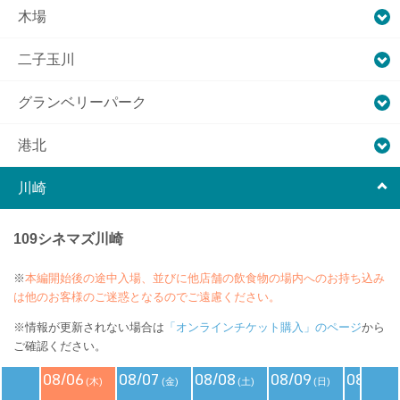
木場
二子玉川
グランベリーパーク
港北
川崎
109シネマズ川崎
※
本編開始後の途中入場、並びに他店舗の飲食物の場内へのお持ち込み
は他のお客様のご迷惑となるのでご遠慮ください。
※情報が更新されない場合は
「オンラインチケット購入」のページ
から
ご確認ください。
08/06
08/07
08/08
08/09
08/10
(木)
(金)
(土)
(日)
(