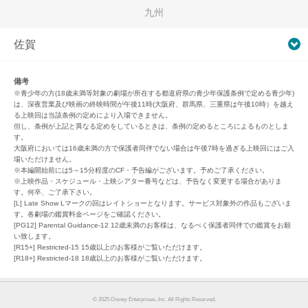
九州
佐賀
備考
※青少年の方(18歳未満等対象の劇場が所在する都道府県の青少年保護条例で定める青少年)
は、深夜営業及び映画の終映時間が午後11時(大阪府、群馬県、三重県は午後10時）を越え
る上映回は当該条例の定めにより入場できません。
但し、条例が上記と異なる定めをしているときは、条例の定めるところによるものとしま
す。
大阪府においては16歳未満の方で保護者同伴でない場合は午後7時を過ぎる上映回にはご入
場いただけません。
※本編開始前には5～15分程度のCF・予告編がございます。予めご了承ください。
※上映作品・スケジュール・上映シアター番号などは、予告なく変更する場合がありま
す。何卒、ご了承下さい。
[L] Late Show Lマークの回はレイトショーとなります。サービス対象外の作品もございま
す。各劇場の鑑賞料金ページをご確認ください。
[PG12] Parental Guidance-12 12歳未満のお客様は、なるべく保護者同伴での鑑賞をお願
い致します。
[R15+] Restricted-15 15歳以上のお客様がご覧いただけます。
[R18+] Restricted-18 18歳以上のお客様がご覧いただけます。
© 2025 Disney Enterprises, Inc. All Rights Reserved.