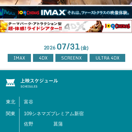
07/31
2026
(金)
IMAX
4DX
SCREENX
ULTRA 4DX
東北
富谷
関東
109シネマズプレミアム新宿
佐野
菖蒲