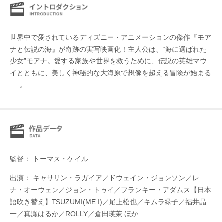
世界中で愛されているディズニー・アニメーションの傑作『モア
ナと伝説の海』が奇跡の実写映画化！主人公は、“海に選ばれた
少女”モアナ。愛する家族や世界を救うために、伝説の英雄マウ
イとともに、美しく神秘的な大海原で想像を超える冒険が始まる
──。
監督： トーマス・ケイル
出演： キャサリン・ラガイア／ドウェイン・ジョンソン／レ
ナ・オーウェン／ジョン・トゥイ／フランキー・アダムス【日本
語吹き替え】TSUZUMI(ME:I)／尾上松也／キムラ緑子／福井晶
一／真瀬はるか／ROLLY／倉田瑛茉 ほか