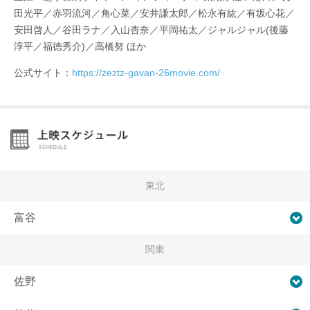
田光平／赤羽流河／角心菜／安井謙太郎／松永有紘／有坂心花／
安田啓人／谷田ラナ／入山杏奈／平岡祐太／ジャルジャル(後藤
淳平／福徳秀介)／高橋努 ほか
公式サイト：
https://zeztz-gavan-26movie.com/
東北
富谷
関東
佐野