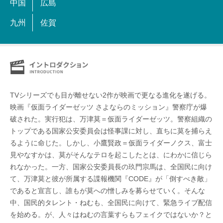
中国
広島
九州
佐賀
TVシリーズでも目が離せない2作が映画で更なる進化を遂げる。
映画『仮面ライダーゼッツ さよならのミッション』警察庁が爆
破された。実行犯は、万津莫＝仮面ライダーゼッツ。警察組織の
トップである国家公安委員会は怪事課に対し、直ちに莫を捕らえ
るように命じた。しかし、小鷹賢政＝仮面ライダーノクス、富士
見やなすかは、莫がそんなテロを起こしたとは、にわかに信じら
れなかった。一方、国家公安委員長の玖門宗馬は、全国民に向け
て、万津莫と彼が所属する諜報機関『CODE』が「倒すべき敵」
であると宣言し、誰もが莫への憎しみを募らせていく。そんな
中、国民的タレント・ねむも、全国民に向けて、緊急ライブ配信
を始める。が、人々はねむの言葉すらもフェイクではないか？と