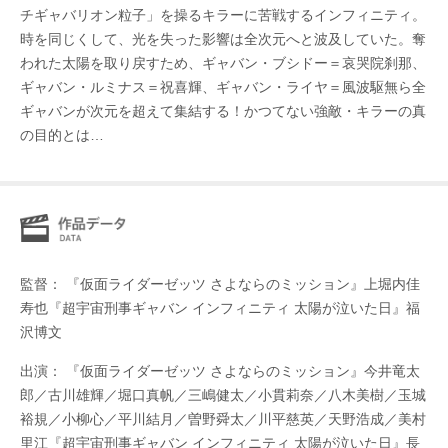
チギャバリオン粒子」を操るキラーに苦戦するインフィニティ。
時を同じくして、光を失った影響は全次元へと波及していた。奪
われた太陽を取り戻すため、ギャバン・ブシドー＝哀哭院刹那、
ギャバン・ルミナス＝祝喜輝、ギャバン・ライヤ＝風波駆無ら全
ギャバンが次元を超えて集結する！かつてない強敵・キラーの真
の目的とは…
監督： 『仮面ライダーゼッツ さよならのミッション』上堀内佳
寿也『超宇宙刑事ギャバン インフィニティ 太陽が泣いた日』福
沢博文
出演： 『仮面ライダーゼッツ さよならのミッション』今井竜太
郎／古川雄輝／堀口真帆／三嶋健太／小貫莉奈／八木美樹／玉城
裕規／小柳心／平川結月／曽野舜太／川平慈英／天野浩成／美村
里江『超宇宙刑事ギャバン インフィニティ 太陽が泣いた日』長