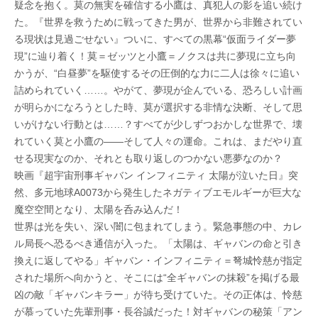
疑念を抱く。莫の無実を確信する小鷹は、真犯人の影を追い続け
た。『世界を救うために戦ってきた男が、世界から非難されてい
る現状は見過ごせない』ついに、すべての黒幕“仮面ライダー夢
現”に辿り着く！莫＝ゼッツと小鷹＝ノクスは共に夢現に立ち向
かうが、“白昼夢”を駆使するその圧倒的な力に二人は徐々に追い
詰められていく……。やがて、夢現が企んでいる、恐ろしい計画
が明らかになろうとした時、莫が選択する非情な決断、そして思
いがけない行動とは……？すべてが少しずつおかしな世界で、壊
れていく莫と小鷹の――そして人々の運命。これは、まだやり直
せる現実なのか、それとも取り返しのつかない悪夢なのか？
映画『超宇宙刑事ギャバン インフィニティ 太陽が泣いた日』突
然、多元地球A0073から発生したネガティブエモルギーが巨大な
魔空空間となり、太陽を呑み込んだ！
世界は光を失い、深い闇に包まれてしまう。緊急事態の中、カレ
ル局長へ恐るべき通信が入った。「太陽は、ギャバンの命と引き
換えに返してやる」ギャバン・インフィニティ＝弩城怜慈が指定
された場所へ向かうと、そこには“全ギャバンの抹殺”を掲げる最
凶の敵「ギャバンキラー」が待ち受けていた。その正体は、怜慈
が慕っていた先輩刑事・長谷誠だった！対ギャバンの秘策「アン