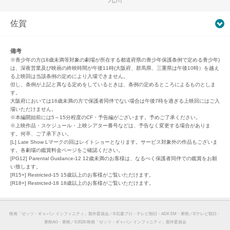
佐賀
備考
※青少年の方(18歳未満等対象の劇場が所在する都道府県の青少年保護条例で定める青少年)
は、深夜営業及び映画の終映時間が午後11時(大阪府、群馬県、三重県は午後10時）を越え
る上映回は当該条例の定めにより入場できません。
但し、条例が上記と異なる定めをしているときは、条例の定めるところによるものとしま
す。
大阪府においては16歳未満の方で保護者同伴でない場合は午後7時を過ぎる上映回にはご入
場いただけません。
※本編開始前には5～15分程度のCF・予告編がございます。予めご了承ください。
※上映作品・スケジュール・上映シアター番号などは、予告なく変更する場合がありま
す。何卒、ご了承下さい。
[L] Late Show Lマークの回はレイトショーとなります。サービス対象外の作品もございま
す。各劇場の鑑賞料金ページをご確認ください。
[PG12] Parental Guidance-12 12歳未満のお客様は、なるべく保護者同伴での鑑賞をお願
い致します。
[R15+] Restricted-15 15歳以上のお客様がご覧いただけます。
[R18+] Restricted-18 18歳以上のお客様がご覧いただけます。
映画「ゼッツ・ギャバン インフィニティ」製作委員会／©︎石森プロ・テレビ朝日・ADK EM・東映／©︎テレビ朝日・
東映AG・東映／©︎2026 映画「ゼッツ・ギャバン インフィニティ」製作委員会