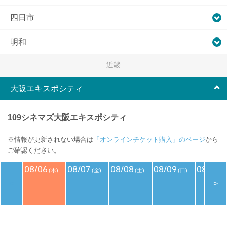
四日市
明和
近畿
大阪エキスポシティ
109シネマズ大阪エキスポシティ
※情報が更新されない場合は
「オンラインチケット購入」のページ
から
ご確認ください。
08/06
08/07
08/08
08/09
08/10
(木)
(金)
(土)
(日)
(
<
>