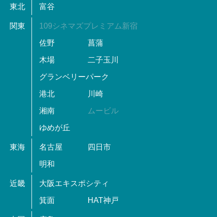
東北
富谷
関東
109シネマズプレミアム新宿
佐野
菖蒲
木場
二子玉川
グランベリーパーク
港北
川崎
湘南
ムービル
ゆめが丘
東海
名古屋
四日市
明和
近畿
大阪エキスポシティ
箕面
HAT神戸