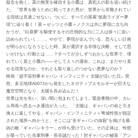
疑念を抱く。莫の無実を確信する小鷹は、真犯人の影を追い続け
た。『世界を救うために戦ってきた男が、世界から非難されてい
る現状は見過ごせない』ついに、すべての黒幕“仮面ライダー夢
現”に辿り着く！莫＝ゼッツと小鷹＝ノクスは共に夢現に立ち向
かうが、“白昼夢”を駆使するその圧倒的な力に二人は徐々に追い
詰められていく……。やがて、夢現が企んでいる、恐ろしい計画
が明らかになろうとした時、莫が選択する非情な決断、そして思
いがけない行動とは……？すべてが少しずつおかしな世界で、壊
れていく莫と小鷹の――そして人々の運命。これは、まだやり直
せる現実なのか、それとも取り返しのつかない悪夢なのか？
映画『超宇宙刑事ギャバン インフィニティ 太陽が泣いた日』突
然、多元地球A0073から発生したネガティブエモルギーが巨大な
魔空空間となり、太陽を呑み込んだ！
世界は光を失い、深い闇に包まれてしまう。緊急事態の中、カレ
ル局長へ恐るべき通信が入った。「太陽は、ギャバンの命と引き
換えに返してやる」ギャバン・インフィニティ＝弩城怜慈が指定
された場所へ向かうと、そこには“全ギャバンの抹殺”を掲げる最
凶の敵「ギャバンキラー」が待ち受けていた。その正体は、怜慈
が慕っていた先輩刑事・長谷誠だった！対ギャバンの秘策「アン