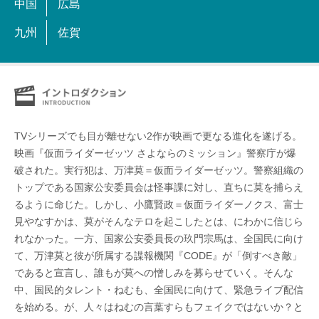
中国
広島
九州
佐賀
TVシリーズでも目が離せない2作が映画で更なる進化を遂げる。
映画『仮面ライダーゼッツ さよならのミッション』警察庁が爆
破された。実行犯は、万津莫＝仮面ライダーゼッツ。警察組織の
トップである国家公安委員会は怪事課に対し、直ちに莫を捕らえ
るように命じた。しかし、小鷹賢政＝仮面ライダーノクス、富士
見やなすかは、莫がそんなテロを起こしたとは、にわかに信じら
れなかった。一方、国家公安委員長の玖門宗馬は、全国民に向け
て、万津莫と彼が所属する諜報機関『CODE』が「倒すべき敵」
であると宣言し、誰もが莫への憎しみを募らせていく。そんな
中、国民的タレント・ねむも、全国民に向けて、緊急ライブ配信
を始める。が、人々はねむの言葉すらもフェイクではないか？と