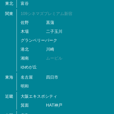
東北
富谷
関東
109シネマズプレミアム新宿
佐野
菖蒲
木場
二子玉川
グランベリーパーク
港北
川崎
湘南
ムービル
ゆめが丘
東海
名古屋
四日市
明和
近畿
大阪エキスポシティ
箕面
HAT神戸