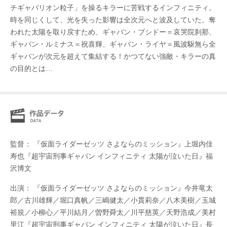
チギャバリオン粒子」を操るキラーに苦戦するインフィニティ。
時を同じくして、光を失った影響は全次元へと波及していた。奪
われた太陽を取り戻すため、ギャバン・ブシドー＝哀哭院刹那、
ギャバン・ルミナス＝祝喜輝、ギャバン・ライヤ＝風波駆無ら全
ギャバンが次元を超えて集結する！かつてない強敵・キラーの真
の目的とは…
監督： 『仮面ライダーゼッツ さよならのミッション』上堀内佳
寿也『超宇宙刑事ギャバン インフィニティ 太陽が泣いた日』福
沢博文
出演： 『仮面ライダーゼッツ さよならのミッション』今井竜太
郎／古川雄輝／堀口真帆／三嶋健太／小貫莉奈／八木美樹／玉城
裕規／小柳心／平川結月／曽野舜太／川平慈英／天野浩成／美村
里江『超宇宙刑事ギャバン インフィニティ 太陽が泣いた日』長