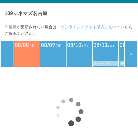
109シネマズ名古屋
※情報が更新されない場合は
「オンラインチケット購入」のページ
から
ご確認ください。
08/08
08/09
08/10
08/11
08/12
(土)
(日)
(月)
(火)
(
<
>
メンバーズデイ
109シネマズデ