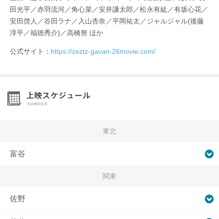
田光平／赤羽流河／角心菜／安井謙太郎／松永有紘／有坂心花／
安田啓人／谷田ラナ／入山杏奈／平岡祐太／ジャルジャル(後藤
淳平／福徳秀介)／高橋努 ほか
公式サイト：
https://zeztz-gavan-26movie.com/
東北
富谷
関東
佐野