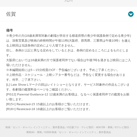
佐賀
備考
※青少年の方(18歳未満等対象の劇場が所在する都道府県の青少年保護条例で定める青少年)
は、深夜営業及び映画の終映時間が午後11時(大阪府、群馬県、三重県は午後10時）を越え
る上映回は当該条例の定めにより入場できません。
但し、条例が上記と異なる定めをしているときは、条例の定めるところによるものとしま
す。
大阪府においては16歳未満の方で保護者同伴でない場合は午後7時を過ぎる上映回にはご入
場いただけません。
※本編開始前には5～15分程度のCF・予告編がございます。予めご了承ください。
※上映作品・スケジュール・上映シアター番号などは、予告なく変更する場合がありま
す。何卒、ご了承下さい。
[L] Late Show Lマークの回はレイトショーとなります。サービス対象外の作品もございま
す。各劇場の鑑賞料金ページをご確認ください。
[PG12] Parental Guidance-12 12歳未満のお客様は、なるべく保護者同伴での鑑賞をお願
い致します。
[R15+] Restricted-15 15歳以上のお客様がご覧いただけます。
[R18+] Restricted-18 18歳以上のお客様がご覧いただけます。
映画「ゼッツ・ギャバン インフィニティ」製作委員会／©︎石森プロ・テレビ朝日・ADK EM・東映／©︎テレビ朝日・
東映AG・東映／©︎2026 映画「ゼッツ・ギャバン インフィニティ」製作委員会