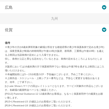
広島
九州
佐賀
備考
※青少年の方(18歳未満等対象の劇場が所在する都道府県の青少年保護条例で定める青少年)
は、深夜営業及び映画の終映時間が午後11時(大阪府、群馬県、三重県は午後10時）を越え
る上映回は当該条例の定めにより入場できません。
但し、条例が上記と異なる定めをしているときは、条例の定めるところによるものとしま
す。
大阪府においては16歳未満の方で保護者同伴でない場合は午後7時を過ぎる上映回にはご入
場いただけません。
※本編開始前には5～15分程度のCF・予告編がございます。予めご了承ください。
※上映作品・スケジュール・上映シアター番号などは、予告なく変更する場合がありま
す。何卒、ご了承下さい。
[L] Late Show Lマークの回はレイトショーとなります。サービス対象外の作品もございま
す。各劇場の鑑賞料金ページをご確認ください。
[PG12] Parental Guidance-12 12歳未満のお客様は、なるべく保護者同伴での鑑賞をお願
い致します。
[R15+] Restricted-15 15歳以上のお客様がご覧いただけます。
[R18+] Restricted-18 18歳以上のお客様がご覧いただけます。