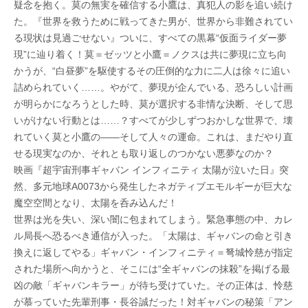
疑念を抱く。莫の無実を確信する小鷹は、真犯人の影を追い続け
た。『世界を救うために戦ってきた男が、世界から非難されてい
る現状は見過ごせない』ついに、すべての黒幕“仮面ライダー夢
現”に辿り着く！莫＝ゼッツと小鷹＝ノクスは共に夢現に立ち向
かうが、“白昼夢”を駆使するその圧倒的な力に二人は徐々に追い
詰められていく……。やがて、夢現が企んでいる、恐ろしい計画
が明らかになろうとした時、莫が選択する非情な決断、そして思
いがけない行動とは……？すべてが少しずつおかしな世界で、壊
れていく莫と小鷹の――そして人々の運命。これは、まだやり直
せる現実なのか、それとも取り返しのつかない悪夢なのか？
映画『超宇宙刑事ギャバン インフィニティ 太陽が泣いた日』突
然、多元地球A0073から発生したネガティブエモルギーが巨大な
魔空空間となり、太陽を呑み込んだ！
世界は光を失い、深い闇に包まれてしまう。緊急事態の中、カレ
ル局長へ恐るべき通信が入った。「太陽は、ギャバンの命と引き
換えに返してやる」ギャバン・インフィニティ＝弩城怜慈が指定
された場所へ向かうと、そこには“全ギャバンの抹殺”を掲げる最
凶の敵「ギャバンキラー」が待ち受けていた。その正体は、怜慈
が慕っていた先輩刑事・長谷誠だった！対ギャバンの秘策「アン