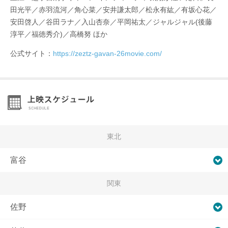
田光平／赤羽流河／角心菜／安井謙太郎／松永有紘／有坂心花／
安田啓人／谷田ラナ／入山杏奈／平岡祐太／ジャルジャル(後藤
淳平／福徳秀介)／高橋努 ほか
公式サイト：
https://zeztz-gavan-26movie.com/
東北
富谷
関東
佐野