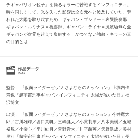
チギャバリオン粒子」を操るキラーに苦戦するインフィニティ。
時を同じくして、光を失った影響は全次元へと波及していた。奪
われた太陽を取り戻すため、ギャバン・ブシドー＝哀哭院刹那、
ギャバン・ルミナス＝祝喜輝、ギャバン・ライヤ＝風波駆無ら全
ギャバンが次元を超えて集結する！かつてない強敵・キラーの真
の目的とは…
監督： 『仮面ライダーゼッツ さよならのミッション』上堀内佳
寿也『超宇宙刑事ギャバン インフィニティ 太陽が泣いた日』福
沢博文
出演： 『仮面ライダーゼッツ さよならのミッション』今井竜太
郎／古川雄輝／堀口真帆／三嶋健太／小貫莉奈／八木美樹／玉城
裕規／小柳心／平川結月／曽野舜太／川平慈英／天野浩成／美村
里江『超宇宙刑事ギャバン インフィニティ 太陽が泣いた日』長