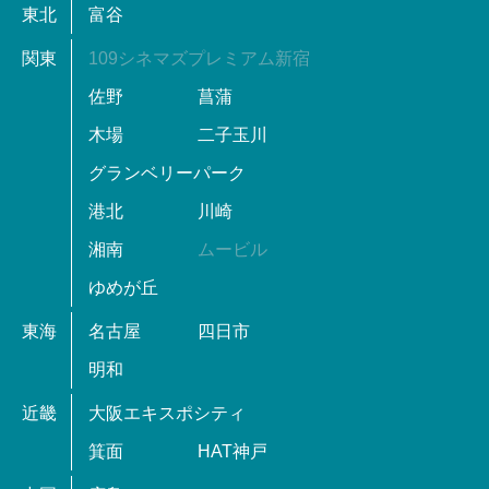
東北
富谷
関東
109シネマズプレミアム新宿
佐野
菖蒲
木場
二子玉川
グランベリーパーク
港北
川崎
湘南
ムービル
ゆめが丘
東海
名古屋
四日市
明和
近畿
大阪エキスポシティ
箕面
HAT神戸