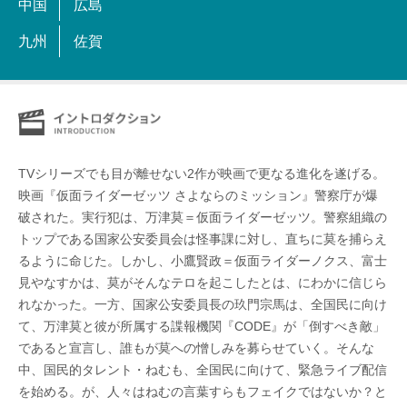
中国
広島
九州
佐賀
TVシリーズでも目が離せない2作が映画で更なる進化を遂げる。
映画『仮面ライダーゼッツ さよならのミッション』警察庁が爆
破された。実行犯は、万津莫＝仮面ライダーゼッツ。警察組織の
トップである国家公安委員会は怪事課に対し、直ちに莫を捕らえ
るように命じた。しかし、小鷹賢政＝仮面ライダーノクス、富士
見やなすかは、莫がそんなテロを起こしたとは、にわかに信じら
れなかった。一方、国家公安委員長の玖門宗馬は、全国民に向け
て、万津莫と彼が所属する諜報機関『CODE』が「倒すべき敵」
であると宣言し、誰もが莫への憎しみを募らせていく。そんな
中、国民的タレント・ねむも、全国民に向けて、緊急ライブ配信
を始める。が、人々はねむの言葉すらもフェイクではないか？と