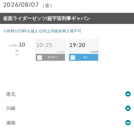
2026/08/07
（金）
仮面ライダーゼッツ/超宇宙刑事ギャバン
※終映が23時を越える回は18歳未満入場不可
10
10:25
19:20
シアター
2D
12:10
21:05
~
~
96分
販売終了
購入
港北
川崎
湘南