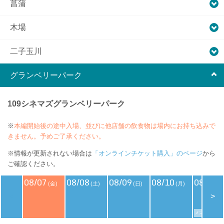
菖蒲
木場
二子玉川
グランベリーパーク
109シネマズグランベリーパーク
※
本編開始後の途中入場、並びに他店舗の飲食物は場内にお持ち込みで
きません。予めご了承ください。
※情報が更新されない場合は
「オンラインチケット購入」のページ
から
ご確認ください。
08/07
08/08
08/09
08/10
08/11
(金)
(土)
(日)
(月)
(
<
>
メンバーズデイ