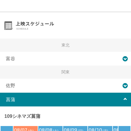
東北
富谷
関東
佐野
菖蒲
109シネマズ菖蒲
08/07
08/08
08/09
08/10
08/11
(金)
(土)
(日)
(月)
(