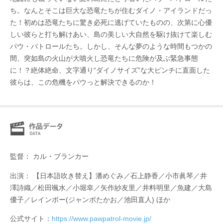
ち。なんとそこは巨大な恐竜たちが住むダイノ・アイランドだっ
た！初めは恐竜たちに驚き必死に逃げていたものの、次第に心優
しい彼らと打ち解けあい、島の美しい大自然を駆け抜けて楽しむ
パウ・パトロールたち。しかし、そんな夢のような時間もつかの
間、突如島の火山が大噴火し恐竜たちに危険が及ぶ緊急事態
に！？絶体絶命、文字通り“ダイノサイズ”な大ピンチに直面した
彼らは、この危機をパウっと解決できるのか！
監督： カル・ブランカー
出演： 【日本語吹き替え】潘めぐみ／石上静香／小市眞琴／井
澤詩織／松田颯水／小堀幸／矢作紗友里／井料明里／魚建／大島
優子／レインボー(ジャンボたかお／池田直人) ほか
公式サイト：
https://www.pawpatrol-movie.jp/