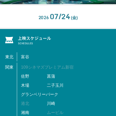
07/24
2026
(金)
東北
富谷
関東
109シネマズプレミアム新宿
佐野
菖蒲
木場
二子玉川
グランベリーパーク
港北
川崎
湘南
ムービル