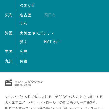
ゆめが丘
東海
名古屋
四日市
明和
近畿
大阪エキスポシティ
箕面
HAT神戸
中国
広島
九州
佐賀
"パウパト"の愛称で親しまれる、子どもから大人までも虜にする
大人気アニメ「パウ・パトロール」の劇場版シリーズ第3弾。
地図にも載っていない謎の島にたどり着いたパウ・パトロールた