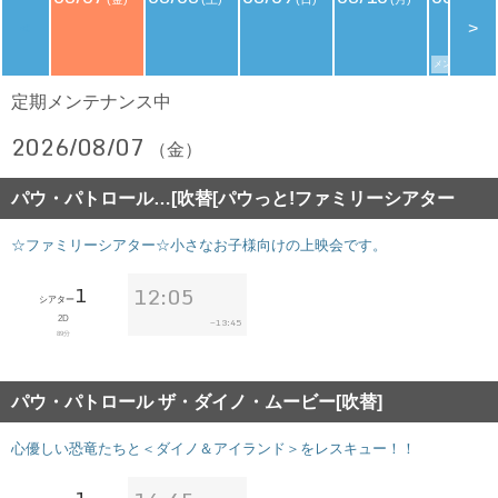
<
>
メンバーズデイ
定期メンテナンス中
2026/08/07
（金）
パウ・パトロール…[吹替[パウっと!ファミリーシアター
☆ファミリーシアター☆小さなお子様向けの上映会です。
1
12:05
シアター
2D
13:45
~
89分
パウ・パトロール ザ・ダイノ・ムービー[吹替]
心優しい恐竜たちと＜ダイノ＆アイランド＞をレスキュー！！