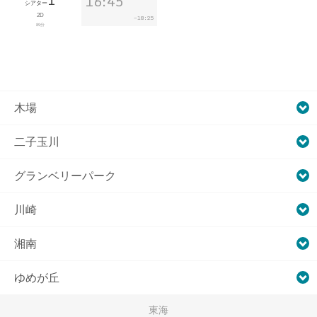
1
16:45
シアター
2D
18:25
~
89分
木場
二子玉川
グランベリーパーク
川崎
湘南
ゆめが丘
東海