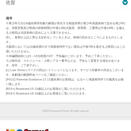
佐賀
備考
※青少年の方(18歳未満等対象の劇場が所在する都道府県の青少年保護条例で定める青少年)
は、深夜営業及び映画の終映時間が午後11時(大阪府、群馬県、三重県は午後10時）を越え
る上映回は当該条例の定めにより入場できません。
但し、条例が上記と異なる定めをしているときは、条例の定めるところによるものとしま
す。
大阪府においては16歳未満の方で保護者同伴でない場合は午後7時を過ぎる上映回にはご入
場いただけません。
※本編開始前には5～15分程度のCF・予告編がございます。予めご了承ください。
※上映作品・スケジュール・上映シアター番号などは、予告なく変更する場合がありま
す。何卒、ご了承下さい。
[L] Late Show Lマークの回はレイトショーとなります。サービス対象外の作品もございま
す。各劇場の鑑賞料金ページをご確認ください。
[PG12] Parental Guidance-12 12歳未満のお客様は、なるべく保護者同伴での鑑賞をお願
い致します。
[R15+] Restricted-15 15歳以上のお客様がご覧いただけます。
[R18+] Restricted-18 18歳以上のお客様がご覧いただけます。
©︎2025 Paramount Pictures. All rights reserved.