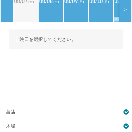
08/07
08/08
08/09
08/10
08/11
(金)
(土)
(日)
(月)
(
<
>
メンバーズデイ
上映日を選択してください。
菖蒲
木場