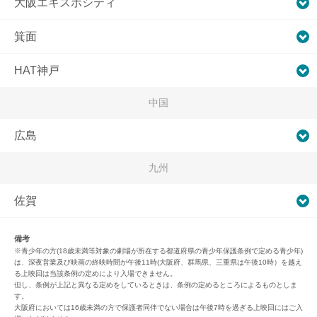
大阪エキスポシティ
箕面
HAT神戸
中国
広島
九州
佐賀
備考
※青少年の方(18歳未満等対象の劇場が所在する都道府県の青少年保護条例で定める青少年)
は、深夜営業及び映画の終映時間が午後11時(大阪府、群馬県、三重県は午後10時）を越え
る上映回は当該条例の定めにより入場できません。
但し、条例が上記と異なる定めをしているときは、条例の定めるところによるものとしま
す。
大阪府においては16歳未満の方で保護者同伴でない場合は午後7時を過ぎる上映回にはご入