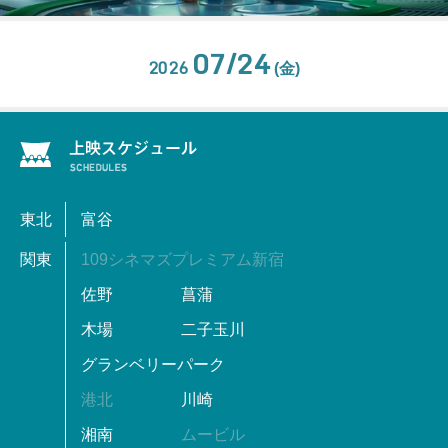
07/24
2026
(金)
東北
富谷
関東
109シネマズプレミアム新宿
佐野
菖蒲
木場
二子玉川
グランベリーパーク
港北
川崎
湘南
ムービル