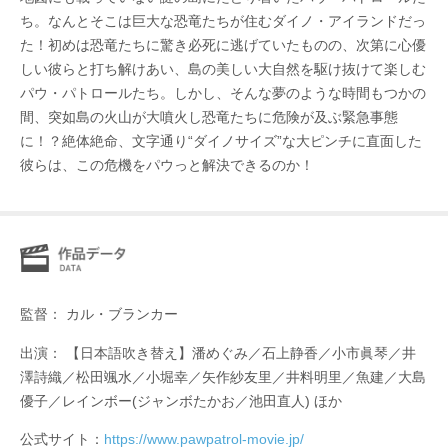
ち。なんとそこは巨大な恐竜たちが住むダイノ・アイランドだっ
た！初めは恐竜たちに驚き必死に逃げていたものの、次第に心優
しい彼らと打ち解けあい、島の美しい大自然を駆け抜けて楽しむ
パウ・パトロールたち。しかし、そんな夢のような時間もつかの
間、突如島の火山が大噴火し恐竜たちに危険が及ぶ緊急事態
に！？絶体絶命、文字通り“ダイノサイズ”な大ピンチに直面した
彼らは、この危機をパウっと解決できるのか！
監督： カル・ブランカー
出演： 【日本語吹き替え】潘めぐみ／石上静香／小市眞琴／井
澤詩織／松田颯水／小堀幸／矢作紗友里／井料明里／魚建／大島
優子／レインボー(ジャンボたかお／池田直人) ほか
公式サイト：
https://www.pawpatrol-movie.jp/