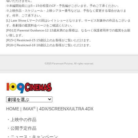
場いただけません。
※本編開始前には5～15分程度のCF・予告編がございます。予めご了承ください。
※上映作品・スケジュール・上映シアター番号などは、予告なく変更する場合がありま
す。何卒、ご了承下さい。
[L] Late Show Lマークの回はレイトショーとなります。サービス対象外の作品もございま
す。各劇場の鑑賞料金ページをご確認ください。
[PG12] Parental Guidance-12 12歳未満のお客様は、なるべく保護者同伴での鑑賞をお願
い致します。
[R15+] Restricted-15 15歳以上のお客様がご覧いただけます。
[R18+] Restricted-18 18歳以上のお客様がご覧いただけます。
©︎2025 Paramount Pictures. All rights reserved.
®
HOME
|
IMAX
|
4DX/SCREENX/ULTRA 4DX
上映中の作品
公開予定作品
ニュース・キャンペーン