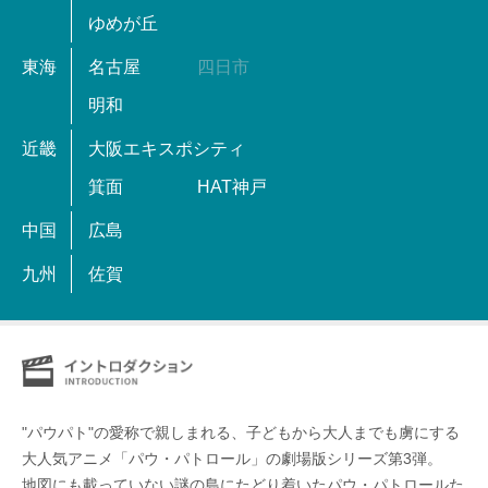
ゆめが丘
東海
名古屋
四日市
明和
近畿
大阪エキスポシティ
箕面
HAT神戸
中国
広島
九州
佐賀
"パウパト"の愛称で親しまれる、子どもから大人までも虜にする
大人気アニメ「パウ・パトロール」の劇場版シリーズ第3弾。
地図にも載っていない謎の島にたどり着いたパウ・パトロールた