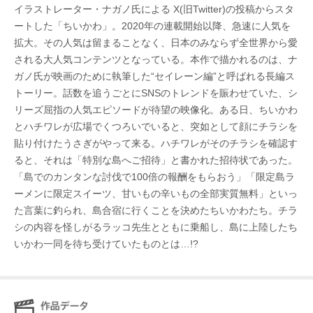
イラストレーター・ナガノ氏による X(旧Twitter)の投稿からスタ
ートした「ちいかわ」。2020年の連載開始以降、急速に人気を
拡大。その人気は留まることなく、日本のみならず全世界から愛
される大人気コンテンツとなっている。本作で描かれるのは、ナ
ガノ氏が映画のために執筆した“セイレーン編”と呼ばれる長編ス
トーリー。話数を追うごとにSNSのトレンドを賑わせていた、シ
リーズ屈指の人気エピソードが待望の映像化。ある日、ちいかわ
とハチワレが広場でくつろいでいると、突如として顔にチラシを
貼り付けたうさぎがやって来る。ハチワレがそのチラシを確認す
ると、それは「特別な島へご招待」と書かれた招待状であった。
「島でのカンタンな討伐で100倍の報酬をもらおう」「限定島ラ
ーメンに限定スイーツ、甘いもの辛いもの全部実質無料」といっ
た言葉に釣られ、島合宿に行くことを決めたちいかわたち。チラ
シの内容を怪しがるラッコ先生とともに乗船し、島に上陸したち
いかわ一同を待ち受けていたものとは…!?