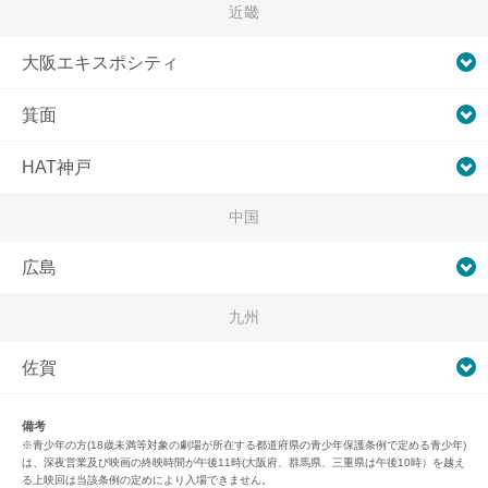
近畿
大阪エキスポシティ
箕面
HAT神戸
中国
広島
九州
佐賀
備考
※青少年の方(18歳未満等対象の劇場が所在する都道府県の青少年保護条例で定める青少年)
は、深夜営業及び映画の終映時間が午後11時(大阪府、群馬県、三重県は午後10時）を越え
る上映回は当該条例の定めにより入場できません。