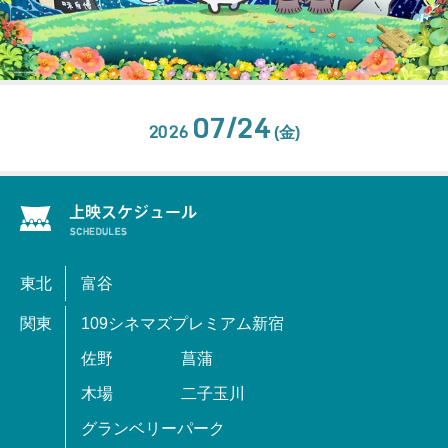
07/24
2026
(金)
東北
富谷
関東
109シネマズプレミアム新宿
佐野
菖蒲
木場
二子玉川
グランベリーパーク