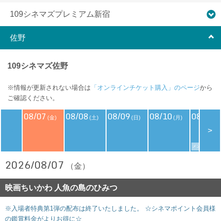
109シネマズプレミアム新宿
佐野
109シネマズ佐野
※情報が更新されない場合は
「オンラインチケット購入」のページ
から
ご確認ください。
08/07
08/08
08/09
08/10
08/11
(金)
(土)
(日)
(月)
(
<
>
メンバーズデイ
2026/08/07
（金）
映画ちいかわ 人魚の島のひみつ
※入場者特典第1弾の配布は終了いたしました。 ☆シネマポイント会員様
の鑑賞料金がよりお得に☆