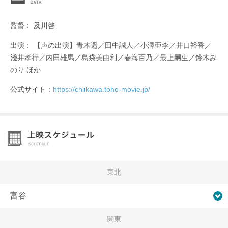
監督： 及川啓
出演： 【声の出演】青木遥／田中誠人／小澤亜李／井口裕香／
淺井孝行／内田雄馬／島袋美由利／春海百乃／最上嗣生／鈴木み
のり ほか
公式サイト：
https://chiikawa.toho-movie.jp/
東北
富谷
関東