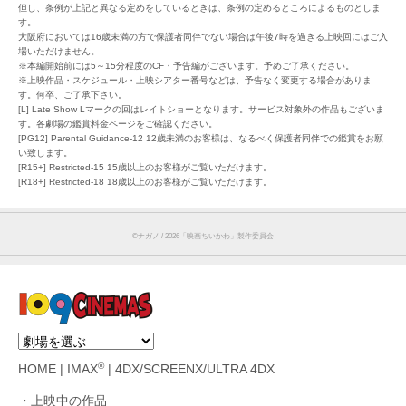
但し、条例が上記と異なる定めをしているときは、条例の定めるところによるものとしま
す。
大阪府においては16歳未満の方で保護者同伴でない場合は午後7時を過ぎる上映回にはご入
場いただけません。
※本編開始前には5～15分程度のCF・予告編がございます。予めご了承ください。
※上映作品・スケジュール・上映シアター番号などは、予告なく変更する場合がありま
す。何卒、ご了承下さい。
[L] Late Show Lマークの回はレイトショーとなります。サービス対象外の作品もございま
す。各劇場の鑑賞料金ページをご確認ください。
[PG12] Parental Guidance-12 12歳未満のお客様は、なるべく保護者同伴での鑑賞をお願
い致します。
[R15+] Restricted-15 15歳以上のお客様がご覧いただけます。
[R18+] Restricted-18 18歳以上のお客様がご覧いただけます。
©︎ナガノ / 2026「映画ちいかわ」製作委員会
®
HOME
|
IMAX
|
4DX/SCREENX/ULTRA 4DX
上映中の作品