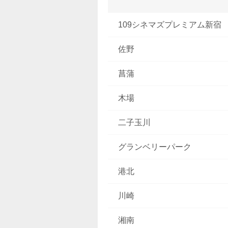
109シネマズプレミアム新宿
佐野
菖蒲
木場
二子玉川
グランベリーパーク
港北
川崎
湘南