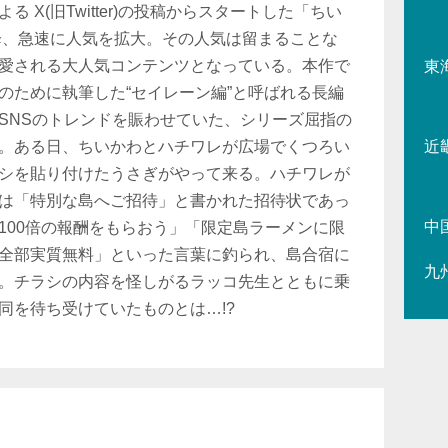
 X(旧Twitter)の投稿からスタートした「ちい
以降、急速に人気を拡大。その人気は留まることな
愛される大人気コンテンツとなっている。本作で
東
のために執筆した“セイレーン編”と呼ばれる長編
SNSのトレンドを賑わせていた、シリーズ屈指の
。ある日、ちいかわとハチワレが広場でくつろい
近
シを貼り付けたうさぎがやって来る。ハチワレが
は「特別な島へご招待」と書かれた招待状であっ
中
100倍の報酬をもらおう」「限定島ラーメンに限
全部実質無料」といった言葉に釣られ、島合宿に
九
。チラシの内容を怪しがるラッコ先生とともに乗
同を待ち受けていたものとは…!?