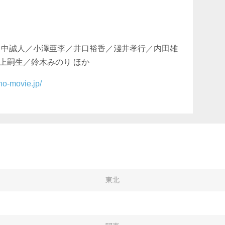
田中誠人／小澤亜李／井口裕香／淺井孝行／内田雄
上嗣生／鈴木みのり ほか
oho-movie.jp/
東北