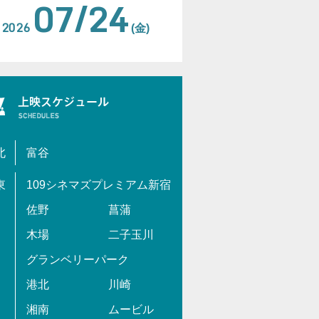
07/24
2026
(金)
北
富谷
東
109シネマズプレミアム新宿
佐野
菖蒲
木場
二子玉川
グランベリーパーク
港北
川崎
湘南
ムービル