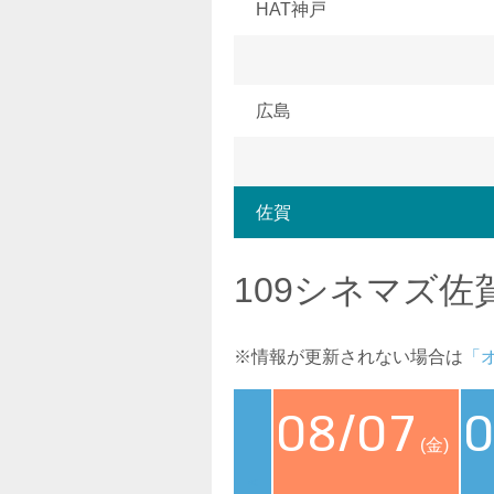
HAT神戸
広島
佐賀
109シネマズ佐
※情報が更新されない場合は
「
08/07
0
(金)
<