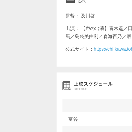
監督： 及川啓
出演： 【声の出演】青木遥／
馬／島袋美由利／春海百乃／最
公式サイト：
https://chiikawa.t
富谷