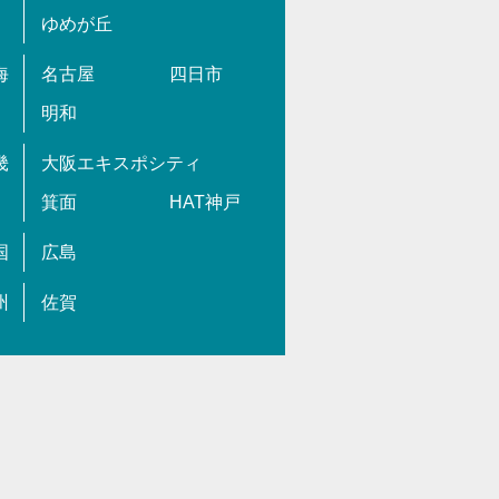
ゆめが丘
海
名古屋
四日市
明和
畿
大阪エキスポシティ
箕面
HAT神戸
国
広島
州
佐賀