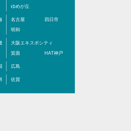
ゆめが丘
海
名古屋
四日市
明和
畿
大阪エキスポシティ
箕面
HAT神戸
国
広島
州
佐賀