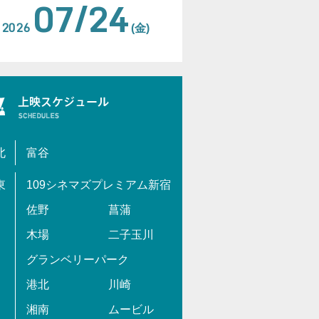
07/24
2026
(金)
北
富谷
東
109シネマズプレミアム新宿
佐野
菖蒲
木場
二子玉川
グランベリーパーク
港北
川崎
湘南
ムービル