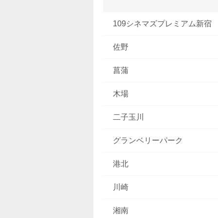
109シネマズプレミアム新宿
佐野
菖蒲
木場
二子玉川
グランベリーパーク
港北
川崎
湘南