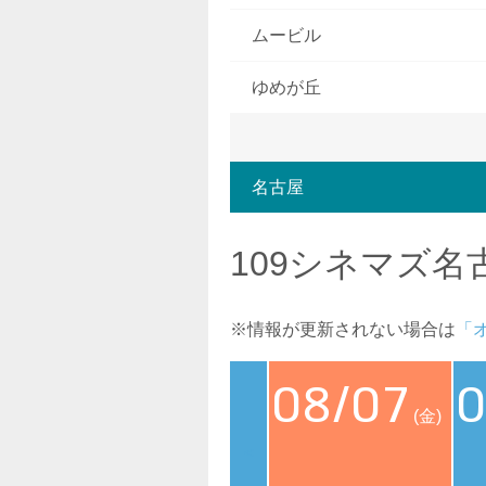
ムービル
ゆめが丘
名古屋
109シネマズ名
※情報が更新されない場合は
「
08/07
0
(金)
<