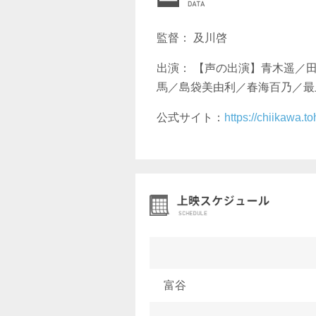
監督： 及川啓
出演： 【声の出演】青木遥／
馬／島袋美由利／春海百乃／最
公式サイト：
https://chiikawa.t
富谷