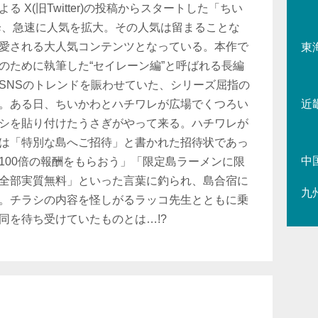
 X(旧Twitter)の投稿からスタートした「ちい
以降、急速に人気を拡大。その人気は留まることな
愛される大人気コンテンツとなっている。本作で
東
のために執筆した“セイレーン編”と呼ばれる長編
SNSのトレンドを賑わせていた、シリーズ屈指の
。ある日、ちいかわとハチワレが広場でくつろい
近
シを貼り付けたうさぎがやって来る。ハチワレが
は「特別な島へご招待」と書かれた招待状であっ
中
100倍の報酬をもらおう」「限定島ラーメンに限
全部実質無料」といった言葉に釣られ、島合宿に
九
。チラシの内容を怪しがるラッコ先生とともに乗
同を待ち受けていたものとは…!?