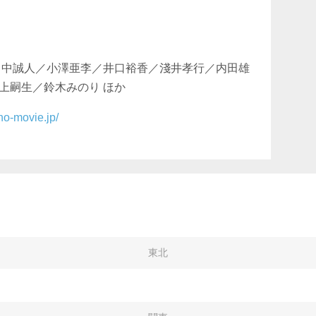
田中誠人／小澤亜李／井口裕香／淺井孝行／内田雄
上嗣生／鈴木みのり ほか
oho-movie.jp/
東北