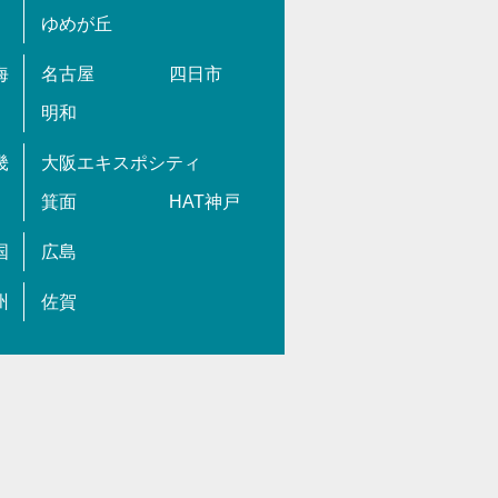
ゆめが丘
海
名古屋
四日市
明和
畿
大阪エキスポシティ
箕面
HAT神戸
国
広島
州
佐賀