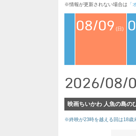
※情報が更新されない場合は
「
08/09
0
(日)
<
2026/08/
映画ちいかわ 人魚の島の
※終映が23時を越える回は18歳