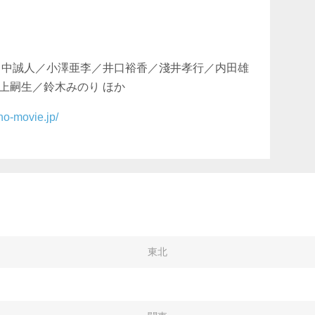
田中誠人／小澤亜李／井口裕香／淺井孝行／内田雄
上嗣生／鈴木みのり ほか
oho-movie.jp/
東北