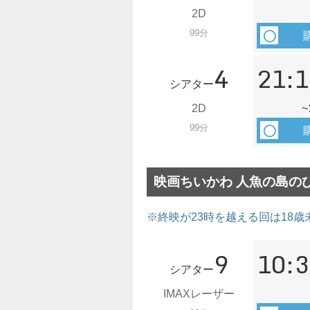
2D
99分
4
21:1
シアター
2D
~
99分
映画ちいかわ 人魚の島のひ
※終映が23時を越える回は18歳
9
10:3
シアター
IMAXレーザー