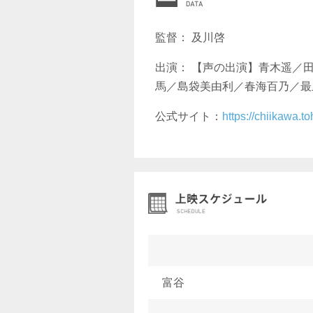
監督： 及川啓
出演： 【声の出演】青木遥／
馬／島袋美由利／春海百乃／最
公式サイト：
https://chiikawa.t
富谷