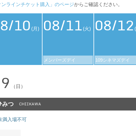
オンラインチケット購入」のページ
からご確認ください。
8/10
08/11
08/12
(月)
(火)
メンバーズデイ
109シネマズデイ
09
（日）
ひみつ
CHIIKAWA
未満入場不可