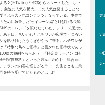
 X(旧Twitter)の投稿からスタートした「ちい
以降、急速に人気を拡大。その人気は留まることな
愛される大人気コンテンツとなっている。本作で
東
のために執筆した“セイレーン編”と呼ばれる長編
SNSのトレンドを賑わせていた、シリーズ屈指の
。ある日、ちいかわとハチワレが広場でくつろい
近
シを貼り付けたうさぎがやって来る。ハチワレが
は「特別な島へご招待」と書かれた招待状であっ
中
100倍の報酬をもらおう」「限定島ラーメンに限
全部実質無料」といった言葉に釣られ、島合宿に
九
。チラシの内容を怪しがるラッコ先生とともに乗
同を待ち受けていたものとは…!?