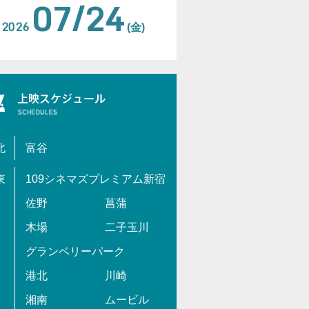
07/24
2026
(金)
北
富谷
東
109シネマズプレミアム新宿
佐野
菖蒲
木場
二子玉川
グランベリーパーク
港北
川崎
湘南
ムービル