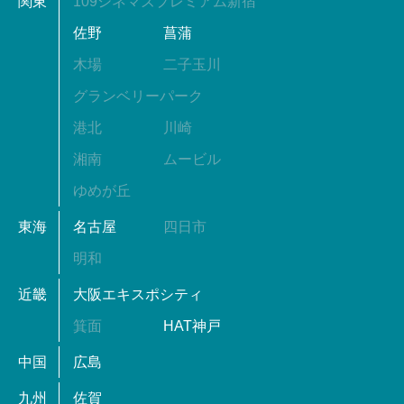
関東
109シネマズプレミアム新宿
佐野
菖蒲
木場
二子玉川
グランベリーパーク
港北
川崎
湘南
ムービル
ゆめが丘
東海
名古屋
四日市
明和
近畿
大阪エキスポシティ
箕面
HAT神戸
中国
広島
九州
佐賀