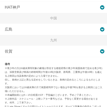
HAT神戸
中国
広島
九州
佐賀
備考
※青少年の方(18歳未満等対象の劇場が所在する都道府県の青少年保護条例で定める青少年)
は、深夜営業及び映画の終映時間が午後11時(大阪府、群馬県、三重県は午後10時）を越え
る上映回は当該条例の定めにより入場できません。
但し、条例が上記と異なる定めをしているときは、条例の定めるところによるものとしま
す。
大阪府においては16歳未満の方で保護者同伴でない場合は午後7時を過ぎる上映回にはご入
場いただけません。
※本編開始前には5～15分程度のCF・予告編がございます。予めご了承ください。
※上映作品・スケジュール・上映シアター番号などは、予告なく変更する場合がありま
す。何卒、ご了承下さい。
[L] Late Show Lマークの回はレイトショーとなります。サービス対象外の作品もございま