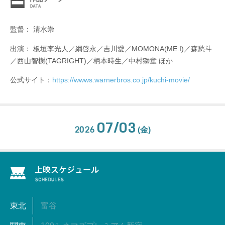
監督： 清水崇
出演： 板垣李光人／綱啓永／吉川愛／MOMONA(ME:I)／森愁斗
／西山智樹(TAGRIGHT)／柄本時生／中村獅童 ほか
公式サイト：
https://wwws.warnerbros.co.jp/kuchi-movie/
07/03
2026
(金)
東北
富谷