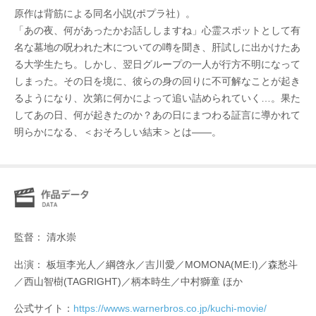
原作は背筋による同名小説(ポプラ社）。
「あの夜、何があったかお話ししますね」心霊スポットとして有
名な墓地の呪われた木についての噂を聞き、肝試しに出かけたあ
る大学生たち。しかし、翌日グループの一人が行方不明になって
しまった。その日を境に、彼らの身の回りに不可解なことが起き
るようになり、次第に何かによって追い詰められていく…。果た
してあの日、何が起きたのか？あの日にまつわる証言に導かれて
明らかになる、＜おそろしい結末＞とは――。
監督： 清水崇
出演： 板垣李光人／綱啓永／吉川愛／MOMONA(ME:I)／森愁斗
／西山智樹(TAGRIGHT)／柄本時生／中村獅童 ほか
公式サイト：
https://wwws.warnerbros.co.jp/kuchi-movie/