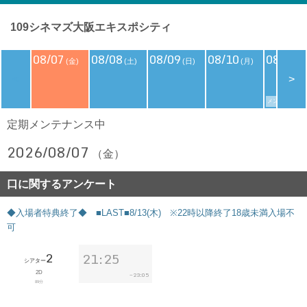
109シネマズ大阪エキスポシティ
08/07
08/08
08/09
08/10
08/11
(金)
(土)
(日)
(月)
(
<
>
メンバーズデイ
定期メンテナンス中
2026/08/07
（金）
口に関するアンケート
◆入場者特典終了◆ ■LAST■8/13(木) ※22時以降終了18歳未満入場不
可
2
21:25
シアター
2D
23:05
~
89分