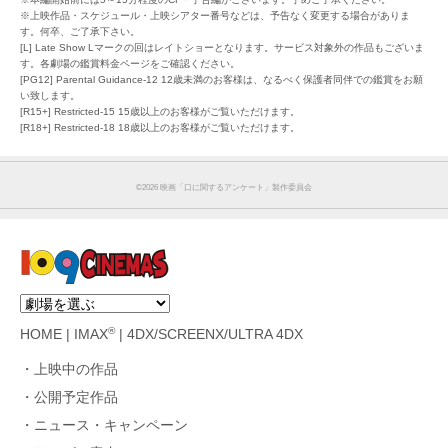
※上映作品・スケジュール・上映シアター番号などは、予告なく変更する場合がありま
す。何卒、ご了承下さい。
[L] Late Show Lマークの回はレイトショーとなります。サービス対象外の作品もございま
す。各劇場の鑑賞料金ページをご確認ください。
[PG12] Parental Guidance-12 12歳未満のお客様は、なるべく保護者同伴での鑑賞をお願
い致します。
[R15+] Restricted-15 15歳以上のお客様がご覧いただけます。
[R18+] Restricted-18 18歳以上のお客様がご覧いただけます。
©︎2026 映画「口に関するアンケート」製作委員会
®
HOME
|
IMAX
|
4DX/SCREENX/ULTRA 4DX
上映中の作品
公開予定作品
ニュース・キャンペーン