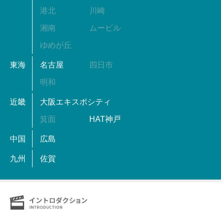
港北
川崎
湘南
ムービル
ゆめが丘
東海
名古屋
四日市
明和
近畿
大阪エキスポシティ
箕面
HAT神戸
中国
広島
九州
佐賀