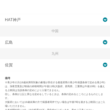
HAT神戸
中国
広島
九州
佐賀
備考
※青少年の方(18歳未満等対象の劇場が所在する都道府県の青少年保護条例で定める青少年)
は、深夜営業及び映画の終映時間が午後11時(大阪府、群馬県、三重県は午後10時）を越え
る上映回は当該条例の定めにより入場できません。
但し、条例が上記と異なる定めをしているときは、条例の定めるところによるものとしま
す。
大阪府においては16歳未満の方で保護者同伴でない場合は午後7時を過ぎる上映回にはご入
場いただけません。
※本編開始前には5～15分程度のCF・予告編がございます。予めご了承ください。