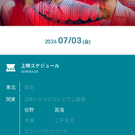
07/03
2026
(金)
東北
富谷
関東
109シネマズプレミアム新宿
佐野
菖蒲
木場
二子玉川
グランベリーパーク