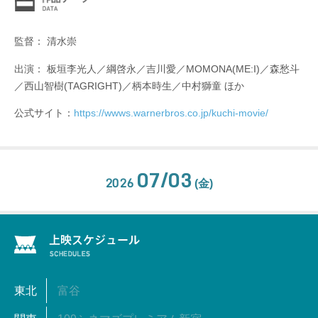
監督： 清水崇
出演： 板垣李光人／綱啓永／吉川愛／MOMONA(ME:I)／森愁斗
／西山智樹(TAGRIGHT)／柄本時生／中村獅童 ほか
公式サイト：
https://wwws.warnerbros.co.jp/kuchi-movie/
07/03
2026
(金)
東北
富谷