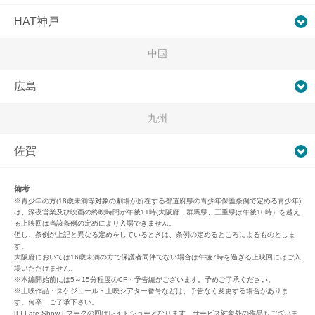
HAT神戸
中国
広島
九州
佐賀
備考
※青少年の方(18歳未満等対象の劇場が所在する都道府県の青少年保護条例で定める青少年)
は、深夜営業及び映画の終映時間が午後11時(大阪府、群馬県、三重県は午後10時）を越え
る上映回は当該条例の定めにより入場できません。
但し、条例が上記と異なる定めをしているときは、条例の定めるところによるものとしま
す。
大阪府においては16歳未満の方で保護者同伴でない場合は午後7時を過ぎる上映回にはご入
場いただけません。
※本編開始前には5～15分程度のCF・予告編がございます。予めご了承ください。
※上映作品・スケジュール・上映シアター番号などは、予告なく変更する場合がありま
す。何卒、ご了承下さい。
[L] Late Show Lマークの回はレイトショーとなります。サービス対象外の作品もございま