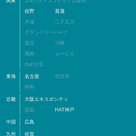
関東
109シネマズプレミアム新宿
佐野
菖蒲
木場
二子玉川
グランベリーパーク
港北
川崎
湘南
ムービル
ゆめが丘
東海
名古屋
四日市
明和
近畿
大阪エキスポシティ
箕面
HAT神戸
中国
広島
九州
佐賀