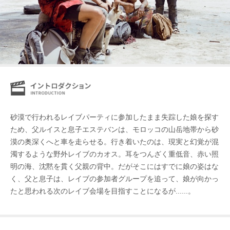
砂漠で行われるレイブパーティに参加したまま失踪した娘を探す
ため、父ルイスと息子エステバンは、モロッコの山岳地帯から砂
漠の奥深くへと車を走らせる。行き着いたのは、現実と幻覚が混
濁するような野外レイブのカオス。耳をつんざく重低音、赤い照
明の海、沈黙を貫く父親の背中。だがそこにはすでに娘の姿はな
く、父と息子は、レイブの参加者グループを追って、娘が向かっ
たと思われる次のレイブ会場を目指すことになるが......。