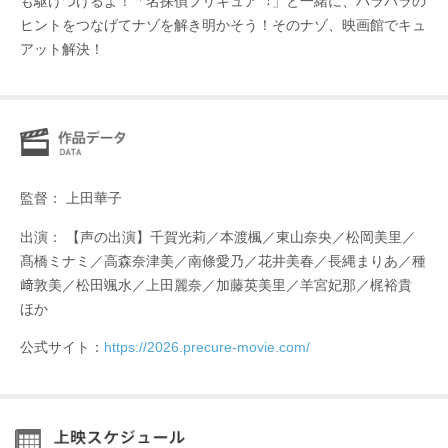
も駆けつけるよ！「名探偵プリキュア︕」と⼀緒に、バラバラの
ヒントをつなげてナゾを解き明かそう！そのナゾ、映画館でキュ
アット解決！
監督： 上⽥華⼦
出演： 【声の出演】千賀光莉／本渡楓／東山奈央／松岡美⾥／
髙橋ミナミ／⾼森奈津美／南條愛乃／花井美春／⻑縄まりあ／種
﨑敦美／松⽥颯⽔／上⽥麗奈／加藤英美⾥／⽺宮妃那／梶裕貴
ほか
公式サイト：
https://2026.precure-movie.com/