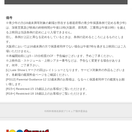
備考
※青少年の方(18歳未満等対象の劇場が所在する都道府県の青少年保護条例で定める青少年)
は、深夜営業及び映画の終映時間が午後11時(大阪府、群馬県、三重県は午後10時）を越え
る上映回は当該条例の定めにより入場できません。
但し、条例が上記と異なる定めをしているときは、条例の定めるところによるものとしま
す。
大阪府においては16歳未満の方で保護者同伴でない場合は午後7時を過ぎる上映回にはご入
場いただけません。
※本編開始前には5～15分程度のCF・予告編がございます。予めご了承ください。
※上映作品・スケジュール・上映シアター番号などは、予告なく変更する場合がありま
す。何卒、ご了承下さい。
[L] Late Show Lマークの回はレイトショーとなります。サービス対象外の作品もございま
す。各劇場の鑑賞料金ページをご確認ください。
[PG12] Parental Guidance-12 12歳未満のお客様は、なるべく保護者同伴での鑑賞をお願
い致します。
[R15+] Restricted-15 15歳以上のお客様がご覧いただけます。
[R18+] Restricted-18 18歳以上のお客様がご覧いただけます。
©︎2026 映画名探偵プリキュア!製作委員会