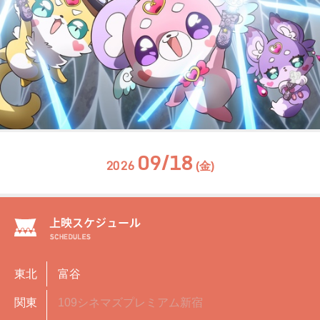
09/18
2026
(金)
東北
富谷
関東
109シネマズプレミアム新宿