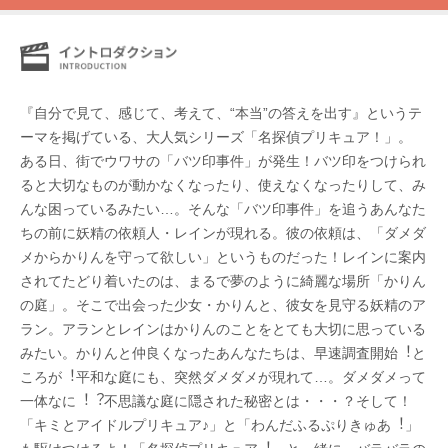
『自分で見て、感じて、考えて、“本当”の答えを出す』というテ
ーマを掲げている、大人気シリーズ「名探偵プリキュア！」。
ある⽇、街でウワサの「バツ印事件」が発⽣！バツ印をつけられ
ると⼤切なものが動かなくなったり、使えなくなったりして、み
んな困っているみたい…。そんな「バツ印事件」を追うあんなた
ちの前に妖精の依頼⼈・レインが現れる。彼の依頼は、「ダメダ
メからかりんを守って欲しい」というものだった！レインに案内
されてたどり着いたのは、まるで夢のように綺麗な場所「かりん
の庭」。そこで出会った少⼥・かりんと、彼⼥を⾒守る妖精のア
ラン。アランとレインはかりんのことをとても⼤切に思っている
みたい。かりんと仲良くなったあんなたちは、早速調査開始︕と
ころが︕平和な庭にも、突然ダメダメが現れて…。ダメダメって
⼀体なに︕︖不思議な庭に隠された秘密とは・・・？そして！
「キミとアイドルプリキュア♪」と「わんだふるぷりきゅあ︕」