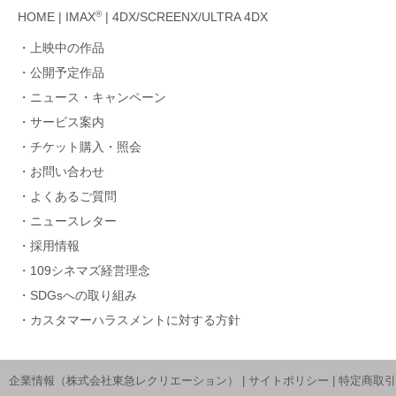
®
HOME
|
IMAX
|
4DX/SCREENX/ULTRA 4DX
上映中の作品
公開予定作品
ニュース・キャンペーン
サービス案内
チケット購入・照会
お問い合わせ
よくあるご質問
ニュースレター
採用情報
109シネマズ経営理念
SDGsへの取り組み
カスタマーハラスメントに対する方針
企業情報（株式会社東急レクリエーション）
|
サイトポリシー
|
特定商取引