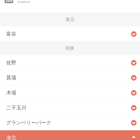
東北
富谷
関東
佐野
菖蒲
木場
二子玉川
グランベリーパーク
港北