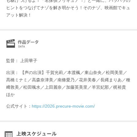
も駆けつけるよ！「名探偵プリキュア︕」と⼀緒に、バラバラの
ヒントをつなげてナゾを解き明かそう！そのナゾ、映画館でキュ
アット解決！
監督： 上⽥華⼦
出演： 【声の出演】千賀光莉／本渡楓／東山奈央／松岡美⾥／
髙橋ミナミ／⾼森奈津美／南條愛乃／花井美春／⻑縄まりあ／種
﨑敦美／松⽥颯⽔／上⽥麗奈／加藤英美⾥／⽺宮妃那／梶裕貴
ほか
公式サイト：
https://2026.precure-movie.com/