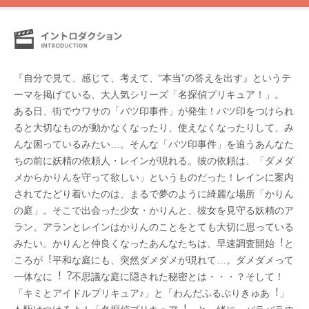
『自分で見て、感じて、考えて、“本当”の答えを出す』というテ
ーマを掲げている、大人気シリーズ「名探偵プリキュア！」。
ある⽇、街でウワサの「バツ印事件」が発⽣！バツ印をつけられ
ると⼤切なものが動かなくなったり、使えなくなったりして、み
んな困っているみたい…。そんな「バツ印事件」を追うあんなた
ちの前に妖精の依頼⼈・レインが現れる。彼の依頼は、「ダメダ
メからかりんを守って欲しい」というものだった！レインに案内
されてたどり着いたのは、まるで夢のように綺麗な場所「かりん
の庭」。そこで出会った少⼥・かりんと、彼⼥を⾒守る妖精のア
ラン。アランとレインはかりんのことをとても⼤切に思っている
みたい。かりんと仲良くなったあんなたちは、早速調査開始︕と
ころが︕平和な庭にも、突然ダメダメが現れて…。ダメダメって
⼀体なに︕︖不思議な庭に隠された秘密とは・・・？そして！
「キミとアイドルプリキュア♪」と「わんだふるぷりきゅあ︕」