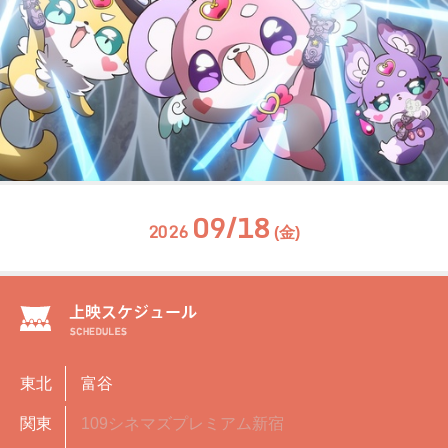
09/18
2026
(金)
東北
富谷
関東
109シネマズプレミアム新宿