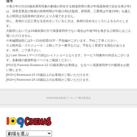
備考
※青少年の方(18歳未満等対象の劇場が所在する都道府県の青少年保護条例で定める青少年)
は、深夜営業及び映画の終映時間が午後11時(大阪府、群馬県、三重県は午後10時）を越え
る上映回は当該条例の定めにより入場できません。
但し、条例が上記と異なる定めをしているときは、条例の定めるところによるものとしま
す。
大阪府においては16歳未満の方で保護者同伴でない場合は午後7時を過ぎる上映回にはご入
場いただけません。
※本編開始前には5～15分程度のCF・予告編がございます。予めご了承ください。
※上映作品・スケジュール・上映シアター番号などは、予告なく変更する場合がありま
す。何卒、ご了承下さい。
[L] Late Show Lマークの回はレイトショーとなります。サービス対象外の作品もございま
す。各劇場の鑑賞料金ページをご確認ください。
[PG12] Parental Guidance-12 12歳未満のお客様は、なるべく保護者同伴での鑑賞をお願
い致します。
[R15+] Restricted-15 15歳以上のお客様がご覧いただけます。
[R18+] Restricted-18 18歳以上のお客様がご覧いただけます。
©︎2026 映画名探偵プリキュア!製作委員会