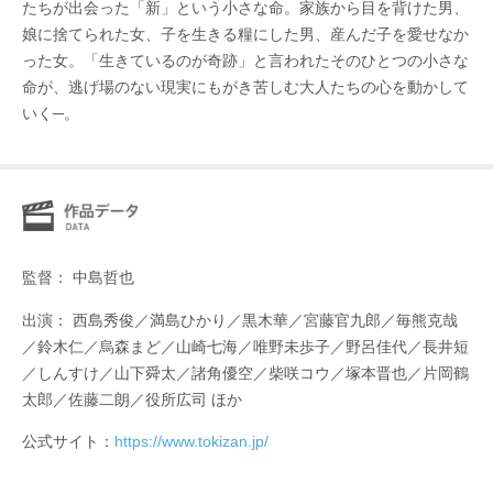
たちが出会った「新」という小さな命。家族から目を背けた男、
娘に捨てられた女、子を生きる糧にした男、産んだ子を愛せなか
った女。「生きているのが奇跡」と言われたそのひとつの小さな
命が、逃げ場のない現実にもがき苦しむ大人たちの心を動かして
いく─。
監督： 中島哲也
出演： 西島秀俊／満島ひかり／黒木華／宮藤官九郎／毎熊克哉
／鈴木仁／烏森まど／山崎七海／唯野未歩子／野呂佳代／長井短
／しんすけ／山下舜太／諸角優空／柴咲コウ／塚本晋也／片岡鶴
太郎／佐藤二朗／役所広司 ほか
公式サイト：
https://www.tokizan.jp/