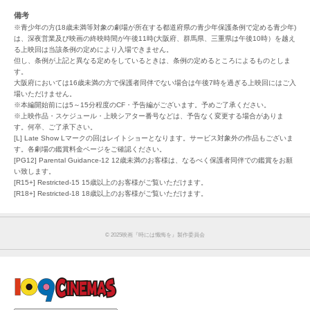
備考
※青少年の方(18歳未満等対象の劇場が所在する都道府県の青少年保護条例で定める青少年)
は、深夜営業及び映画の終映時間が午後11時(大阪府、群馬県、三重県は午後10時）を越え
る上映回は当該条例の定めにより入場できません。
但し、条例が上記と異なる定めをしているときは、条例の定めるところによるものとしま
す。
大阪府においては16歳未満の方で保護者同伴でない場合は午後7時を過ぎる上映回にはご入
場いただけません。
※本編開始前には5～15分程度のCF・予告編がございます。予めご了承ください。
※上映作品・スケジュール・上映シアター番号などは、予告なく変更する場合がありま
す。何卒、ご了承下さい。
[L] Late Show Lマークの回はレイトショーとなります。サービス対象外の作品もございま
す。各劇場の鑑賞料金ページをご確認ください。
[PG12] Parental Guidance-12 12歳未満のお客様は、なるべく保護者同伴での鑑賞をお願
い致します。
[R15+] Restricted-15 15歳以上のお客様がご覧いただけます。
[R18+] Restricted-18 18歳以上のお客様がご覧いただけます。
©︎ 2025映画『時には懺悔を』製作委員会