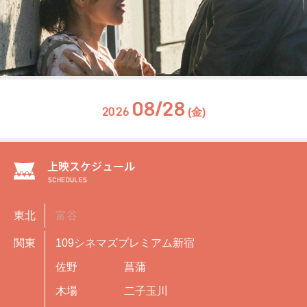
08/28
2026
(金)
東北
富谷
関東
109シネマズプレミアム新宿
佐野
菖蒲
木場
二子玉川