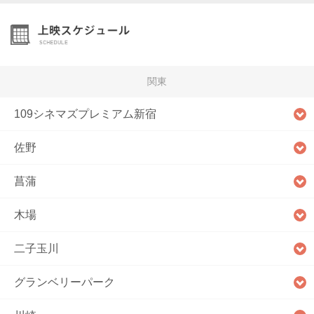
関東
109シネマズプレミアム新宿
佐野
菖蒲
木場
二子玉川
グランベリーパーク