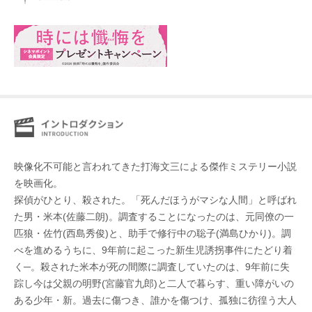
映像化不可能と言われてきた打海文三による傑作ミステリー小説
を映画化。
探偵がひとり、殺された。「死んだほうがマシな人間」と呼ばれ
た男・米本(佐藤二朗)。調査することになったのは、元同僚の一
匹狼・佐竹(西島秀俊)と、助手で修行中の聡子(満島ひかり)。調
べを進めるうちに、9年前に起こった新生児誘拐事件にたどり着
く─。殺された米本が死の間際に調査していたのは、9年前に失
踪し今は父親の明野(宮藤官九郎)と二人で暮らす、重い障がいの
ある少年・新。過去に傷つき、誰かを傷つけ、孤独に彷徨う大人