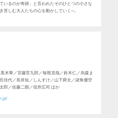
ているのが奇跡」と言われたそのひとつの小さな
き苦しむ大人たちの心を動かしていく─。
／黒木華／宮藤官九郎／毎熊克哉／鈴木仁／烏森ま
呂佳代／長井短／しんすけ／山下舜太／諸角優空
太郎／佐藤二朗／役所広司 ほか
.jp/