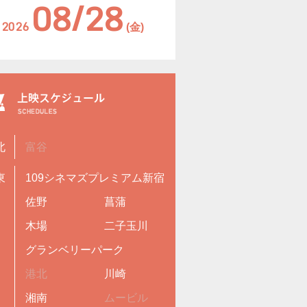
08/28
2026
(金)
北
富谷
東
109シネマズプレミアム新宿
佐野
菖蒲
木場
二子玉川
グランベリーパーク
港北
川崎
湘南
ムービル