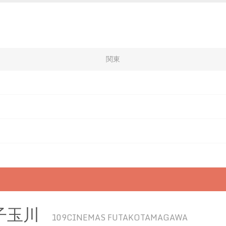
関東
子玉川
109CINEMAS FUTAKOTAMAGAWA