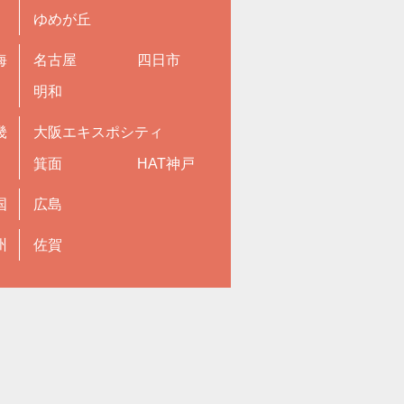
ゆめが丘
海
名古屋
四日市
明和
畿
大阪エキスポシティ
箕面
HAT神戸
国
広島
州
佐賀