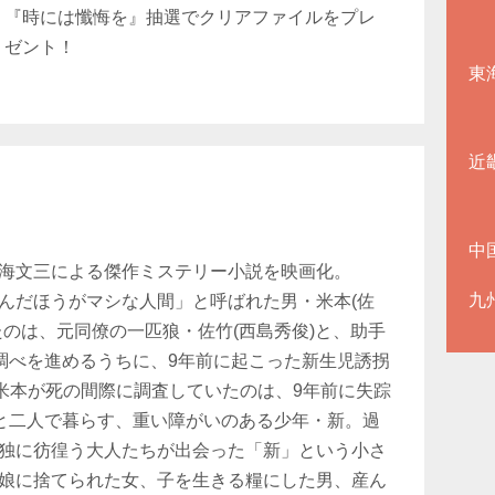
『時には懺悔を』抽選でクリアファイルをプレ
ゼント！
東
近
中
海文三による傑作ミステリー小説を映画化。
九
んだほうがマシな人間」と呼ばれた男・米本(佐
たのは、元同僚の一匹狼・佐竹(西島秀俊)と、助手
。調べを進めるうちに、9年前に起こった新生児誘拐
米本が死の間際に調査していたのは、9年前に失踪
)と二人で暮らす、重い障がいのある少年・新。過
独に彷徨う大人たちが出会った「新」という小さ
娘に捨てられた女、子を生きる糧にした男、産ん