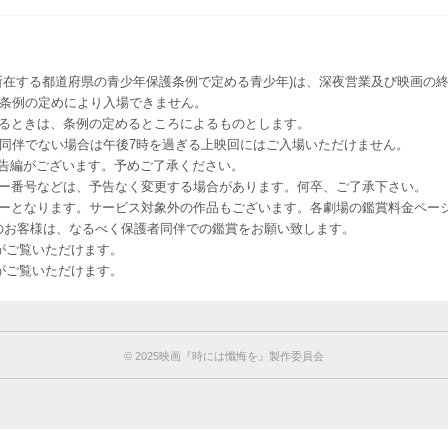
所在する都道府県の青少年保護条例で定める青少年)は、深夜営業及び映画の終
該条例の定めにより入場できません。
るときは、条例の定めるところによるものとします。
者同伴でない場合は午後7時を過ぎる上映回にはご入場いただけません。
予告編がございます。予めご了承ください。
ー番号などは、予告なく変更する場合があります。何卒、ご了承下さい。
はレイトショーとなります。サービス対象外の作品もございます。各劇場の鑑賞料金ペ
-12 12歳未満のお客様は、なるべく保護者同伴での鑑賞をお願い致します。
のお客様がご覧いただけます。
のお客様がご覧いただけます。
©︎ 2025映画『時には懺悔を』製作委員会