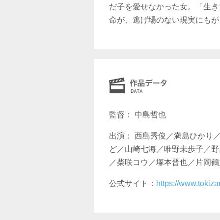
だ子を愛せなかった女。「生き
命が、逃げ場のない現実にもが
監督： 中島哲也
出演： 西島秀俊／満島ひかり
ど／山崎七海／唯野未歩子／野
／柴咲コウ／塚本晋也／片岡鶴
公式サイト：
https://www.tokizan