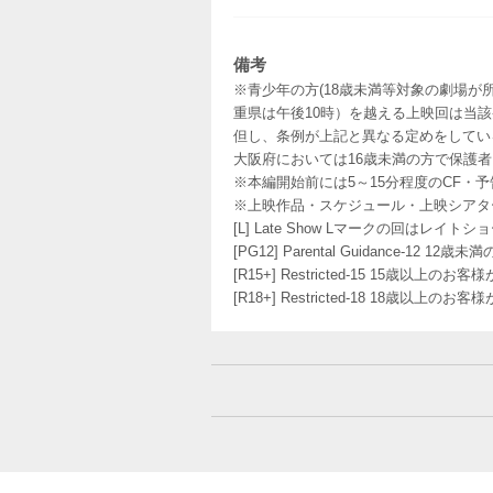
備考
※青少年の方(18歳未満等対象の劇場が
重県は午後10時）を越える上映回は当
但し、条例が上記と異なる定めをしてい
大阪府においては16歳未満の方で保護
※本編開始前には5～15分程度のCF・
※上映作品・スケジュール・上映シアタ
[L] Late Show Lマークの回
[PG12] Parental Guidance
[R15+] Restricted-15 15歳以上
[R18+] Restricted-18 18歳以上