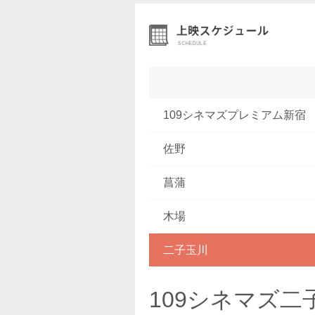
109シネマズプレミアム新宿
佐野
菖蒲
木場
二子玉川
109シネマズ二