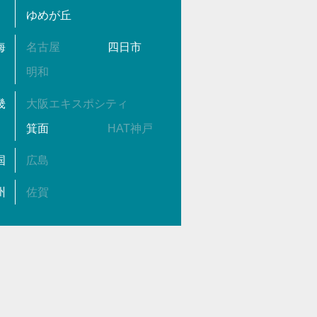
ゆめが丘
海
名古屋
四日市
明和
畿
大阪エキスポシティ
箕面
HAT神戸
国
広島
州
佐賀