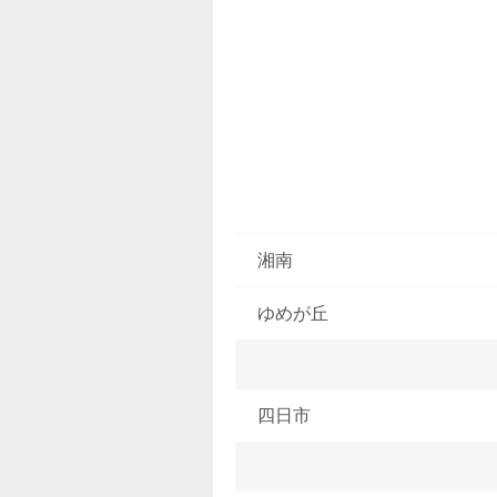
湘南
ゆめが丘
四日市