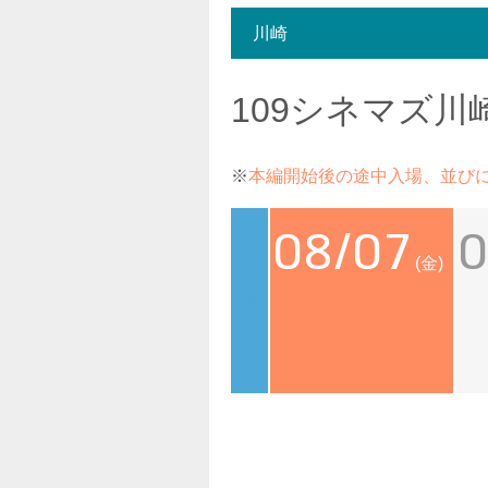
川崎
109シネマズ川
※
本編開始後の途中入場、並び
08/07
0
(金)
<