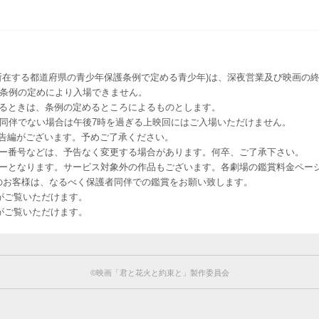
所在する都道府県の青少年保護条例で定める青少年)は、深夜営業及び映画の終
該条例の定めにより入場できません。
るときは、条例の定めるところによるものとします。
者同伴でない場合は午後7時を過ぎる上映回にはご入場いただけません。
予告編がございます。予めご了承ください。
ー番号などは、予告なく変更する場合があります。何卒、ご了承下さい。
はレイトショーとなります。サービス対象外の作品もございます。各劇場の鑑賞料金ペ
-12 12歳未満のお客様は、なるべく保護者同伴での鑑賞をお願い致します。
のお客様がご覧いただけます。
のお客様がご覧いただけます。
©︎映画「君と花火と約束と」製作委員会