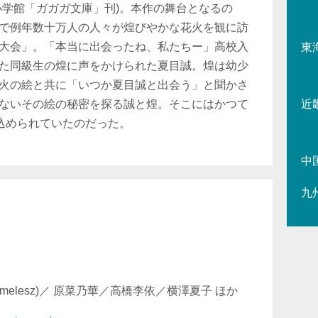
小学館「ガガガ文庫」刊)。本作の舞台となるの
で例年数十万人の人々が煌びやかな花火を観に訪
大会」。「本当に出会ったね、私たちー」高校入
東
た同級生の煌に声をかけられた夏目誠。煌は幼少
火の絵と共に「いつか夏目誠と出会う」と聞かさ
ないその絵の秘密を探る誠と煌。そこにはかつて
近
が込められていたのだった。
中
九
melesz)／ 原菜乃華／高橋李依／横澤夏子 ほか