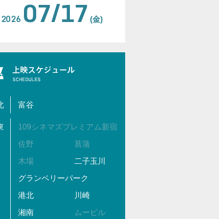
07/17
2026
(金)
北
富谷
東
109シネマズプレミアム新宿
佐野
菖蒲
木場
二子玉川
グランベリーパーク
港北
川崎
湘南
ムービル