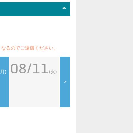
となるのでご遠慮ください。
08/11
08/12
08
(月)
(火)
(水)
>
109シネマズデイ