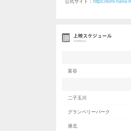
公式サイト：
https://kimi-hana-
富谷
二子玉川
グランベリーパーク
港北