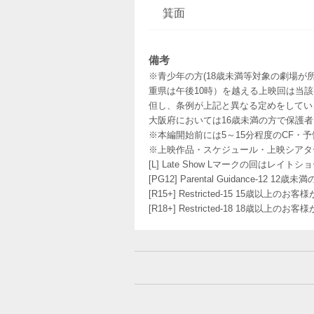
箕面
備考
※青少年の方(18歳未満等対象の劇場が
重県は午後10時）を越える上映回は当
但し、条例が上記と異なる定めをしてい
大阪府においては16歳未満の方で保護
※本編開始前には5～15分程度のCF・
※上映作品・スケジュール・上映シアタ
[L] Late Show Lマークの回
[PG12] Parental Guidance
[R15+] Restricted-15 15歳以上
[R18+] Restricted-18 18歳以上