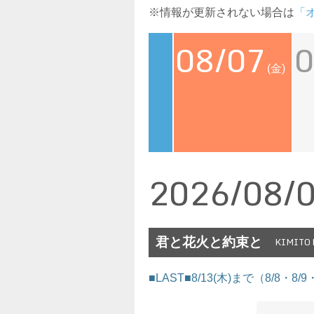
※情報が更新されない場合は
「
08/07
0
(金)
<
2026/08/
君と花火と約束と
KIMITO
■LAST■8/13(木)まで（8/8・8/