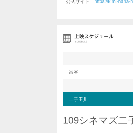
公式サイト：
https://kimi-hana-
富谷
二子玉川
109シネマズ二