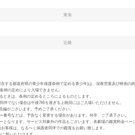
東海
近畿
所在する都道府県の青少年保護条例で定める青少年)は、深夜営業及び映画の終
該条例の定めにより入場できません。
るときは、条例の定めるところによるものとします。
者同伴でない場合は午後7時を過ぎる上映回にはご入場いただけません。
予告編がございます。予めご了承ください。
ー番号などは、予告なく変更する場合があります。何卒、ご了承下さい。
はレイトショーとなります。サービス対象外の作品もございます。各劇場の鑑賞料金ペ
-12 12歳未満のお客様は、なるべく保護者同伴での鑑賞をお願い致します。
のお客様がご覧いただけます。