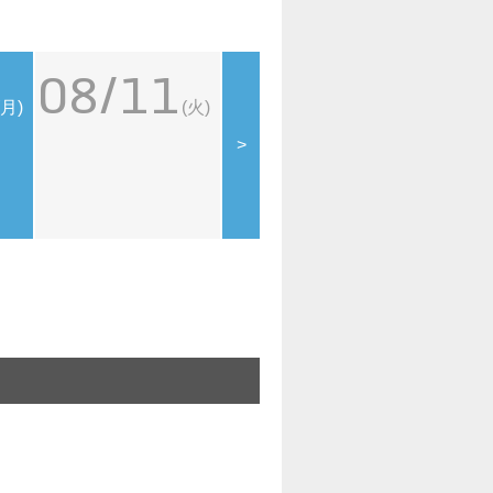
08/11
08/12
08
(月)
(火)
(水)
>
109シネマズデイ