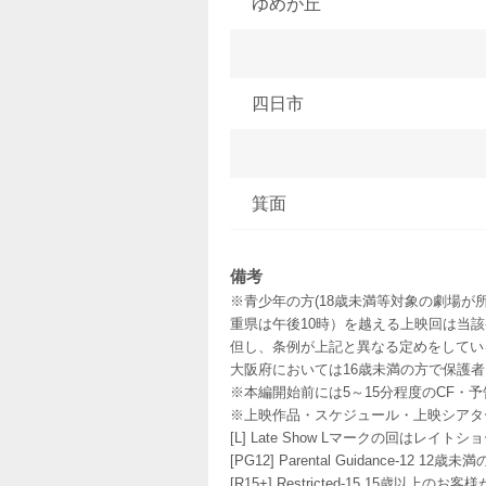
ゆめが丘
四日市
箕面
備考
※青少年の方(18歳未満等対象の劇場が
重県は午後10時）を越える上映回は当
但し、条例が上記と異なる定めをしてい
大阪府においては16歳未満の方で保護
※本編開始前には5～15分程度のCF・
※上映作品・スケジュール・上映シアタ
[L] Late Show Lマークの回
[PG12] Parental Guidance
[R15+] Restricted-15 15歳以上