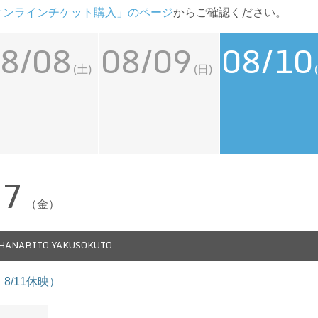
オンラインチケット購入」のページ
からご確認ください。
8/08
08/09
08/10
(土)
(日)
07
（金）
 HANABITO YAKUSOKUTO
9・8/11休映）