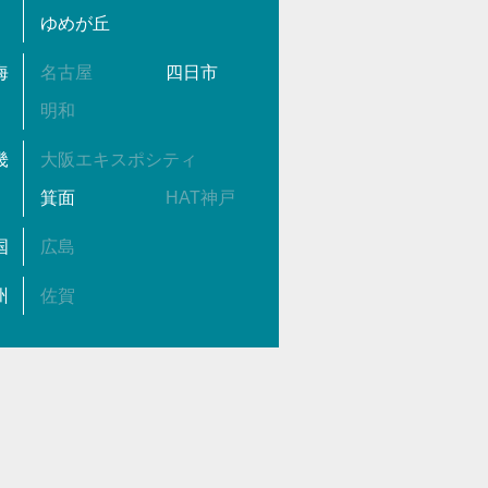
ゆめが丘
海
名古屋
四日市
明和
畿
大阪エキスポシティ
箕面
HAT神戸
国
広島
州
佐賀