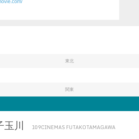
movie.com/
東北
関東
子玉川
109CINEMAS FUTAKOTAMAGAWA