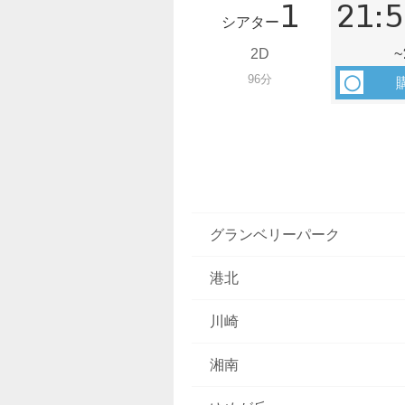
1
21:5
シアター
2D
~
96分
グランベリーパーク
港北
川崎
湘南