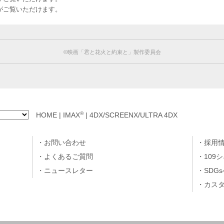
のお客様がご覧いただけます。
©︎映画「君と花火と約束と」製作委員会
®
HOME
|
IMAX
|
4DX/SCREENX/ULTRA 4DX
お問い合わせ
採用
よくあるご質問
109
ニュースレター
SDG
カス