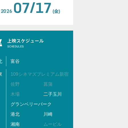
07/17
2026
(金)
北
富谷
東
109シネマズプレミアム新宿
佐野
菖蒲
木場
二子玉川
グランベリーパーク
港北
川崎
湘南
ムービル