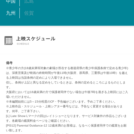
中国
広島
九州
佐賀
備考
※青少年の方(18歳未満等対象の劇場が所在する都道府県の青少年保護条例で定める青少年)
は、深夜営業及び映画の終映時間が午後11時(大阪府、群馬県、三重県は午後10時）を越え
る上映回は当該条例の定めにより入場できません。
但し、条例が上記と異なる定めをしているときは、条例の定めるところによるものとしま
す。
大阪府においては16歳未満の方で保護者同伴でない場合は午後7時を過ぎる上映回にはご入
場いただけません。
※本編開始前には5～15分程度のCF・予告編がございます。予めご了承ください。
※上映作品・スケジュール・上映シアター番号などは、予告なく変更する場合がありま
す。何卒、ご了承下さい。
[L] Late Show Lマークの回はレイトショーとなります。サービス対象外の作品もございま
す。各劇場の鑑賞料金ページをご確認ください。
[PG12] Parental Guidance-12 12歳未満のお客様は、なるべく保護者同伴での鑑賞をお願
い致します。