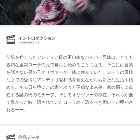
父親を亡くしたアンディと目の不自由なパイパー兄妹は、とても
親切な里親ローラの元で暮らし始めることになる。そこには言葉
を話さない男の子オリヴァーが一緒に住んでいた。ローラの異様
なまでの愛情にアンディは違和感を覚えながらも新たな生活を始
める。ある日を境にこの家で次々と不穏な出来事、家の周りに点
在する謎の円のモチーフ、そしてオリヴァーの存在。それらが全
て繋がった時、隠されていたローラの＜恐るべき願い＞が明かさ
れるーー。