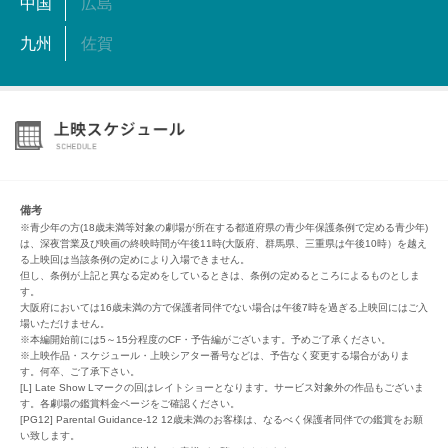
中国
広島
九州
佐賀
備考
※青少年の方(18歳未満等対象の劇場が所在する都道府県の青少年保護条例で定める青少年)
は、深夜営業及び映画の終映時間が午後11時(大阪府、群馬県、三重県は午後10時）を越え
る上映回は当該条例の定めにより入場できません。
但し、条例が上記と異なる定めをしているときは、条例の定めるところによるものとしま
す。
大阪府においては16歳未満の方で保護者同伴でない場合は午後7時を過ぎる上映回にはご入
場いただけません。
※本編開始前には5～15分程度のCF・予告編がございます。予めご了承ください。
※上映作品・スケジュール・上映シアター番号などは、予告なく変更する場合がありま
す。何卒、ご了承下さい。
[L] Late Show Lマークの回はレイトショーとなります。サービス対象外の作品もございま
す。各劇場の鑑賞料金ページをご確認ください。
[PG12] Parental Guidance-12 12歳未満のお客様は、なるべく保護者同伴での鑑賞をお願
い致します。