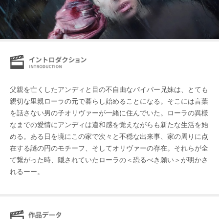
父親を亡くしたアンディと目の不自由なパイパー兄妹は、とても
親切な里親ローラの元で暮らし始めることになる。そこには言葉
を話さない男の子オリヴァーが一緒に住んでいた。ローラの異様
なまでの愛情にアンディは違和感を覚えながらも新たな生活を始
める。ある日を境にこの家で次々と不穏な出来事、家の周りに点
在する謎の円のモチーフ、そしてオリヴァーの存在。それらが全
て繋がった時、隠されていたローラの＜恐るべき願い＞が明かさ
れるーー。