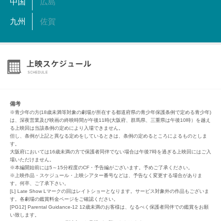
中国
広島
九州
佐賀
備考
※青少年の方(18歳未満等対象の劇場が所在する都道府県の青少年保護条例で定める青少年)
は、深夜営業及び映画の終映時間が午後11時(大阪府、群馬県、三重県は午後10時）を越え
る上映回は当該条例の定めにより入場できません。
但し、条例が上記と異なる定めをしているときは、条例の定めるところによるものとしま
す。
大阪府においては16歳未満の方で保護者同伴でない場合は午後7時を過ぎる上映回にはご入
場いただけません。
※本編開始前には5～15分程度のCF・予告編がございます。予めご了承ください。
※上映作品・スケジュール・上映シアター番号などは、予告なく変更する場合がありま
す。何卒、ご了承下さい。
[L] Late Show Lマークの回はレイトショーとなります。サービス対象外の作品もございま
す。各劇場の鑑賞料金ページをご確認ください。
[PG12] Parental Guidance-12 12歳未満のお客様は、なるべく保護者同伴での鑑賞をお願
い致します。