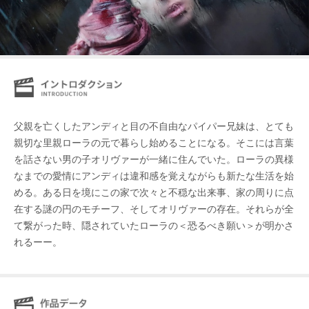
父親を亡くしたアンディと目の不自由なパイパー兄妹は、とても
親切な里親ローラの元で暮らし始めることになる。そこには言葉
を話さない男の子オリヴァーが一緒に住んでいた。ローラの異様
なまでの愛情にアンディは違和感を覚えながらも新たな生活を始
める。ある日を境にこの家で次々と不穏な出来事、家の周りに点
在する謎の円のモチーフ、そしてオリヴァーの存在。それらが全
て繋がった時、隠されていたローラの＜恐るべき願い＞が明かさ
れるーー。