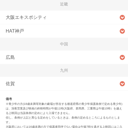
近畿
大阪エキスポシティ
HAT神戸
中国
広島
九州
佐賀
備考
※青少年の方(18歳未満等対象の劇場が所在する都道府県の青少年保護条例で定める青少年)
は、深夜営業及び映画の終映時間が午後11時(大阪府、群馬県、三重県は午後10時）を越え
る上映回は当該条例の定めにより入場できません。
但し、条例が上記と異なる定めをしているときは、条例の定めるところによるものとしま
す。
大阪府においては16歳未満の方で保護者同伴でない場合は午後7時を過ぎる上映回にはご入