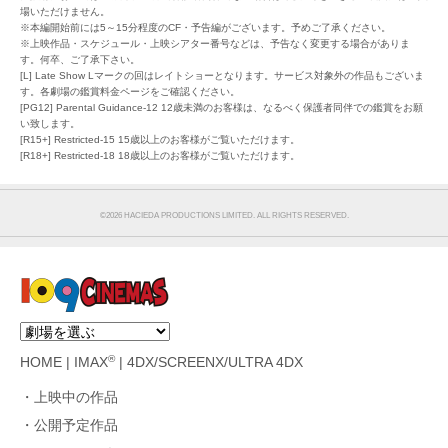
場いただけません。
※本編開始前には5～15分程度のCF・予告編がございます。予めご了承ください。
※上映作品・スケジュール・上映シアター番号などは、予告なく変更する場合がありま
す。何卒、ご了承下さい。
[L] Late Show Lマークの回はレイトショーとなります。サービス対象外の作品もございま
す。各劇場の鑑賞料金ページをご確認ください。
[PG12] Parental Guidance-12 12歳未満のお客様は、なるべく保護者同伴での鑑賞をお願
い致します。
[R15+] Restricted-15 15歳以上のお客様がご覧いただけます。
[R18+] Restricted-18 18歳以上のお客様がご覧いただけます。
©︎2026 HACIEDA PRODUCTIONS LIMITED. ALL RIGHTS RESERVED.
®
HOME
|
IMAX
|
4DX/SCREENX/ULTRA 4DX
上映中の作品
公開予定作品