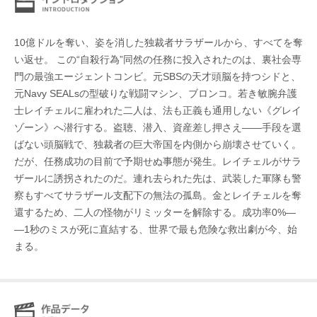
10億ドルを奪い、姿を消した独裁者サラザールから、すべてを奪
い返せ。 この“自殺行為”同然の任務に投入されたのは、裏社会専
門の最強エージェントコンビ。元SBSの天才頭脳を持つシドと、
元Navy SEALsの型破りな戦闘マシン、ブロンコ。若き敏腕弁護
士レイチェルに雇われた二人は、法も正義も通用しない《グレイ
ゾーン》へ潜行する。盗聴、潜入、資産差し押さえ――手段を選
ばない頭脳戦で、独裁者の巨大帝国を内側から崩壊させていく。
だが、任務成功の目前で予期せぬ事態が発生。レイチェルがサラ
ザールに誘拐されたのだ。連れ去られた先は、武装した軍隊も警
察もすべてサラザール支配下の無法の孤島。金とレイチェルを奪
還するため、二人の怪物がリミッターを解除する。成功率0%―
―1秒のミスが死に直結する、世界で最も危険な救出劇が今、始
まる。