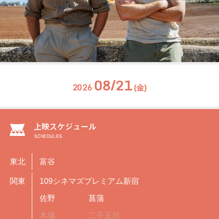
08/21
2026
(金)
東北
富谷
関東
109シネマズプレミアム新宿
佐野
菖蒲
木場
二子玉川