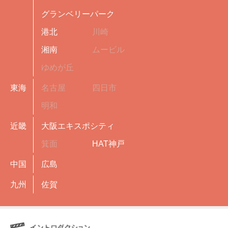
グランベリーパーク
港北
川崎
湘南
ムービル
ゆめが丘
東海
名古屋
四日市
明和
近畿
大阪エキスポシティ
箕面
HAT神戸
中国
広島
九州
佐賀