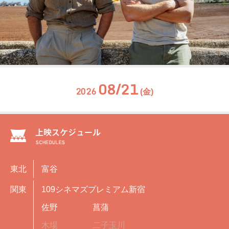
08/21
2026
(金)
東北
富谷
関東
109シネマズプレミアム新宿
佐野
菖蒲
木場
二子玉川