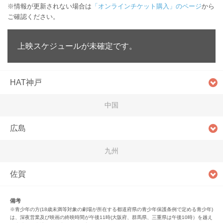
※情報が更新されない場合は
「オンラインチケット購入」のページ
から
ご確認ください。
上映スケジュールが未確定です。
HAT神戸
中国
広島
九州
佐賀
備考
※青少年の方(18歳未満等対象の劇場が所在する都道府県の青少年保護条例で定める青少年)
は、深夜営業及び映画の終映時間が午後11時(大阪府、群馬県、三重県は午後10時）を越え