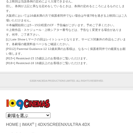
る上映回は当該条例の定めにより入場できません。
但し、条例が上記と異なる定めをしているときは、条例の定めるところによるものとしま
す。
大阪府においては16歳未満の方で保護者同伴でない場合は午後7時を過ぎる上映回にはご入
場いただけません。
※本編開始前には5～15分程度のCF・予告編がございます。予めご了承ください。
※上映作品・スケジュール・上映シアター番号などは、予告なく変更する場合がありま
す。何卒、ご了承下さい。
[L] Late Show Lマークの回はレイトショーとなります。サービス対象外の作品もございま
す。各劇場の鑑賞料金ページをご確認ください。
[PG12] Parental Guidance-12 12歳未満のお客様は、なるべく保護者同伴での鑑賞をお願
い致します。
[R15+] Restricted-15 15歳以上のお客様がご覧いただけます。
[R18+] Restricted-18 18歳以上のお客様がご覧いただけます。
©︎2026 HACIEDA PRODUCTIONS LIMITED. ALL RIGHTS RESERVED.
®
HOME
|
IMAX
|
4DX/SCREENX/ULTRA 4DX