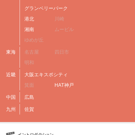
グランベリーパーク
港北
川崎
湘南
ムービル
ゆめが丘
東海
名古屋
四日市
明和
近畿
大阪エキスポシティ
箕面
HAT神戸
中国
広島
九州
佐賀