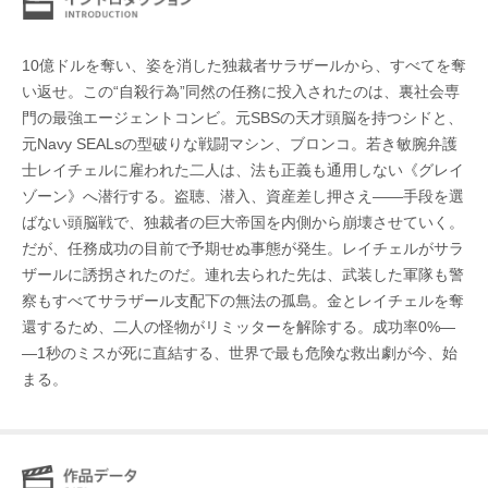
10億ドルを奪い、姿を消した独裁者サラザールから、すべてを奪
い返せ。この“自殺行為”同然の任務に投入されたのは、裏社会専
門の最強エージェントコンビ。元SBSの天才頭脳を持つシドと、
元Navy SEALsの型破りな戦闘マシン、ブロンコ。若き敏腕弁護
士レイチェルに雇われた二人は、法も正義も通用しない《グレイ
ゾーン》へ潜行する。盗聴、潜入、資産差し押さえ――手段を選
ばない頭脳戦で、独裁者の巨大帝国を内側から崩壊させていく。
だが、任務成功の目前で予期せぬ事態が発生。レイチェルがサラ
ザールに誘拐されたのだ。連れ去られた先は、武装した軍隊も警
察もすべてサラザール支配下の無法の孤島。金とレイチェルを奪
還するため、二人の怪物がリミッターを解除する。成功率0%―
―1秒のミスが死に直結する、世界で最も危険な救出劇が今、始
まる。