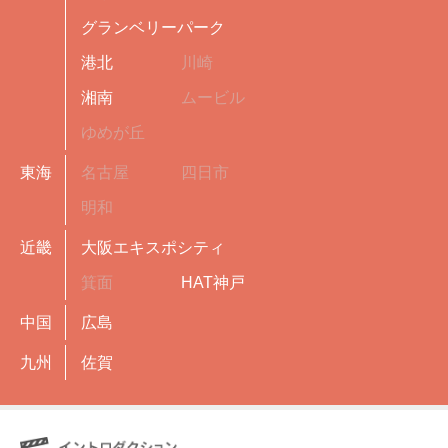
グランベリーパーク
港北
川崎
湘南
ムービル
ゆめが丘
東海
名古屋
四日市
明和
近畿
大阪エキスポシティ
箕面
HAT神戸
中国
広島
九州
佐賀