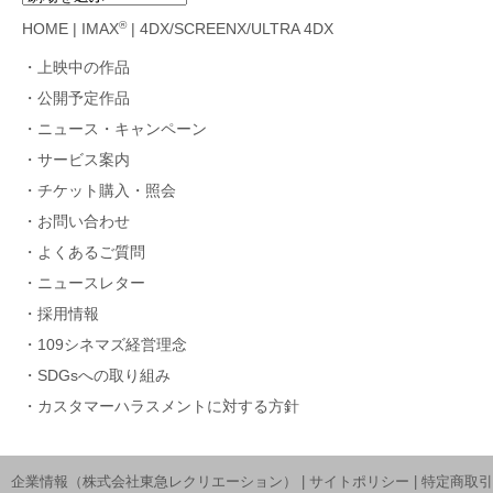
®
HOME
|
IMAX
|
4DX/SCREENX/ULTRA 4DX
上映中の作品
公開予定作品
ニュース・キャンペーン
サービス案内
チケット購入・照会
お問い合わせ
よくあるご質問
ニュースレター
採用情報
109シネマズ経営理念
SDGsへの取り組み
カスタマーハラスメントに対する方針
企業情報（株式会社東急レクリエーション）
|
サイトポリシー
|
特定商取引