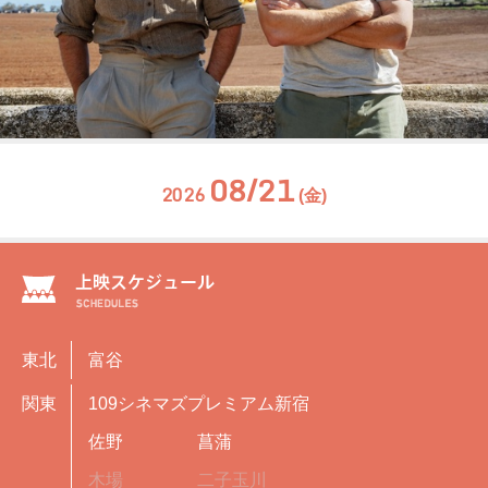
08/21
2026
(金)
東北
富谷
関東
109シネマズプレミアム新宿
佐野
菖蒲
木場
二子玉川