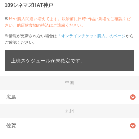
109シネマズHAT神戸
※
ﾁｹｯﾄ購入間違い増えてます。決済前に日時･作品･劇場をご確認くだ
さい。他店飲食物の持込はご遠慮ください。
※情報が更新されない場合は
「オンラインチケット購入」のページ
から
ご確認ください。
上映スケジュールが未確定です。
中国
広島
九州
佐賀