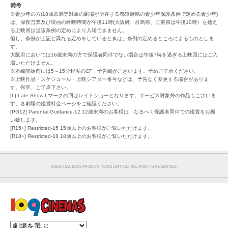
備考
※青少年の方(18歳未満等対象の劇場が所在する都道府県の青少年保護条例で定める青少年)
は、深夜営業及び映画の終映時間が午後11時(大阪府、群馬県、三重県は午後10時）を越え
る上映回は当該条例の定めにより入場できません。
但し、条例が上記と異なる定めをしているときは、条例の定めるところによるものとしま
す。
大阪府においては16歳未満の方で保護者同伴でない場合は午後7時を過ぎる上映回にはご入
場いただけません。
※本編開始前には5～15分程度のCF・予告編がございます。予めご了承ください。
※上映作品・スケジュール・上映シアター番号などは、予告なく変更する場合がありま
す。何卒、ご了承下さい。
[L] Late Show Lマークの回はレイトショーとなります。サービス対象外の作品もございま
す。各劇場の鑑賞料金ページをご確認ください。
[PG12] Parental Guidance-12 12歳未満のお客様は、なるべく保護者同伴での鑑賞をお願
い致します。
[R15+] Restricted-15 15歳以上のお客様がご覧いただけます。
[R18+] Restricted-18 18歳以上のお客様がご覧いただけます。
©︎2026 HACIEDA PRODUCTIONS LIMITED. ALL RIGHTS RESERVED.