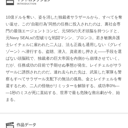
10億ドルを奪い、姿を消した独裁者サラザールから、すべてを奪
い返せ。この“自殺行為”同然の任務に投入されたのは、裏社会専
門の最強エージェントコンビ。元SBSの天才頭脳を持つシドと、
元Navy SEALsの型破りな戦闘マシン、ブロンコ。若き敏腕弁護
士レイチェルに雇われた二人は、法も正義も通用しない《グレイ
ゾーン》へ潜行する。盗聴、潜入、資産差し押さえ――手段を選
ばない頭脳戦で、独裁者の巨大帝国を内側から崩壊させていく。
だが、任務成功の目前で予期せぬ事態が発生。レイチェルがサラ
ザールに誘拐されたのだ。連れ去られた先は、武装した軍隊も警
察もすべてサラザール支配下の無法の孤島。金とレイチェルを奪
還するため、二人の怪物がリミッターを解除する。成功率0%―
―1秒のミスが死に直結する、世界で最も危険な救出劇が今、始
まる。