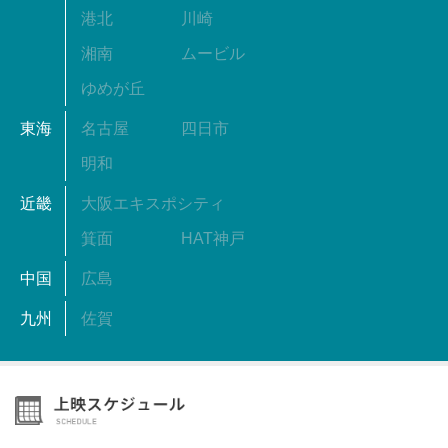
港北
川崎
湘南
ムービル
ゆめが丘
東海
名古屋
四日市
明和
近畿
大阪エキスポシティ
箕面
HAT神戸
中国
広島
九州
佐賀