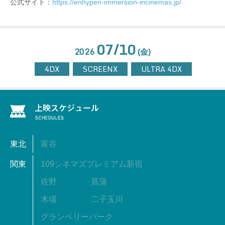
公式サイト：
https://enhypen-immersion-incinemas.jp/
07/10
2026
(金)
4DX
SCREENX
ULTRA 4DX
東北
富谷
関東
109シネマズプレミアム新宿
佐野
菖蒲
木場
二子玉川
グランベリーパーク