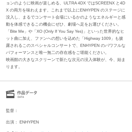
ョンのように映画が楽しめる、ULTRA 4DX ではSCREENX と4D
X の両方を味わえます。これまで以上にENHYPEN のステージに
没入し、まるでコンサート会場にいるかのようなエネルギーと感
動を体感できるこの機会にぜひ、劇場へ足をお運びください。
「Bite Me」や「XO (Only If You Say Yes)」といった世界的なヒ
ット曲に加え、ファンへの想いを込めた「Highway 1009」も披
露されるこのスペシャルコンサートで、ENHYPEN のパワフルな
パフォーマンスと唯一無二の存在感をご堪能ください。
映画館の大きなスクリーンで新たな次元の没入体験が、今、始ま
ります。
監督：
出演： ENHYPEN