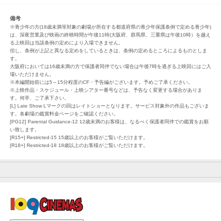
備考
※青少年の方(18歳未満等対象の劇場が所在する都道府県の青少年保護条例で定める青少年)
は、深夜営業及び映画の終映時間が午後11時(大阪府、群馬県、三重県は午後10時）を越え
る上映回は当該条例の定めにより入場できません。
但し、条例が上記と異なる定めをしているときは、条例の定めるところによるものとしま
す。
大阪府においては16歳未満の方で保護者同伴でない場合は午後7時を過ぎる上映回にはご入
場いただけません。
※本編開始前には5～15分程度のCF・予告編がございます。予めご了承ください。
※上映作品・スケジュール・上映シアター番号などは、予告なく変更する場合がありま
す。何卒、ご了承下さい。
[L] Late Show Lマークの回はレイトショーとなります。サービス対象外の作品もございま
す。各劇場の鑑賞料金ページをご確認ください。
[PG12] Parental Guidance-12 12歳未満のお客様は、なるべく保護者同伴での鑑賞をお願
い致します。
[R15+] Restricted-15 15歳以上のお客様がご覧いただけます。
[R18+] Restricted-18 18歳以上のお客様がご覧いただけます。