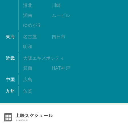
港北
川崎
湘南
ムービル
ゆめが丘
東海
名古屋
四日市
明和
近畿
大阪エキスポシティ
箕面
HAT神戸
中国
広島
九州
佐賀