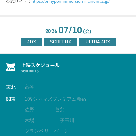
公式サイト：
https://enhypen-immersion-incinemas.jp/
07/10
2026
(金)
4DX
SCREENX
ULTRA 4DX
東北
富谷
関東
109シネマズプレミアム新宿
佐野
菖蒲
木場
二子玉川
グランベリーパーク