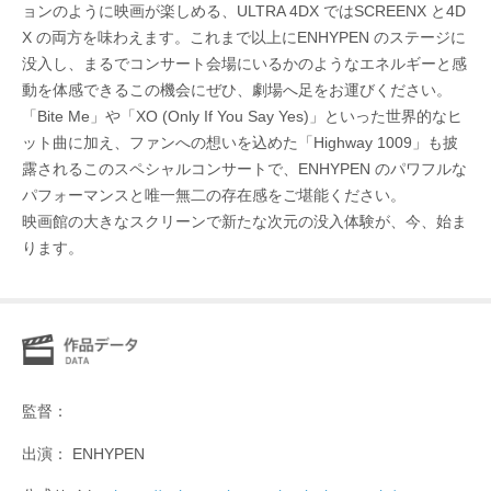
ョンのように映画が楽しめる、ULTRA 4DX ではSCREENX と4D
X の両方を味わえます。これまで以上にENHYPEN のステージに
没入し、まるでコンサート会場にいるかのようなエネルギーと感
動を体感できるこの機会にぜひ、劇場へ足をお運びください。
「Bite Me」や「XO (Only If You Say Yes)」といった世界的なヒ
ット曲に加え、ファンへの想いを込めた「Highway 1009」も披
露されるこのスペシャルコンサートで、ENHYPEN のパワフルな
パフォーマンスと唯一無二の存在感をご堪能ください。
映画館の大きなスクリーンで新たな次元の没入体験が、今、始ま
ります。
監督：
出演： ENHYPEN