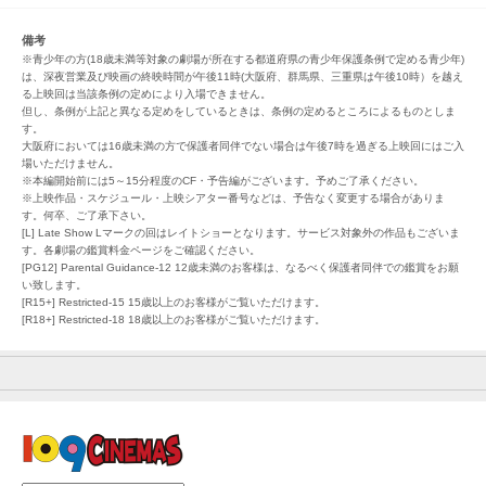
備考
※青少年の方(18歳未満等対象の劇場が所在する都道府県の青少年保護条例で定める青少年)
は、深夜営業及び映画の終映時間が午後11時(大阪府、群馬県、三重県は午後10時）を越え
る上映回は当該条例の定めにより入場できません。
但し、条例が上記と異なる定めをしているときは、条例の定めるところによるものとしま
す。
大阪府においては16歳未満の方で保護者同伴でない場合は午後7時を過ぎる上映回にはご入
場いただけません。
※本編開始前には5～15分程度のCF・予告編がございます。予めご了承ください。
※上映作品・スケジュール・上映シアター番号などは、予告なく変更する場合がありま
す。何卒、ご了承下さい。
[L] Late Show Lマークの回はレイトショーとなります。サービス対象外の作品もございま
す。各劇場の鑑賞料金ページをご確認ください。
[PG12] Parental Guidance-12 12歳未満のお客様は、なるべく保護者同伴での鑑賞をお願
い致します。
[R15+] Restricted-15 15歳以上のお客様がご覧いただけます。
[R18+] Restricted-18 18歳以上のお客様がご覧いただけます。