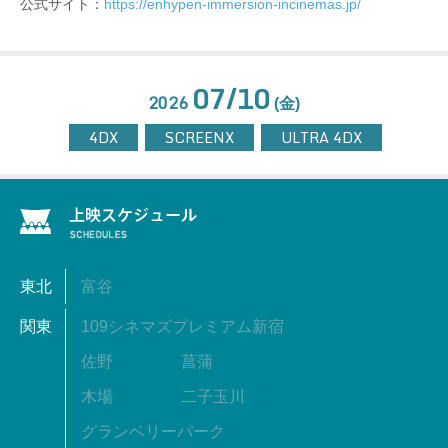
公式サイト：
https://enhypen-immersion-incinemas.jp/
07/10
2026
(金)
4DX
SCREENX
ULTRA 4DX
東北
富谷
関東
109シネマズプレミアム新宿
佐野
菖蒲
木場
二子玉川
グランベリーパーク