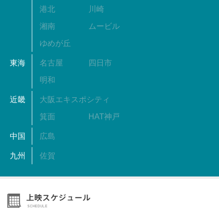
港北
川崎
湘南
ムービル
ゆめが丘
東海
名古屋
四日市
明和
近畿
大阪エキスポシティ
箕面
HAT神戸
中国
広島
九州
佐賀