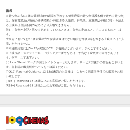
備考
※青少年の方(18歳未満等対象の劇場が所在する都道府県の青少年保護条例で定める青少年)
は、深夜営業及び映画の終映時間が午後11時(大阪府、群馬県、三重県は午後10時）を越え
る上映回は当該条例の定めにより入場できません。
但し、条例が上記と異なる定めをしているときは、条例の定めるところによるものとしま
す。
大阪府においては16歳未満の方で保護者同伴でない場合は午後7時を過ぎる上映回にはご入
場いただけません。
※本編開始前には5～15分程度のCF・予告編がございます。予めご了承ください。
※上映作品・スケジュール・上映シアター番号などは、予告なく変更する場合がありま
す。何卒、ご了承下さい。
[L] Late Show Lマークの回はレイトショーとなります。サービス対象外の作品もございま
す。各劇場の鑑賞料金ページをご確認ください。
[PG12] Parental Guidance-12 12歳未満のお客様は、なるべく保護者同伴での鑑賞をお願
い致します。
[R15+] Restricted-15 15歳以上のお客様がご覧いただけます。
[R18+] Restricted-18 18歳以上のお客様がご覧いただけます。