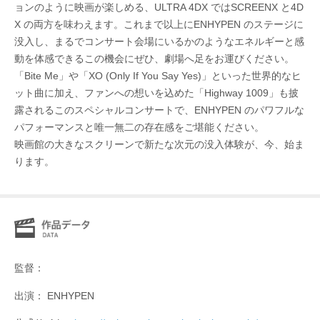
ョンのように映画が楽しめる、ULTRA 4DX ではSCREENX と4D
X の両方を味わえます。これまで以上にENHYPEN のステージに
没入し、まるでコンサート会場にいるかのようなエネルギーと感
動を体感できるこの機会にぜひ、劇場へ足をお運びください。
「Bite Me」や「XO (Only If You Say Yes)」といった世界的なヒ
ット曲に加え、ファンへの想いを込めた「Highway 1009」も披
露されるこのスペシャルコンサートで、ENHYPEN のパワフルな
パフォーマンスと唯一無二の存在感をご堪能ください。
映画館の大きなスクリーンで新たな次元の没入体験が、今、始ま
ります。
監督：
出演： ENHYPEN