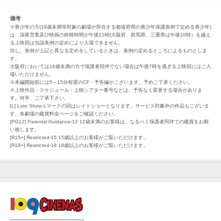
備考
※青少年の方(18歳未満等対象の劇場が所在する都道府県の青少年保護条例で定める青少年)
は、深夜営業及び映画の終映時間が午後11時(大阪府、群馬県、三重県は午後10時）を越え
る上映回は当該条例の定めにより入場できません。
但し、条例が上記と異なる定めをしているときは、条例の定めるところによるものとしま
す。
大阪府においては16歳未満の方で保護者同伴でない場合は午後7時を過ぎる上映回にはご入
場いただけません。
※本編開始前には5～15分程度のCF・予告編がございます。予めご了承ください。
※上映作品・スケジュール・上映シアター番号などは、予告なく変更する場合がありま
す。何卒、ご了承下さい。
[L] Late Show Lマークの回はレイトショーとなります。サービス対象外の作品もございま
す。各劇場の鑑賞料金ページをご確認ください。
[PG12] Parental Guidance-12 12歳未満のお客様は、なるべく保護者同伴での鑑賞をお願
い致します。
[R15+] Restricted-15 15歳以上のお客様がご覧いただけます。
[R18+] Restricted-18 18歳以上のお客様がご覧いただけます。