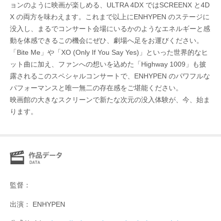
ョンのように映画が楽しめる、ULTRA 4DX ではSCREENX と4D
X の両方を味わえます。これまで以上にENHYPEN のステージに
没入し、まるでコンサート会場にいるかのようなエネルギーと感
動を体感できるこの機会にぜひ、劇場へ足をお運びください。
「Bite Me」や「XO (Only If You Say Yes)」といった世界的なヒ
ット曲に加え、ファンへの想いを込めた「Highway 1009」も披
露されるこのスペシャルコンサートで、ENHYPEN のパワフルな
パフォーマンスと唯一無二の存在感をご堪能ください。
映画館の大きなスクリーンで新たな次元の没入体験が、今、始ま
ります。
監督：
出演： ENHYPEN