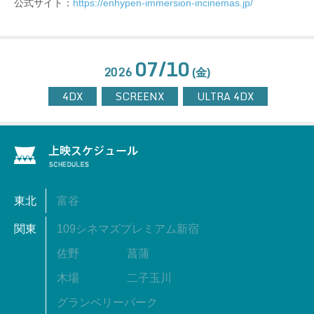
公式サイト：
https://enhypen-immersion-incinemas.jp/
07/10
2026
(金)
4DX
SCREENX
ULTRA 4DX
東北
富谷
関東
109シネマズプレミアム新宿
佐野
菖蒲
木場
二子玉川
グランベリーパーク