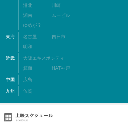
港北
川崎
湘南
ムービル
ゆめが丘
東海
名古屋
四日市
明和
近畿
大阪エキスポシティ
箕面
HAT神戸
中国
広島
九州
佐賀