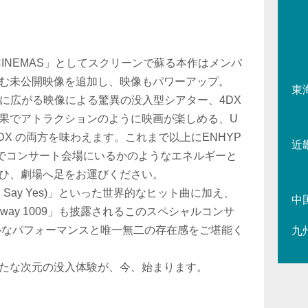
 IN CINEMAS」としてスクリーンで蘇る本作はメンバ
む未公開映像を追加し、映像もパワーアップ。
東
ーンに広がる映像による驚異の没入型シアター、4DX
果でアトラクションのように映画が楽しめる、U
 と4DX の両方を味わえます。これまで以上にENHYP
近
るでコンサート会場にいるかのようなエネルギーと
ひ、劇場へ足をお運びください。
If You Say Yes)」といった世界的なヒット曲に加え、
中
way 1009」も披露されるこのスペシャルコンサ
フルなパフォーマンスと唯一無二の存在感をご堪能く
九
たな次元の没入体験が、今、始まります。