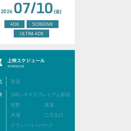
07/10
2026
(金)
4DX
SCREENX
ULTRA 4DX
北
富谷
東
109シネマズプレミアム新宿
佐野
菖蒲
木場
二子玉川
グランベリーパーク