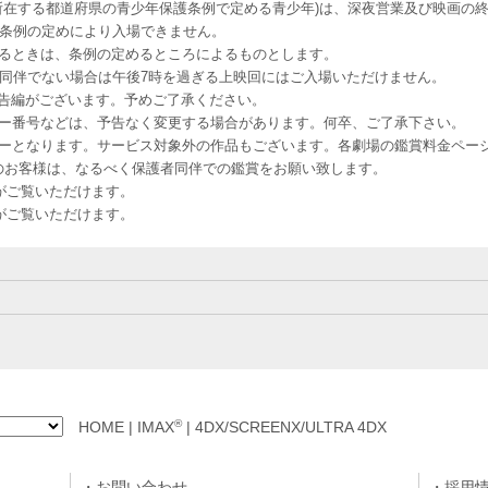
所在する都道府県の青少年保護条例で定める青少年)は、深夜営業及び映画の終
該条例の定めにより入場できません。
るときは、条例の定めるところによるものとします。
者同伴でない場合は午後7時を過ぎる上映回にはご入場いただけません。
予告編がございます。予めご了承ください。
ー番号などは、予告なく変更する場合があります。何卒、ご了承下さい。
はレイトショーとなります。サービス対象外の作品もございます。各劇場の鑑賞料金ペ
-12 12歳未満のお客様は、なるべく保護者同伴での鑑賞をお願い致します。
のお客様がご覧いただけます。
のお客様がご覧いただけます。
®
HOME
|
IMAX
|
4DX/SCREENX/ULTRA 4DX
お問い合わせ
採用