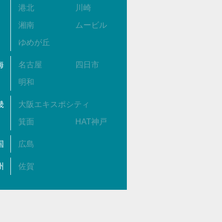
港北
川崎
湘南
ムービル
ゆめが丘
海
名古屋
四日市
明和
畿
大阪エキスポシティ
箕面
HAT神戸
国
広島
州
佐賀