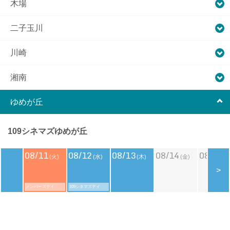
木場
二子玉川
川崎
湘南
ゆめが丘
109シネマズゆめが丘
08/11
08/12
08/13
08/14
08/15
(火)
(水)
(木)
(金)
(
<
>
メンバーズデイ
109シネマズデイ