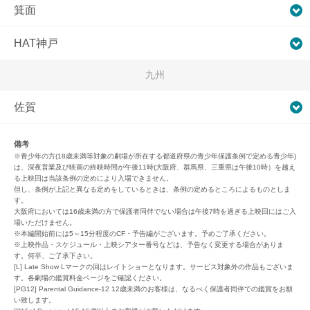
箕面
HAT神戸
九州
佐賀
備考
※青少年の方(18歳未満等対象の劇場が所在する都道府県の青少年保護条例で定める青少年)
は、深夜営業及び映画の終映時間が午後11時(大阪府、群馬県、三重県は午後10時）を越え
る上映回は当該条例の定めにより入場できません。
但し、条例が上記と異なる定めをしているときは、条例の定めるところによるものとしま
す。
大阪府においては16歳未満の方で保護者同伴でない場合は午後7時を過ぎる上映回にはご入
場いただけません。
※本編開始前には5～15分程度のCF・予告編がございます。予めご了承ください。
※上映作品・スケジュール・上映シアター番号などは、予告なく変更する場合がありま
す。何卒、ご了承下さい。
[L] Late Show Lマークの回はレイトショーとなります。サービス対象外の作品もございま
す。各劇場の鑑賞料金ページをご確認ください。
[PG12] Parental Guidance-12 12歳未満のお客様は、なるべく保護者同伴での鑑賞をお願
い致します。