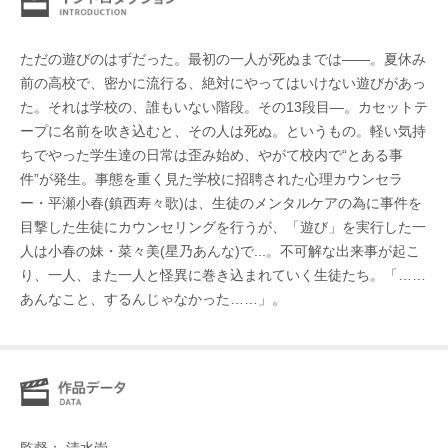
ただの遊びのはずだった。最初の一人が死ぬまでは――。夏休み
前の高校で、密かに流行る、絶対にやってはいけない遊びがあっ
た。それは学校の、誰もいない階段。その13段目—。カセットテ
ープに名前を吹き込むと、その人は死ぬ。というもの。軽い気持
ちでやった学生達の日常は歪み始め、やがて校内で“とある事
件”が発生。事態を重く見た学校に招聘された心理カウンセラ
ー・平瀬小春(鎮西寿々歌)は、生徒のメンタルケアの為に事件を
目撃した生徒にカウンセリングを行うが、「遊び」を実行した一
人は小春の妹・菜々美(星乃あんな)で...。不可解な出来事が起こ
り、一人、また一人と怪異に巻き込まれていく生徒たち。「……
あんなこと、するんじゃなかった……」。