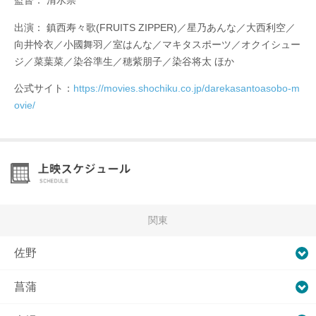
監督： 清水崇
出演： 鎮西寿々歌(FRUITS ZIPPER)／星乃あんな／大西利空／
向井怜⾐／小國舞羽／室はんな／マキタスポーツ／オクイシュー
ジ／菜葉菜／染谷準生／穂紫朋子／染谷将太 ほか
公式サイト：
https://movies.shochiku.co.jp/darekasantoasobo-m
ovie/
関東
佐野
菖蒲