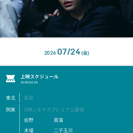
07/24
2026
(金)
東北
富谷
関東
109シネマズプレミアム新宿
佐野
菖蒲
木場
二子玉川