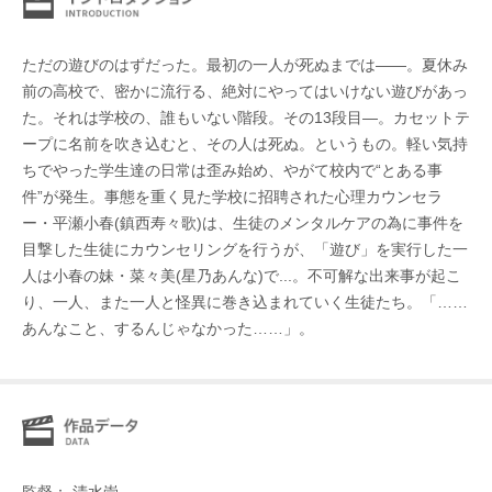
ただの遊びのはずだった。最初の一人が死ぬまでは――。夏休み
前の高校で、密かに流行る、絶対にやってはいけない遊びがあっ
た。それは学校の、誰もいない階段。その13段目—。カセットテ
ープに名前を吹き込むと、その人は死ぬ。というもの。軽い気持
ちでやった学生達の日常は歪み始め、やがて校内で“とある事
件”が発生。事態を重く見た学校に招聘された心理カウンセラ
ー・平瀬小春(鎮西寿々歌)は、生徒のメンタルケアの為に事件を
目撃した生徒にカウンセリングを行うが、「遊び」を実行した一
人は小春の妹・菜々美(星乃あんな)で...。不可解な出来事が起こ
り、一人、また一人と怪異に巻き込まれていく生徒たち。「……
あんなこと、するんじゃなかった……」。