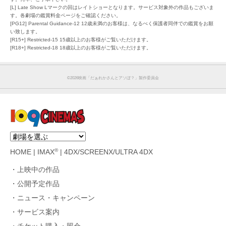
[L] Late Show Lマークの回はレイトショーとなります。サービス対象外の作品もございま
す。各劇場の鑑賞料金ページをご確認ください。
[PG12] Parental Guidance-12 12歳未満のお客様は、なるべく保護者同伴での鑑賞をお願
い致します。
[R15+] Restricted-15 15歳以上のお客様がご覧いただけます。
[R18+] Restricted-18 18歳以上のお客様がご覧いただけます。
©︎2026映画「だぁれかさんとアソぼ？」製作委員会
®
HOME
|
IMAX
|
4DX/SCREENX/ULTRA 4DX
上映中の作品
公開予定作品
ニュース・キャンペーン
サービス案内