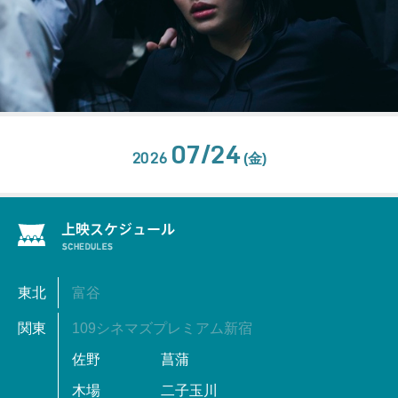
07/24
2026
(金)
東北
富谷
関東
109シネマズプレミアム新宿
佐野
菖蒲
木場
二子玉川