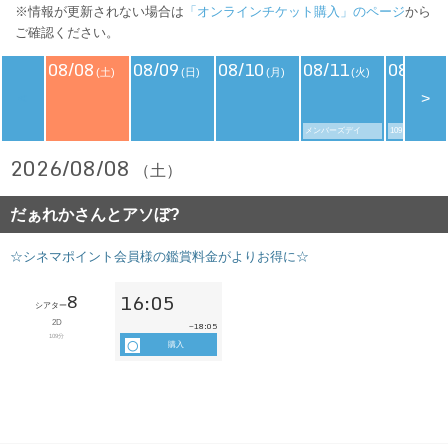
※情報が更新されない場合は
「オンラインチケット購入」のページ
から
ご確認ください。
08/08
08/09
08/10
08/11
08/12
(土)
(日)
(月)
(火)
(
<
>
メンバーズデイ
109シネマズデ
2026/08/08
（土）
だぁれかさんとアソぼ?
☆シネマポイント会員様の鑑賞料金がよりお得に☆
8
16:05
シアター
2D
18:05
~
109分
購入