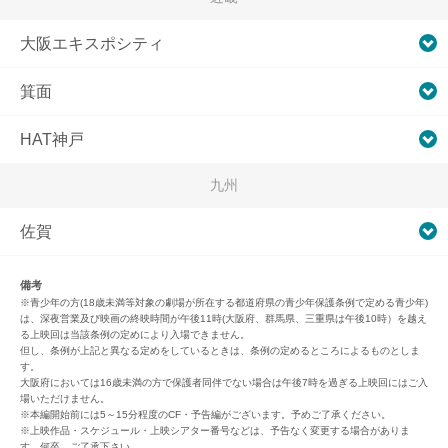
大阪エキスポシティ
箕面
HAT神戸
九州
佐賀
備考
※青少年の方(18歳未満等対象の劇場が所在する都道府県の青少年保護条例で定める青少年)
は、深夜営業及び映画の終映時間が午後11時(大阪府、群馬県、三重県は午後10時）を越え
る上映回は当該条例の定めにより入場できません。
但し、条例が上記と異なる定めをしているときは、条例の定めるところによるものとしま
す。
大阪府においては16歳未満の方で保護者同伴でない場合は午後7時を過ぎる上映回にはご入
場いただけません。
※本編開始前には5～15分程度のCF・予告編がございます。予めご了承ください。
※上映作品・スケジュール・上映シアター番号などは、予告なく変更する場合がありま
す。何卒、ご了承下さい。