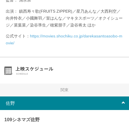
監督： 清水崇
出演： 鎮西寿々歌(FRUITS ZIPPER)／星乃あんな／大西利空／
向井怜⾐／小國舞羽／室はんな／マキタスポーツ／オクイシュー
ジ／菜葉菜／染谷準生／穂紫朋子／染谷将太 ほか
公式サイト：
https://movies.shochiku.co.jp/darekasantoasobo-m
ovie/
関東
佐野
109シネマズ佐野