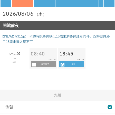
2026/08/06
（木）
開戦前夜
□NEW□7/31(金) ※19時以降終映は16歳未満要保護者同伴、22時以降終
了18歳未満入場不可
8
08:40
18:45
シアター
2D
11:10
21:15
~
~
138分
販売終了
購入
九州
佐賀