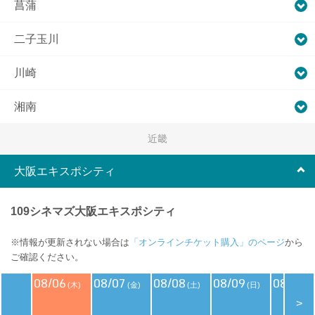
菖蒲
二子玉川
川崎
湘南
近畿
大阪エキスポシティ
109シネマズ大阪エキスポシティ
※情報が更新されない場合は
「オンラインチケット購入」のページ
から
ご確認ください。
08/06
08/07
08/08
08/09
08/10
(木)
(金)
(土)
(日)
(
<
>