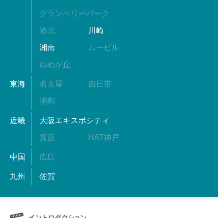
グランベリーパーク
港北
川崎
湘南
ムービル
ゆめが丘
東海
名古屋
四日市
明和
近畿
大阪エキスポシティ
箕面
HAT神戸
中国
広島
九州
佐賀