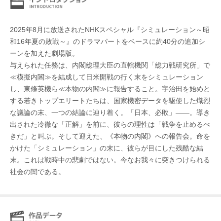
2025年8月に放送されたNHKスペシャル『シミュレーション～昭
和16年夏の敗戦～』のドラマパートをベースに約40分の追加シ
ーンを加えた劇場版。
与えられた任務は、内閣総理大臣の直轄機関「総力戦研究所」で
≪模擬内閣≫を結成して日米開戦の行く末をシミュレーション
し、東條英機ら≪本物の内閣≫に報告すること。宇治田を始めと
する若きトップエリートたちは、国家機密データを駆使した熾烈
な議論の末、一つの結論に辿り着く。「日本、必敗」――。導き
出された冷徹な「正解」を前に、彼らの理性は「戦争を止めるべ
きだ」と叫ぶ。そして迎えた、《本物の内閣》への報告会。命を
かけた「シミュレーション」の末に、彼らが目にした残酷な結
末。これは戦時中の悲劇ではない。今なお我々に突きつけられる
社会の闇である。