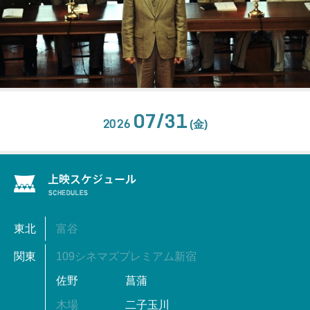
07/31
2026
(金)
東北
富谷
関東
109シネマズプレミアム新宿
佐野
菖蒲
木場
二子玉川