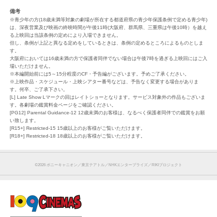
備考
※青少年の方(18歳未満等対象の劇場が所在する都道府県の青少年保護条例で定める青少年)
は、深夜営業及び映画の終映時間が午後11時(大阪府、群馬県、三重県は午後10時）を越え
る上映回は当該条例の定めにより入場できません。
但し、条例が上記と異なる定めをしているときは、条例の定めるところによるものとしま
す。
大阪府においては16歳未満の方で保護者同伴でない場合は午後7時を過ぎる上映回にはご入
場いただけません。
※本編開始前には5～15分程度のCF・予告編がございます。予めご了承ください。
※上映作品・スケジュール・上映シアター番号などは、予告なく変更する場合がありま
す。何卒、ご了承下さい。
[L] Late Show Lマークの回はレイトショーとなります。サービス対象外の作品もございま
す。各劇場の鑑賞料金ページをご確認ください。
[PG12] Parental Guidance-12 12歳未満のお客様は、なるべく保護者同伴での鑑賞をお願
い致します。
[R15+] Restricted-15 15歳以上のお客様がご覧いただけます。
[R18+] Restricted-18 18歳以上のお客様がご覧いただけます。
©2026 ポニーキャニオン／東京テアトル／NHKエンタープライズ／RIKIプロジェクト