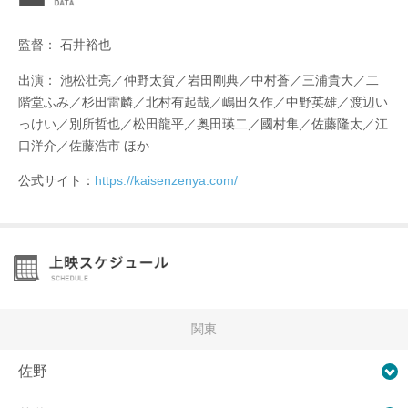
監督： 石井裕也
出演： 池松壮亮／仲野太賀／岩田剛典／中村蒼／三浦貴大／二
階堂ふみ／杉田雷麟／北村有起哉／嶋田久作／中野英雄／渡辺い
っけい／別所哲也／松田龍平／奥田瑛二／國村隼／佐藤隆太／江
口洋介／佐藤浩市 ほか
公式サイト：
https://kaisenzenya.com/
関東
佐野