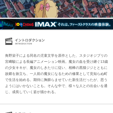
角野栄子による同名の児童文学を原作とした、スタジオジブリの
宮﨑駿による長編アニメーション映画。魔女の血を受け継ぐ13歳
の少女キキが、魔女のしきたりに従い、相棒の黒猫ジジとともに
故郷を旅立ち、一人前の魔女になるための修業として見知らぬ町
で生活を始める。期待に胸膨らませていた新生活だったが、思う
ようにはいかないことも。そんな中で、様々な人との出会いを通
じ、成長していく姿が描かれる。