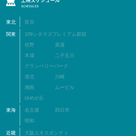
東北
富谷
関東
109シネマズプレミアム新宿
佐野
菖蒲
木場
二子玉川
グランベリーパーク
港北
川崎
湘南
ムービル
ゆめが丘
東海
名古屋
四日市
明和
近畿
大阪エキスポシティ