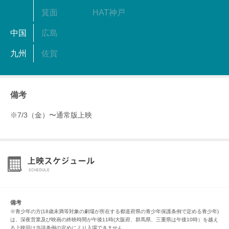
箕面
HAT神戸
中国
広島
九州
佐賀
備考
※7/3（金）〜通常版上映
備考
※青少年の方(18歳未満等対象の劇場が所在する都道府県の青少年保護条例で定める青少年)
は、深夜営業及び映画の終映時間が午後11時(大阪府、群馬県、三重県は午後10時）を越え
る上映回は当該条例の定めにより入場できません。