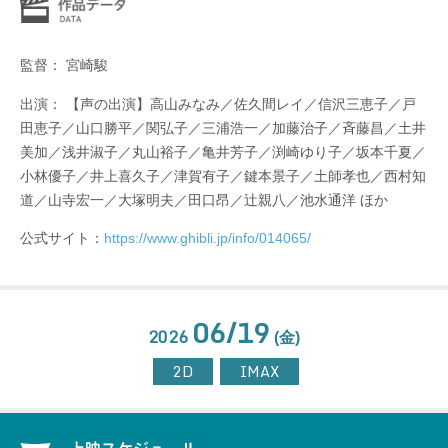
監督： 宮崎駿
出演： 【声の出演】高山みなみ／佐久間レイ／信沢三恵子／戸
田恵子／山口勝平／関弘子／三浦浩一／加藤治子／斉藤昌／土井
美加／浅井淑子／丸山裕子／亀井芳子／渕崎ゆり子／坂本千夏／
小林優子／井上喜久子／津賀有子／鍵本景子／土師孝也／西村知
道／山寺宏一／大塚明夫／田口昂／辻親八／池水通洋 ほか
公式サイト：
https://www.ghibli.jp/info/014065/
06/19
2026
(金)
2D
IMAX