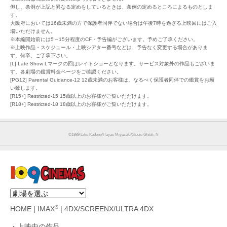
但し、条例が上記と異なる定めをしているときは、条例の定めるところによるものとしま
す。
大阪府においては16歳未満の方で保護者同伴でない場合は午後7時を過ぎる上映回にはご入
場いただけません。
※本編開始前には5～15分程度のCF・予告編がございます。予めご了承ください。
※上映作品・スケジュール・上映シアター番号などは、予告なく変更する場合がありま
す。何卒、ご了承下さい。
[L] Late Show Lマークの回はレイトショーとなります。サービス対象外の作品もございま
す。各劇場の鑑賞料金ページをご確認ください。
[PG12] Parental Guidance-12 12歳未満のお客様は、なるべく保護者同伴での鑑賞をお願
い致します。
[R15+] Restricted-15 15歳以上のお客様がご覧いただけます。
[R18+] Restricted-18 18歳以上のお客様がご覧いただけます。
©︎1989 Eiko Kadono/Hayao Miyazaki/Studio Ghibli, N
®
HOME
|
IMAX
|
4DX/SCREENX/ULTRA 4DX
上映中の作品