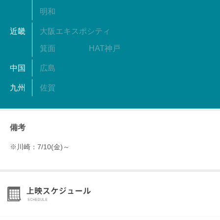
明和
近畿
大阪エキスポシティ
箕面
HAT神戸
中国
広島
九州
佐賀
備考
※川崎：7/10(金)～