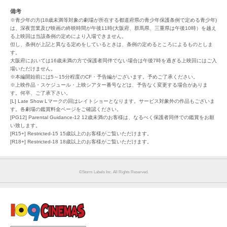
備考
※青少年の方(18歳未満等対象の劇場が所在する都道府県の青少年保護条例で定める青少年)
は、深夜営業及び映画の終映時間が午後11時(大阪府、群馬県、三重県は午後10時）を越え
る上映回は当該条例の定めにより入場できません。
但し、条例が上記と異なる定めをしているときは、条例の定めるところによるものとしま
す。
大阪府においては16歳未満の方で保護者同伴でない場合は午後7時を過ぎる上映回にはご入
場いただけません。
※本編開始前には5～15分程度のCF・予告編がございます。予めご了承ください。
※上映作品・スケジュール・上映シアター番号などは、予告なく変更する場合がありま
す。何卒、ご了承下さい。
[L] Late Show Lマークの回はレイトショーとなります。サービス対象外の作品もございま
す。各劇場の鑑賞料金ページをご確認ください。
[PG12] Parental Guidance-12 12歳未満のお客様は、なるべく保護者同伴での鑑賞をお願
い致します。
[R15+] Restricted-15 15歳以上のお客様がご覧いただけます。
[R18+] Restricted-18 18歳以上のお客様がご覧いただけます。
©︎Storm Labels Inc. All Rights Reserved.