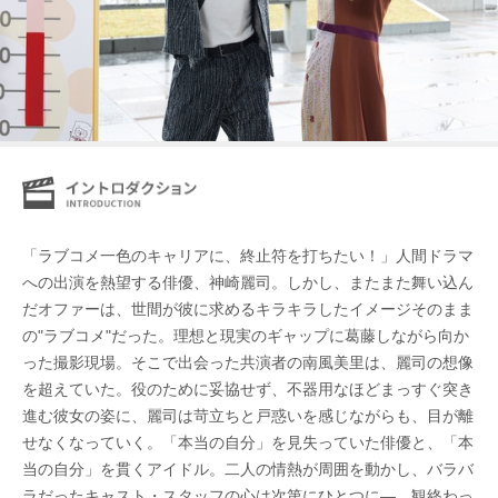
「ラブコメ一色のキャリアに、終止符を打ちたい！」人間ドラマ
への出演を熱望する俳優、神崎麗司。しかし、またまた舞い込ん
だオファーは、世間が彼に求めるキラキラしたイメージそのまま
の"ラブコメ"だった。理想と現実のギャップに葛藤しながら向か
った撮影現場。そこで出会った共演者の南風美里は、麗司の想像
を超えていた。役のために妥協せず、不器用なほどまっすぐ突き
進む彼女の姿に、麗司は苛立ちと戸惑いを感じながらも、目が離
せなくなっていく。「本当の自分」を見失っていた俳優と、「本
当の自分」を貫くアイドル。二人の情熱が周囲を動かし、バラバ
ラだったキャスト・スタッフの心は次第にひとつに―。観終わっ