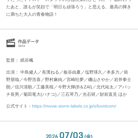
たあと、誰もが笑顔で「明日も頑張ろう」と思える、最高の輝き
に満ちた大人の青春物語！
監督： 紙谷楓
出演： 中島健人／長濱ねる／板谷由夏／塩野瑛久／本多力／前
野朋哉／今野浩喜／野村麻純／宮崎吐夢／磯山さやか／岩井拳士
朗／信川清順／工藤美桜／今野大輝(B＆ZAI)／北代祐太／アパッ
チ長男／菊田竜大(ハナコ)／三石琴乃／光石研／財前直見 ほか
公式サイト：
https://movie.storm-labels.co.jp/s/luvntcom/
07/03
2026
(金)