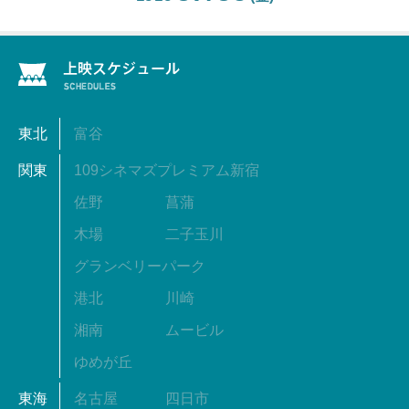
東北
富谷
関東
109シネマズプレミアム新宿
佐野
菖蒲
木場
二子玉川
グランベリーパーク
港北
川崎
湘南
ムービル
ゆめが丘
東海
名古屋
四日市