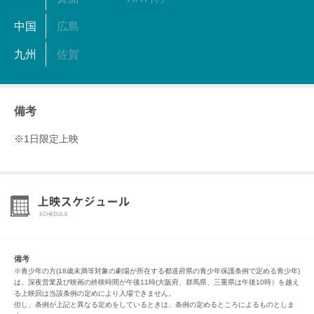
中国
広島
九州
佐賀
備考
※1日限定上映
備考
※青少年の方(18歳未満等対象の劇場が所在する都道府県の青少年保護条例で定める青少年)
は、深夜営業及び映画の終映時間が午後11時(大阪府、群馬県、三重県は午後10時）を越え
る上映回は当該条例の定めにより入場できません。
但し、条例が上記と異なる定めをしているときは、条例の定めるところによるものとしま