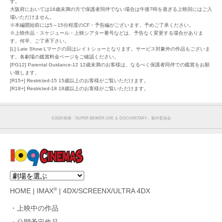
す。
大阪府においては16歳未満の方で保護者同伴でない場合は午後7時を過ぎる上映回にはご入
場いただけません。
※本編開始前には5～15分程度のCF・予告編がございます。予めご了承ください。
※上映作品・スケジュール・上映シアター番号などは、予告なく変更する場合がありま
す。何卒、ご了承下さい。
[L] Late Show Lマークの回はレイトショーとなります。サービス対象外の作品もございま
す。各劇場の鑑賞料金ページをご確認ください。
[PG12] Parental Guidance-12 12歳未満のお客様は、なるべく保護者同伴での鑑賞をお願
い致します。
[R15+] Restricted-15 15歳以上のお客様がご覧いただけます。
[R18+] Restricted-18 18歳以上のお客様がご覧いただけます。
©︎2026 映画「SUPER BEAVER LIVE ＆ DOCUMETARY」製作委員会
®
HOME
|
IMAX
|
4DX/SCREENX/ULTRA 4DX
上映中の作品