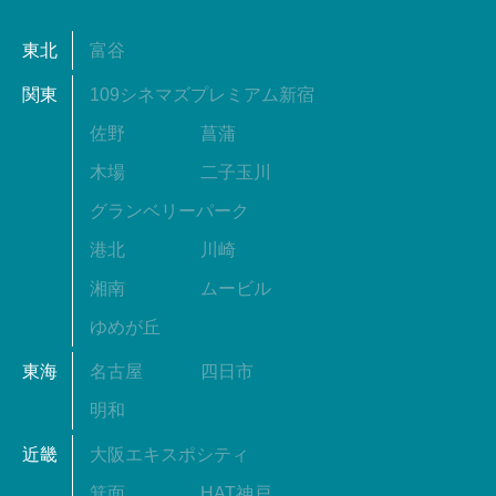
東北
富谷
関東
109シネマズプレミアム新宿
佐野
菖蒲
木場
二子玉川
グランベリーパーク
港北
川崎
湘南
ムービル
ゆめが丘
東海
名古屋
四日市
明和
近畿
大阪エキスポシティ
箕面
HAT神戸