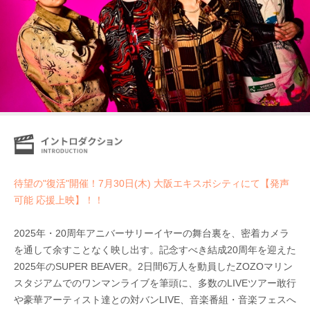
待望の"復活"開催！7月30日(木) 大阪エキスポシティにて【発声
可能 応援上映】！！
2025年・20周年アニバーサリーイヤーの舞台裏を、密着カメラ
を通して余すことなく映し出す。記念すべき結成20周年を迎えた
2025年のSUPER BEAVER。2日間6万人を動員したZOZOマリン
スタジアムでのワンマンライブを筆頭に、多数のLIVEツアー敢行
や豪華アーティスト達との対バンLIVE、音楽番組・音楽フェスへ