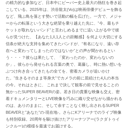
の精力的な参加など、日本中にビーバー史上最大の熱狂を巻き起
こしている。2025年は、渋谷龍太(Vo)は映画俳優デビューを飾る
など、飛ぶ鳥を落とす勢いで活動の幅を広げた。一方で、メジャ
ーからの転落という大きな絶望を乗り越えた先に、”今、最もチ
ケットが取れないバンド”と言わしめるまでに這い上がる中で彼
らが見つけた、【あなた1人1人との距離感】を何より大切にする
信条が絶大な支持を集めてきたバンドが、“有名になり、遠い存
在へと変わってしまったのではないか”との声が聞かれるとい
う・・・？彼らは果たして、「変わったのか、変わらないの
か」。彼らから発せられる言葉の奥で、葛藤し、時に熱い想いを
ぶつけ向き合ってきたもの全てを、密着カメラが追いかけ
た。”生きるそのまま等身大”でカメラの前に居続けた4人の本当
の今。それはときに、 これまで決して観客の前で見せることの
無かったSUPER BEAVERの姿。若き日の貴重な映像も交え、密
着ドキュメンタリーとLIVE映像を巧みに織り交ぜながら描かれる
のは、ありのままに、そして余すことなく映し出されるSUPER
BEAVERと"あなた"の-現在地-。さらにKアリーナでのライブ映像
も特別収録。20周年を駆け抜けたアリーナツアー(ラクダトゥイ
ンクルー)の模様を最速でお届けする。