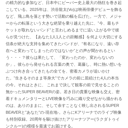
の精力的な参加など、日本中にビーバー史上最大の熱狂を巻き起
こしている。2025年は、渋谷龍太(Vo)は映画俳優デビューを飾る
など、飛ぶ鳥を落とす勢いで活動の幅を広げた。一方で、メジャ
ーからの転落という大きな絶望を乗り越えた先に、”今、最もチ
ケットが取れないバンド”と言わしめるまでに這い上がる中で彼
らが見つけた、【あなた1人1人との距離感】を何より大切にする
信条が絶大な支持を集めてきたバンドが、“有名になり、遠い存
在へと変わってしまったのではないか”との声が聞かれるとい
う・・・？彼らは果たして、「変わったのか、変わらないの
か」。彼らから発せられる言葉の奥で、葛藤し、時に熱い想いを
ぶつけ向き合ってきたもの全てを、密着カメラが追いかけ
た。”生きるそのまま等身大”でカメラの前に居続けた4人の本当
の今。それはときに、 これまで決して観客の前で見せることの
無かったSUPER BEAVERの姿。若き日の貴重な映像も交え、密
着ドキュメンタリーとLIVE映像を巧みに織り交ぜながら描かれる
のは、ありのままに、そして余すことなく映し出されるSUPER
BEAVERと"あなた"の-現在地-。さらにKアリーナでのライブ映像
も特別収録。20周年を駆け抜けたアリーナツアー(ラクダトゥイ
ンクルー)の模様を最速でお届けする。