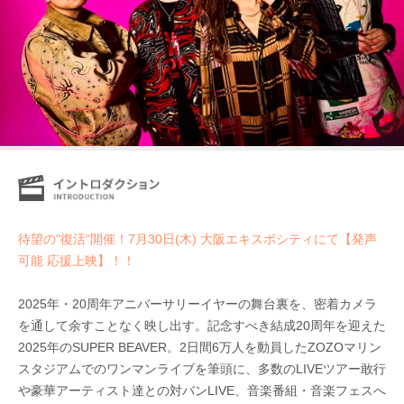
待望の"復活"開催！7月30日(木) 大阪エキスポシティにて【発声
可能 応援上映】！！
2025年・20周年アニバーサリーイヤーの舞台裏を、密着カメラ
を通して余すことなく映し出す。記念すべき結成20周年を迎えた
2025年のSUPER BEAVER。2日間6万人を動員したZOZOマリン
スタジアムでのワンマンライブを筆頭に、多数のLIVEツアー敢行
や豪華アーティスト達との対バンLIVE、音楽番組・音楽フェスへ