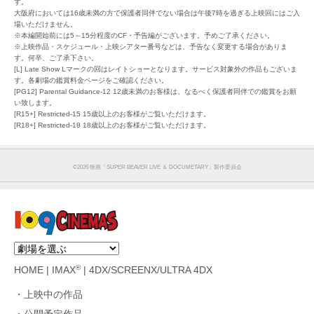
す。
大阪府においては16歳未満の方で保護者同伴でない場合は午後7時を過ぎる上映回にはご入
場いただけません。
※本編開始前には5～15分程度のCF・予告編がございます。予めご了承ください。
※上映作品・スケジュール・上映シアター番号などは、予告なく変更する場合がありま
す。何卒、ご了承下さい。
[L] Late Show Lマークの回はレイトショーとなります。サービス対象外の作品もございま
す。各劇場の鑑賞料金ページをご確認ください。
[PG12] Parental Guidance-12 12歳未満のお客様は、なるべく保護者同伴での鑑賞をお願
い致します。
[R15+] Restricted-15 15歳以上のお客様がご覧いただけます。
[R18+] Restricted-18 18歳以上のお客様がご覧いただけます。
©︎2026 映画「SUPER BEAVER LIVE ＆ DOCUMETARY」製作委員会
®
HOME
|
IMAX
|
4DX/SCREENX/ULTRA 4DX
上映中の作品