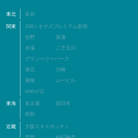
東北
富谷
関東
109シネマズプレミアム新宿
佐野
菖蒲
木場
二子玉川
グランベリーパーク
港北
川崎
湘南
ムービル
ゆめが丘
東海
名古屋
四日市
明和
近畿
大阪エキスポシティ
箕面
HAT神戸