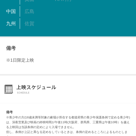
中国
広島
九州
佐賀
備考
※1日限定上映
備考
※青少年の方(18歳未満等対象の劇場が所在する都道府県の青少年保護条例で定める青少年)
は、深夜営業及び映画の終映時間が午後11時(大阪府、群馬県、三重県は午後10時）を越え
る上映回は当該条例の定めにより入場できません。
但し、条例が上記と異なる定めをしているときは、条例の定めるところによるものとしま