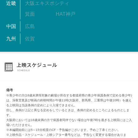
近畿
大阪エキスポシティ
箕面
HAT神戸
中国
広島
九州
佐賀
備考
※青少年の方(18歳未満等対象の劇場が所在する都道府県の青少年保護条例で定める青少年)
は、深夜営業及び映画の終映時間が午後11時(大阪府、群馬県、三重県は午後10時）を越え
る上映回は当該条例の定めにより入場できません。
但し、条例が上記と異なる定めをしているときは、条例の定めるところによるものとしま
す。
大阪府においては16歳未満の方で保護者同伴でない場合は午後7時を過ぎる上映回にはご入
場いただけません。
※本編開始前には5～15分程度のCF・予告編がございます。予めご了承ください。
※上映作品・スケジュール・上映シアター番号などは、予告なく変更する場合がありま