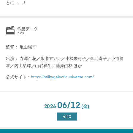
とに……！
監督： 亀山陽平
出演： 寺澤百花／永瀬アンナ／小松未可子／金元寿子／小市眞
琴／内山昂輝／山谷祥生／藤原由林 ほか
公式サイト：
https://milkygalacticuniverse.com/
06/12
2026
(金)
4DX