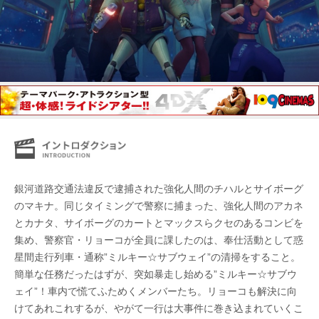
銀河道路交通法違反で逮捕された強化人間のチハルとサイボーグ
のマキナ。同じタイミングで警察に捕まった、強化人間のアカネ
とカナタ、サイボーグのカートとマックスらクセのあるコンビを
集め、警察官・リョーコが全員に課したのは、奉仕活動として惑
星間走行列車・通称”ミルキー☆サブウェイ”の清掃をすること。
簡単な任務だったはずが、突如暴走し始める”ミルキー☆サブウ
ェイ”！車内で慌てふためくメンバーたち。リョーコも解決に向
けてあれこれするが、やがて一行は大事件に巻き込まれていくこ