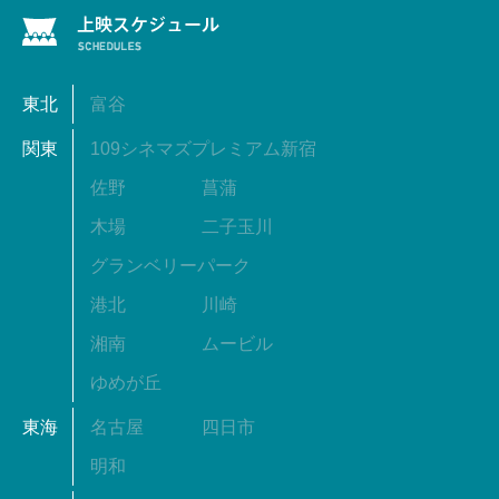
東北
富谷
関東
109シネマズプレミアム新宿
佐野
菖蒲
木場
二子玉川
グランベリーパーク
港北
川崎
湘南
ムービル
ゆめが丘
東海
名古屋
四日市
明和