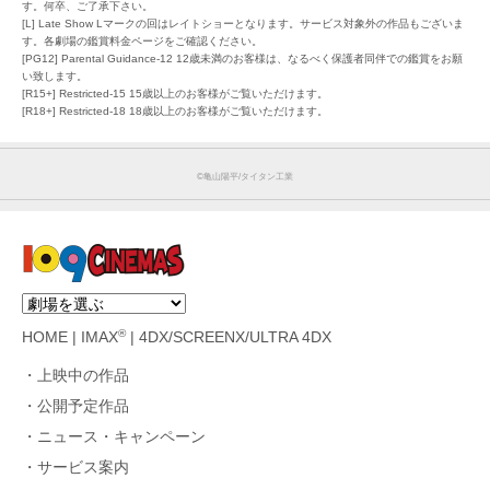
す。何卒、ご了承下さい。
[L] Late Show Lマークの回はレイトショーとなります。サービス対象外の作品もございま
す。各劇場の鑑賞料金ページをご確認ください。
[PG12] Parental Guidance-12 12歳未満のお客様は、なるべく保護者同伴での鑑賞をお願
い致します。
[R15+] Restricted-15 15歳以上のお客様がご覧いただけます。
[R18+] Restricted-18 18歳以上のお客様がご覧いただけます。
©︎亀山陽平/タイタン工業
®
HOME
|
IMAX
|
4DX/SCREENX/ULTRA 4DX
上映中の作品
公開予定作品
ニュース・キャンペーン
サービス案内