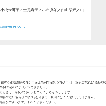
／小松未可子／金元寿子／小市眞琴／内山昂輝／山
ticuniverse.com/
所在する都道府県の青少年保護条例で定める青少年)は、深夜営業及び映画の終
該条例の定めにより入場できません。
るときは、条例の定めるところによるものとします。
者同伴でない場合は午後7時を過ぎる上映回にはご入場いただけません。
予告編がございます。予めご了承ください。