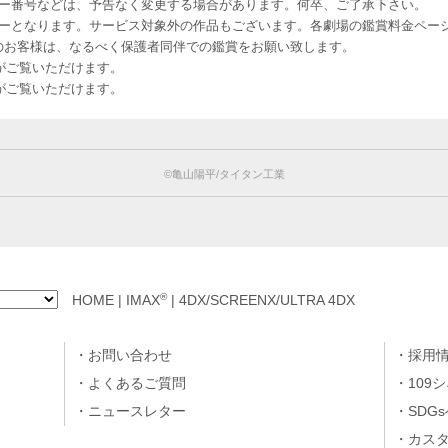
ー番号などは、予告なく変更する場合があります。何卒、ご了承下さい。
はレイトショーとなります。サービス対象外の作品もございます。各劇場の鑑賞料金ペ
-12 12歳未満のお客様は、なるべく保護者同伴での鑑賞をお願い致します。
のお客様がご覧いただけます。
のお客様がご覧いただけます。
©︎亀山陽平/タイタン工業
®
HOME
|
IMAX
|
4DX/SCREENX/ULTRA 4DX
お問い合わせ
採用
よくあるご質問
109
ニュースレター
SDG
カス