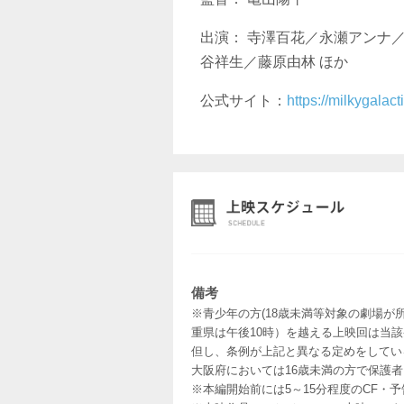
出演： 寺澤百花／永瀬アンナ
谷祥生／藤原由林 ほか
公式サイト：
https://milkygalac
備考
※青少年の方(18歳未満等対象の劇場が
重県は午後10時）を越える上映回は当
但し、条例が上記と異なる定めをしてい
大阪府においては16歳未満の方で保護
※本編開始前には5～15分程度のCF・