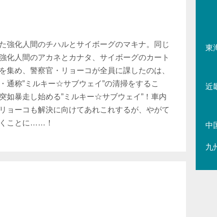
た強化人間のチハルとサイボーグのマキナ。同じ
東
強化人間のアカネとカナタ、サイボーグのカート
を集め、警察官・リョーコが全員に課したのは、
・通称”ミルキー☆サブウェイ”の清掃をするこ
近
突如暴走し始める”ミルキー☆サブウェイ”！車内
リョーコも解決に向けてあれこれするが、やがて
くことに……！
中
九