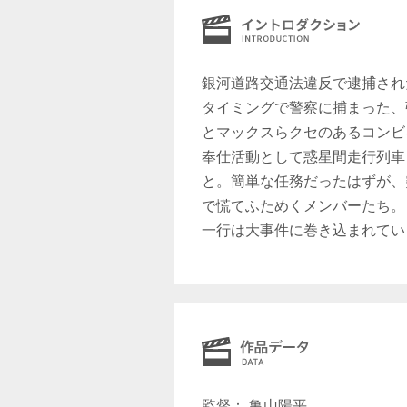
銀河道路交通法違反で逮捕され
タイミングで警察に捕まった、
とマックスらクセのあるコンビ
奉仕活動として惑星間走行列車
と。簡単な任務だったはずが、
で慌てふためくメンバーたち。
一行は大事件に巻き込まれてい
監督： 亀山陽平