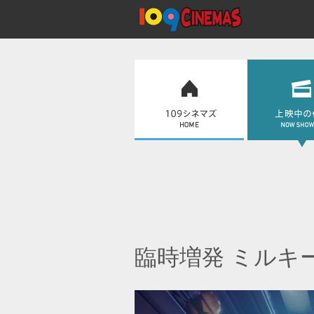
臨時増発 ミルキ