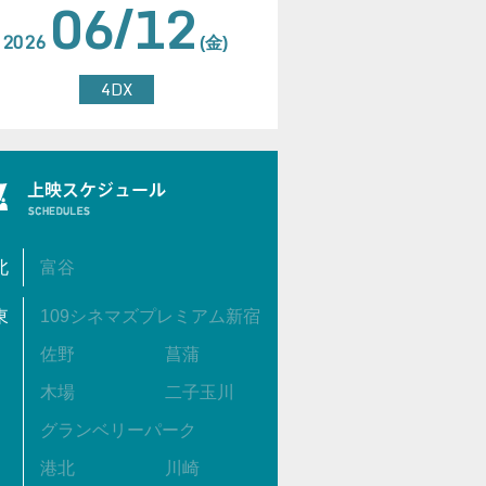
06/12
2026
(金)
4DX
北
富谷
東
109シネマズプレミアム新宿
佐野
菖蒲
木場
二子玉川
グランベリーパーク
港北
川崎