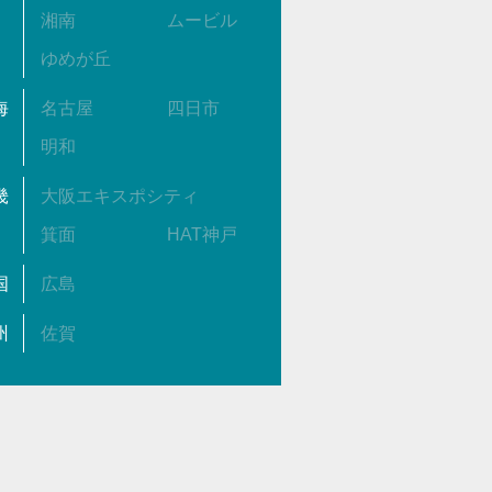
湘南
ムービル
ゆめが丘
海
名古屋
四日市
明和
畿
大阪エキスポシティ
箕面
HAT神戸
国
広島
州
佐賀