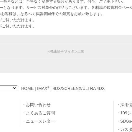
ー番号などは、予告なく変更する場合があります。何卒、ご了承下さい。
はレイトショーとなります。サービス対象外の作品もございます。各劇場の鑑賞料金ペ
-12 12歳未満のお客様は、なるべく保護者同伴での鑑賞をお願い致します。
のお客様がご覧いただけます。
のお客様がご覧いただけます。
©︎亀山陽平/タイタン工業
®
HOME
|
IMAX
|
4DX/SCREENX/ULTRA 4DX
お問い合わせ
採用
よくあるご質問
109
ニュースレター
SDG
カス