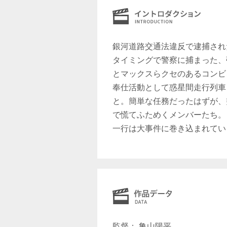
銀河道路交通法違反で逮捕され
タイミングで警察に捕まった、
とマックスらクセのあるコンビ
奉仕活動として惑星間走行列車
と。簡単な任務だったはずが、
で慌てふためくメンバーたち。
一行は大事件に巻き込まれてい
監督： 亀山陽平