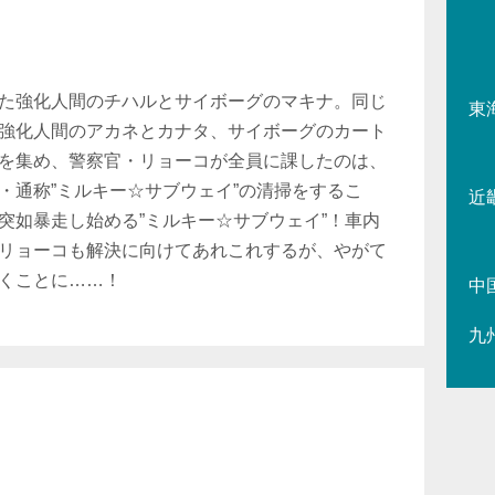
た強化人間のチハルとサイボーグのマキナ。同じ
東
強化人間のアカネとカナタ、サイボーグのカート
を集め、警察官・リョーコが全員に課したのは、
・通称”ミルキー☆サブウェイ”の清掃をするこ
近
突如暴走し始める”ミルキー☆サブウェイ”！車内
リョーコも解決に向けてあれこれするが、やがて
くことに……！
中
九