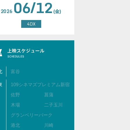
06/12
2026
(金)
4DX
北
富谷
東
109シネマズプレミアム新宿
佐野
菖蒲
木場
二子玉川
グランベリーパーク
港北
川崎