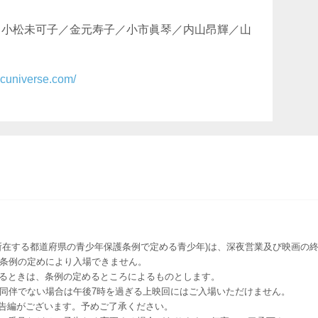
／小松未可子／金元寿子／小市眞琴／内山昂輝／山
ticuniverse.com/
所在する都道府県の青少年保護条例で定める青少年)は、深夜営業及び映画の終
該条例の定めにより入場できません。
るときは、条例の定めるところによるものとします。
者同伴でない場合は午後7時を過ぎる上映回にはご入場いただけません。
予告編がございます。予めご了承ください。