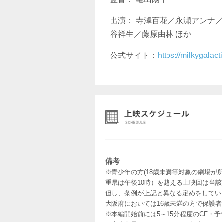
出演： 寺澤百花／永瀬アンナ
谷祥生／藤原由林 ほか
公式サイト：
https://milkygalac
備考
※青少年の方(18歳未満等対象の劇場が
重県は午後10時）を越える上映回は当
但し、条例が上記と異なる定めをしてい
大阪府においては16歳未満の方で保護
※本編開始前には5～15分程度のCF・