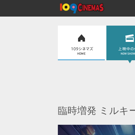
臨時増発 ミルキ