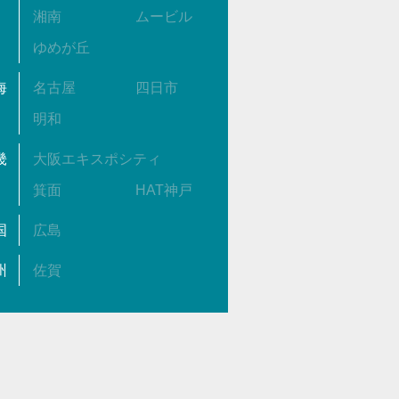
湘南
ムービル
ゆめが丘
海
名古屋
四日市
明和
畿
大阪エキスポシティ
箕面
HAT神戸
国
広島
州
佐賀