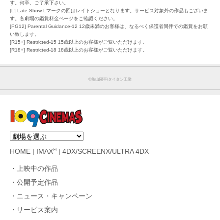
す。何卒、ご了承下さい。
[L] Late Show Lマークの回はレイトショーとなります。サービス対象外の作品もございま
す。各劇場の鑑賞料金ページをご確認ください。
[PG12] Parental Guidance-12 12歳未満のお客様は、なるべく保護者同伴での鑑賞をお願
い致します。
[R15+] Restricted-15 15歳以上のお客様がご覧いただけます。
[R18+] Restricted-18 18歳以上のお客様がご覧いただけます。
©︎亀山陽平/タイタン工業
®
HOME
|
IMAX
|
4DX/SCREENX/ULTRA 4DX
上映中の作品
公開予定作品
ニュース・キャンペーン
サービス案内