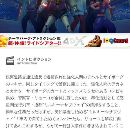
銀河道路交通法違反で逮捕された強化人間のチハルとサイボーグ
のマキナ。同じタイミングで警察に捕まった、強化人間のアカネ
とカナタ、サイボーグのカートとマックスらクセのあるコンビを
集め、警察官・リョーコが全員に課したのは、奉仕活動として惑
星間走行列車・通称”ミルキー☆サブウェイ”の清掃をすること。
簡単な任務だったはずが、突如暴走し始める”ミルキー☆サブウ
ェイ”！車内で慌てふためくメンバーたち。リョーコも解決に向
けてあれこれするが、やがて一行は大事件に巻き込まれていくこ