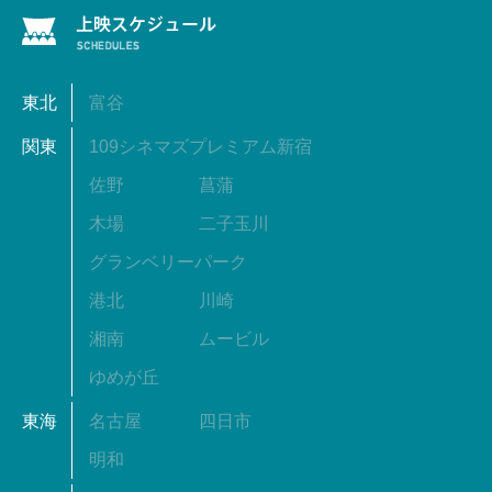
東北
富谷
関東
109シネマズプレミアム新宿
佐野
菖蒲
木場
二子玉川
グランベリーパーク
港北
川崎
湘南
ムービル
ゆめが丘
東海
名古屋
四日市
明和