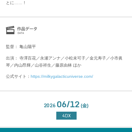
とに……！
監督： 亀山陽平
出演： 寺澤百花／永瀬アンナ／小松未可子／金元寿子／小市眞
琴／内山昂輝／山谷祥生／藤原由林 ほか
公式サイト：
https://milkygalacticuniverse.com/
06/12
2026
(金)
4DX