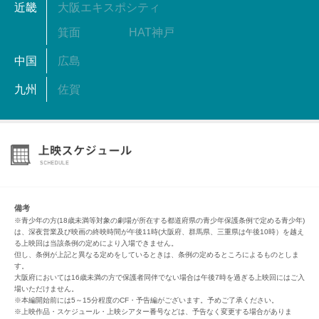
近畿
大阪エキスポシティ
箕面
HAT神戸
中国
広島
九州
佐賀
備考
※青少年の方(18歳未満等対象の劇場が所在する都道府県の青少年保護条例で定める青少年)
は、深夜営業及び映画の終映時間が午後11時(大阪府、群馬県、三重県は午後10時）を越え
る上映回は当該条例の定めにより入場できません。
但し、条例が上記と異なる定めをしているときは、条例の定めるところによるものとしま
す。
大阪府においては16歳未満の方で保護者同伴でない場合は午後7時を過ぎる上映回にはご入
場いただけません。
※本編開始前には5～15分程度のCF・予告編がございます。予めご了承ください。
※上映作品・スケジュール・上映シアター番号などは、予告なく変更する場合がありま