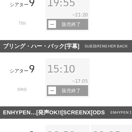
9
19:55
シアター
21:20
~
73分
販売終了
ブリング・ハー・バック[字幕]
SUB]BRING HER BACK
9
15:10
シアター
17:05
~
104分
販売終了
ENHYPEN…[発声OK!![SCREENX[ODS
ENHYPEN I