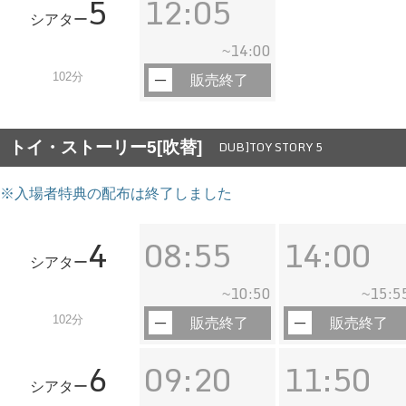
5
12:05
シアター
14:00
~
102分
販売終了
トイ・ストーリー5[吹替]
DUB]TOY STORY 5
※入場者特典の配布は終了しました
4
08:55
14:00
シアター
10:50
15:5
~
~
102分
販売終了
販売終了
6
09:20
11:50
シアター