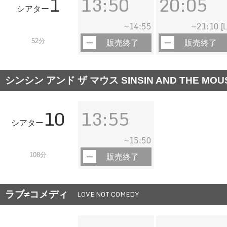
1
13:50
20:05
シアター
14:55
21:10
~
~
[L
52分
販売終了
販売終了
シンシン アンド ザ マウス SINSIN AND THE MOU
10
13:55
シアター
15:50
~
108分
販売終了
ラブ≠コメディ
LOVE NOT COMEDY