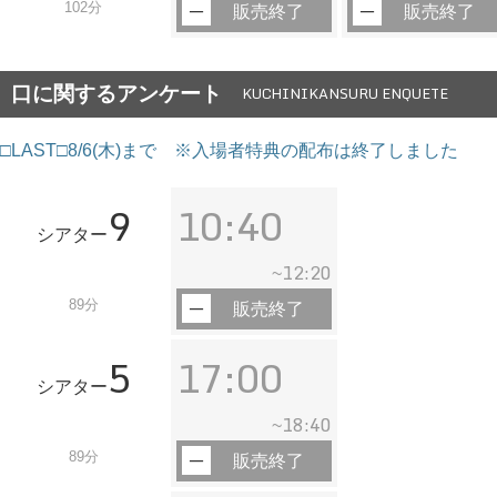
102分
販売終了
販売終了
口に関するアンケート
KUCHINIKANSURU ENQUETE
□LAST□8/6(木)まで ※入場者特典の配布は終了しました
9
10:40
シアター
12:20
~
89分
販売終了
5
17:00
シアター
18:40
~
89分
販売終了