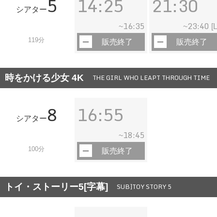
5
14:25
21:30
シアター
16:35
23:40
~
~
[L
119分
販売終了
販売終了
時をかける少女 4K
THE GIRL WHO LEAPT THROUGH TIME
8
16:55
シアター
18:45
~
100分
販売終了
トイ・ストーリー5[字幕]
SUB]TOY STORY 5