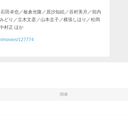
／石田卓也／板倉光隆／原沙知絵／谷村美月／垣内
みどり／立木文彦／山本圭子／横張しほり／松岡
中村正 ほか
com/movies/127774
関東