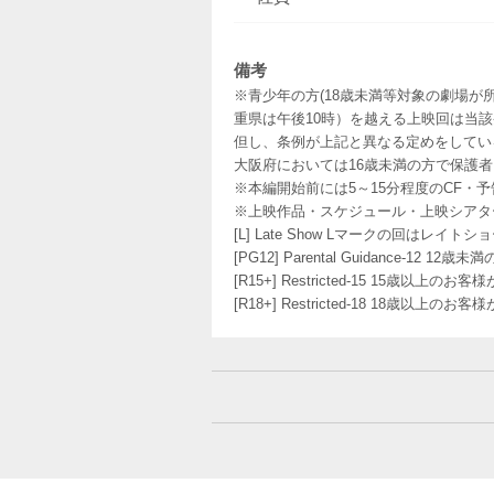
備考
※青少年の方(18歳未満等対象の劇場が
重県は午後10時）を越える上映回は当
但し、条例が上記と異なる定めをしてい
大阪府においては16歳未満の方で保護
※本編開始前には5～15分程度のCF・
※上映作品・スケジュール・上映シアタ
[L] Late Show Lマークの回
[PG12] Parental Guidance
[R15+] Restricted-15 15歳以上
[R18+] Restricted-18 18歳以上