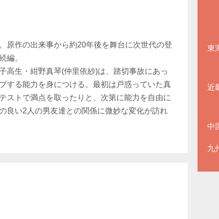
。原作の出来事から約20年後を舞台に次世代の登
東
続編。
子高生・紺野真琴(仲里依紗)は、踏切事故にあっ
プする能力を身につける。最初は戸惑っていた真
近
テストで満点を取ったりと、次第に能力を自由に
の良い2人の男友達との関係に微妙な変化が訪れ
中
九