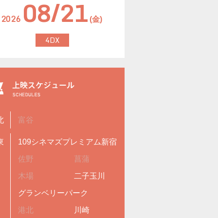
08/21
2026
(金)
4DX
北
富谷
東
109シネマズプレミアム新宿
佐野
菖蒲
木場
二子玉川
グランベリーパーク
港北
川崎