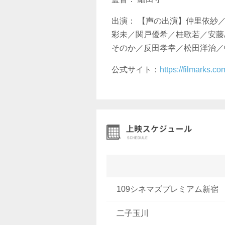
出演： 【声の出演】仲里依紗
彩未／関戸優希／桂歌若／安藤
そのか／反田孝幸／松田洋治／
公式サイト：
https://filmarks.
109シネマズプレミアム新宿
二子玉川