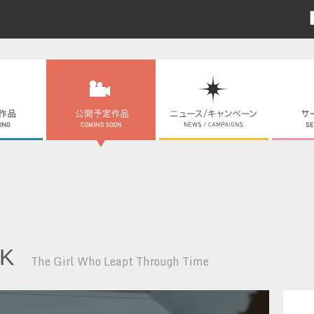
K
The Girl Who Leapt Through Time