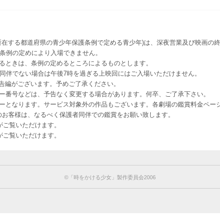
所在する都道府県の青少年保護条例で定める青少年)は、深夜営業及び映画の終
該条例の定めにより入場できません。
るときは、条例の定めるところによるものとします。
者同伴でない場合は午後7時を過ぎる上映回にはご入場いただけません。
予告編がございます。予めご了承ください。
ー番号などは、予告なく変更する場合があります。何卒、ご了承下さい。
はレイトショーとなります。サービス対象外の作品もございます。各劇場の鑑賞料金ペ
-12 12歳未満のお客様は、なるべく保護者同伴での鑑賞をお願い致します。
のお客様がご覧いただけます。
のお客様がご覧いただけます。
©「時をかける少女」製作委員会2006