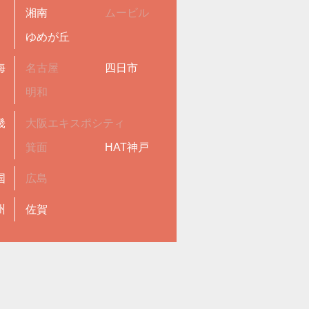
湘南
ムービル
ゆめが丘
海
名古屋
四日市
明和
畿
大阪エキスポシティ
箕面
HAT神戸
国
広島
州
佐賀