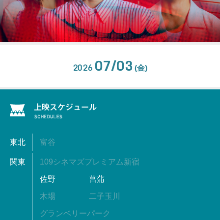
07/03
2026
(金)
東北
富谷
関東
109シネマズプレミアム新宿
佐野
菖蒲
木場
二子玉川
グランベリーパーク