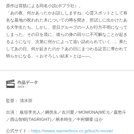
原作は背筋による同名小説(ポプラ社）。
「あの夜、何があったかお話ししますね」心霊スポットとして有
名な墓地の呪われた木についての噂を聞き、肝試しに出かけたあ
る大学生たち。しかし、翌日グループの一人が行方不明になって
しまった。その日を境に、彼らの身の回りに不可解なことが起き
るようになり、次第に何かによって追い詰められていく…。果た
してあの日、何が起きたのか？あの日にまつわる証言に導かれて
明らかになる、＜おそろしい結末＞とは――。
監督： 清水崇
出演： 板垣李光人／綱啓永／吉川愛／MOMONA(ME:I)／森愁斗
／西山智樹(TAGRIGHT)／柄本時生／中村獅童 ほか
公式サイト：
https://wwws.warnerbros.co.jp/kuchi-movie/