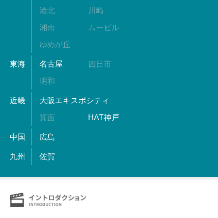
港北
川崎
湘南
ムービル
ゆめが丘
東海
名古屋
四日市
明和
近畿
大阪エキスポシティ
箕面
HAT神戸
中国
広島
九州
佐賀