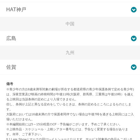
HAT神戸
中国
広島
九州
佐賀
備考
※青少年の方(18歳未満等対象の劇場が所在する都道府県の青少年保護条例で定める青少年)
は、深夜営業及び映画の終映時間が午後11時(大阪府、群馬県、三重県は午後10時）を越え
る上映回は当該条例の定めにより入場できません。
但し、条例が上記と異なる定めをしているときは、条例の定めるところによるものとしま
す。
大阪府においては16歳未満の方で保護者同伴でない場合は午後7時を過ぎる上映回にはご入
場いただけません。
※本編開始前には5～15分程度のCF・予告編がございます。予めご了承ください。
※上映作品・スケジュール・上映シアター番号などは、予告なく変更する場合がありま
す。何卒、ご了承下さい。
[L] Late Show Lマークの回はレイトショーとなります。サービス対象外の作品もございま