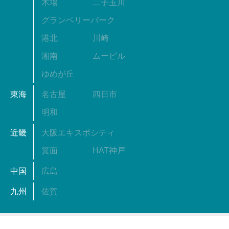
木場
二子玉川
グランベリーパーク
港北
川崎
湘南
ムービル
ゆめが丘
東海
名古屋
四日市
明和
近畿
大阪エキスポシティ
箕面
HAT神戸
中国
広島
九州
佐賀