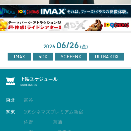
06/26
2026
(金)
IMAX
4DX
SCREENX
ULTRA 4DX
東北
富谷
関東
109シネマズプレミアム新宿
佐野
菖蒲