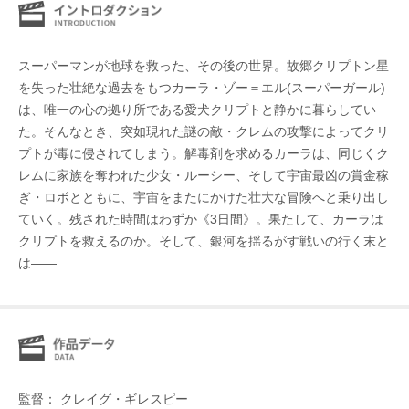
スーパーマンが地球を救った、その後の世界。故郷クリプトン星
を失った壮絶な過去をもつカーラ・ゾー＝エル(スーパーガール)
は、唯一の心の拠り所である愛犬クリプトと静かに暮らしてい
た。そんなとき、突如現れた謎の敵・クレムの攻撃によってクリ
プトが毒に侵されてしまう。解毒剤を求めるカーラは、同じくク
レムに家族を奪われた少女・ルーシー、そして宇宙最凶の賞金稼
ぎ・ロボとともに、宇宙をまたにかけた壮大な冒険へと乗り出し
ていく。残された時間はわずか《3日間》。果たして、カーラは
クリプトを救えるのか。そして、銀河を揺るがす戦いの行く末と
は――
監督： クレイグ・ギレスピー