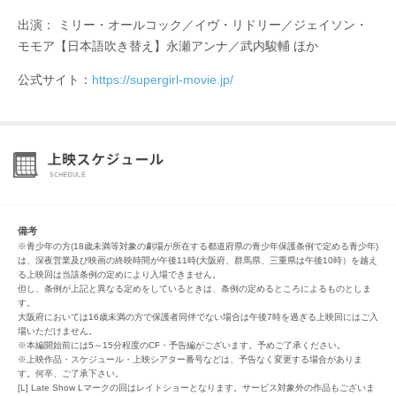
出演： ミリー・オールコック／イヴ・リドリー／ジェイソン・
モモア【日本語吹き替え】永瀬アンナ／武内駿輔 ほか
公式サイト：
https://supergirl-movie.jp/
備考
※青少年の方(18歳未満等対象の劇場が所在する都道府県の青少年保護条例で定める青少年)
は、深夜営業及び映画の終映時間が午後11時(大阪府、群馬県、三重県は午後10時）を越え
る上映回は当該条例の定めにより入場できません。
但し、条例が上記と異なる定めをしているときは、条例の定めるところによるものとしま
す。
大阪府においては16歳未満の方で保護者同伴でない場合は午後7時を過ぎる上映回にはご入
場いただけません。
※本編開始前には5～15分程度のCF・予告編がございます。予めご了承ください。
※上映作品・スケジュール・上映シアター番号などは、予告なく変更する場合がありま
す。何卒、ご了承下さい。
[L] Late Show Lマークの回はレイトショーとなります。サービス対象外の作品もございま