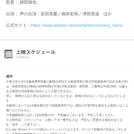
監督： 綿田慎也
出演： 声の出演：富田美憂／朝井彩加／津田美波 ほか
公式サイト：
https://www.aikatsu.net/portal/anniversary_stars/
備考
※青少年の方(18歳未満等対象の劇場が所在する都道府県の青少年保護条例で定める青少年)
は、深夜営業及び映画の終映時間が午後11時(大阪府、群馬県、三重県は午後10時）を越え
る上映回は当該条例の定めにより入場できません。
但し、条例が上記と異なる定めをしているときは、条例の定めるところによるものとしま
す。
大阪府においては16歳未満の方で保護者同伴でない場合は午後7時を過ぎる上映回にはご入
場いただけません。
※本編開始前には5～15分程度のCF・予告編がございます。予めご了承ください。
※上映作品・スケジュール・上映シアター番号などは、予告なく変更する場合がありま
す。何卒、ご了承下さい。
[L] Late Show Lマークの回はレイトショーとなります。サービス対象外の作品もございま