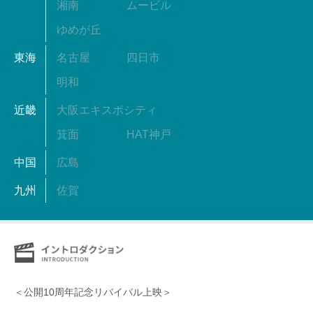
湘南
ムービル
ゆめが丘
東海
名古屋
四日市
明和
近畿
大阪エキスポシティ
箕面
HAT神戸
中国
広島
九州
佐賀
＜公開10周年記念リバイバル上映＞