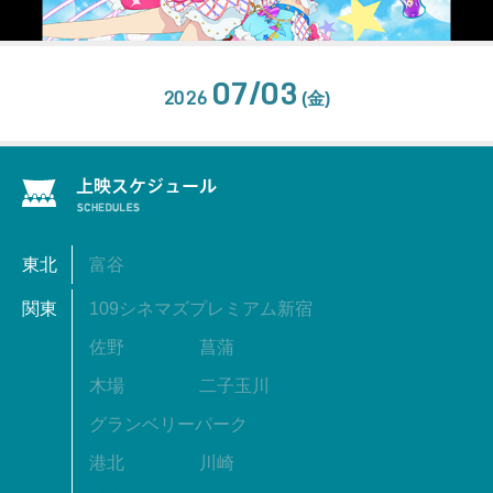
07/03
2026
(金)
東北
富谷
関東
109シネマズプレミアム新宿
佐野
菖蒲
木場
二子玉川
グランベリーパーク
港北
川崎