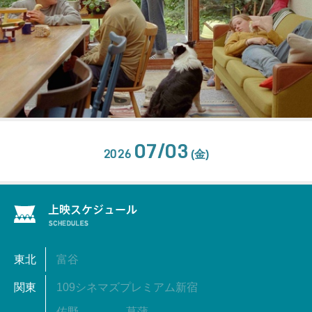
07/03
2026
(金)
東北
富谷
関東
109シネマズプレミアム新宿
佐野
菖蒲