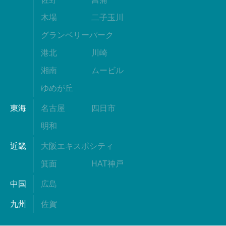
木場
二子玉川
グランベリーパーク
港北
川崎
湘南
ムービル
ゆめが丘
東海
名古屋
四日市
明和
近畿
大阪エキスポシティ
箕面
HAT神戸
中国
広島
九州
佐賀