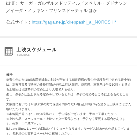
出演： サーガ・ガルザルスドッティル／スベリル・グドナソン
／イーダ・メッキン・フリンスドッティル ほか
公式サイト：
https://gaga.ne.jp/kireppashi_ai_NOROSHI/
備考
※青少年の方(18歳未満等対象の劇場が所在する都道府県の青少年保護条例で定める青少年)
は、深夜営業及び映画の終映時間が午後11時(大阪府、群馬県、三重県は午後10時）を越え
る上映回は当該条例の定めにより入場できません。
但し、条例が上記と異なる定めをしているときは、条例の定めるところによるものとしま
す。
大阪府においては16歳未満の方で保護者同伴でない場合は午後7時を過ぎる上映回にはご入
場いただけません。
※本編開始前には5～15分程度のCF・予告編がございます。予めご了承ください。
※上映作品・スケジュール・上映シアター番号などは、予告なく変更する場合がありま
す。何卒、ご了承下さい。
[L] Late Show Lマークの回はレイトショーとなります。サービス対象外の作品もございま
す。各劇場の鑑賞料金ページをご確認ください。