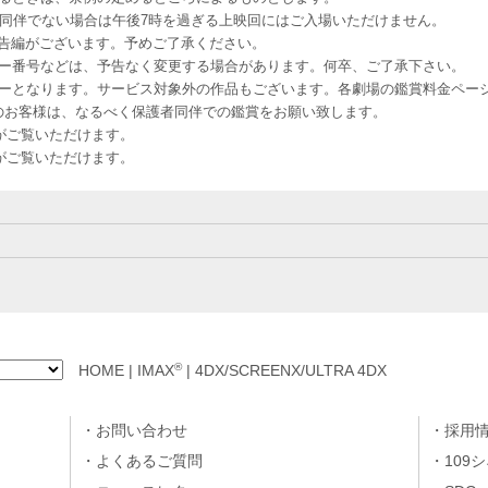
者同伴でない場合は午後7時を過ぎる上映回にはご入場いただけません。
予告編がございます。予めご了承ください。
ー番号などは、予告なく変更する場合があります。何卒、ご了承下さい。
はレイトショーとなります。サービス対象外の作品もございます。各劇場の鑑賞料金ペ
-12 12歳未満のお客様は、なるべく保護者同伴での鑑賞をお願い致します。
のお客様がご覧いただけます。
のお客様がご覧いただけます。
®
HOME
|
IMAX
|
4DX/SCREENX/ULTRA 4DX
お問い合わせ
採用
よくあるご質問
109