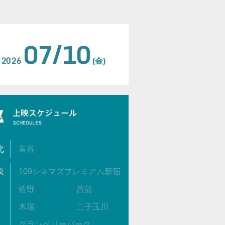
07/10
2026
(金)
北
富谷
東
109シネマズプレミアム新宿
佐野
菖蒲
木場
二子玉川
グランベリーパーク