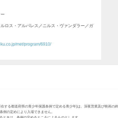
カー
カルロス・アルバレス／ニルス・ヴァンダラー／ガ
iku.co.jp/met/program/6910/
所在する都道府県の青少年保護条例で定める青少年)は、深夜営業及び映画の終
該条例の定めにより入場できません。
るときは、条例の定めるところによるものとします。