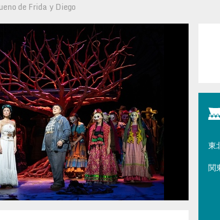
ueno de Frida y Diego
東
関