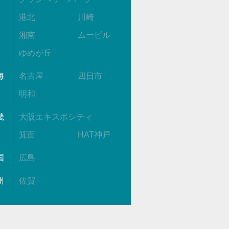
港北
川崎
湘南
ムービル
ゆめが丘
海
名古屋
四日市
明和
畿
大阪エキスポシティ
箕面
HAT神戸
国
広島
州
佐賀