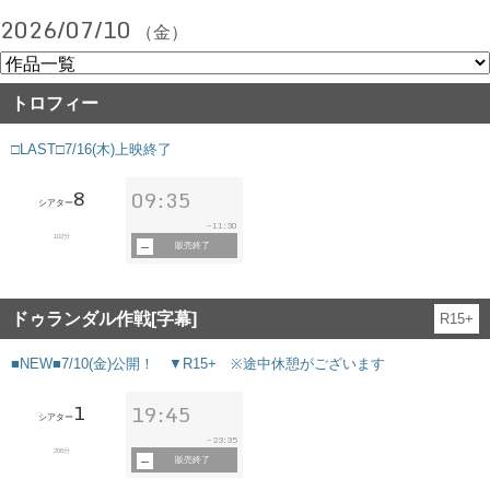
2026/07/10
（金）
トロフィー
□LAST□7/16(木)上映終了
8
09:35
シアター
11:30
~
102分
販売終了
ドゥランダル作戦[字幕]
R15+
■NEW■7/10(金)公開！ ▼R15+ ※途中休憩がございます
1
19:45
シアター
23:35
~
206分
販売終了