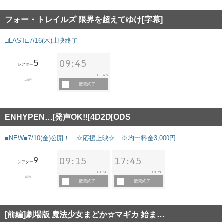
フォー・トレイルズ 限界を超えてゆけ[字幕]
□LAST□7/16(木)上映終了
5
09:45
シアター
11:45
~
106分
販売終了
ENHYPEN…[発声OK!![4D2D[ODS
■NEW■7/10(金)公開！ ☆応援上映☆ ※均一料金3,000円
9
09:15
17:45
シアター
10:20
18:50
~
~
52分
販売終了
販売終了
[前編]劇場版 魔法少女まどか☆マギカ 始ま…