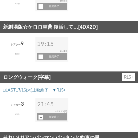
18:55
~
109分
販売終了
新劇場版☆ケロロ軍曹 復活して…[4DX2D]
9
19:15
シアター
21:15
~
109分
販売終了
ロングウォーク[字幕]
R15+
□LAST□7/16(木)上映終了 ▼R15+
3
21:45
シアター
23:45
~
[L]
108分
販売終了
それいけ!アンパンマン パンタンと約束の星