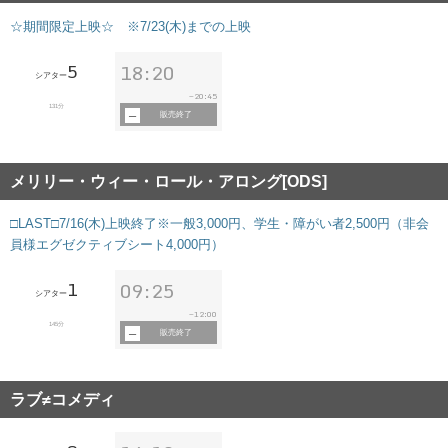
☆期間限定上映☆ ※7/23(木)までの上映
5
18:20
シアター
20:45
~
131分
販売終了
メリリー・ウィー・ロール・アロング[ODS]
□LAST□7/16(木)上映終了※一般3,000円、学生・障がい者2,500円（非会
員様エグゼクティブシート4,000円）
1
09:25
シアター
12:00
~
145分
販売終了
ラブ≠コメディ