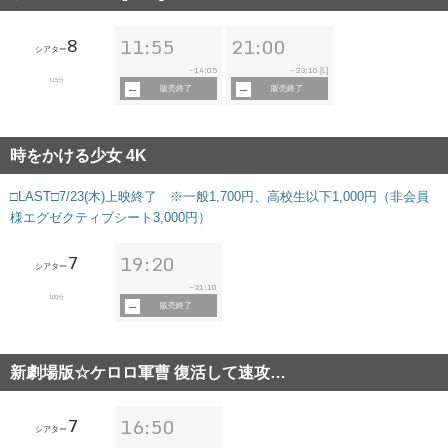
8
11:55
21:00
シアター
14:05
23:10
~
~
[L]
115分
販売終了
販売終了
時をかける少女 4K
□LAST□7/23(木)上映終了 ※一般1,700円、高校生以下1,000円（非会員
様エグゼクティブシート3,000円）
7
19:20
シアター
21:10
~
100分
販売終了
新劇場版☆ケロロ軍曹 復活して速攻…
7
16:50
シアター